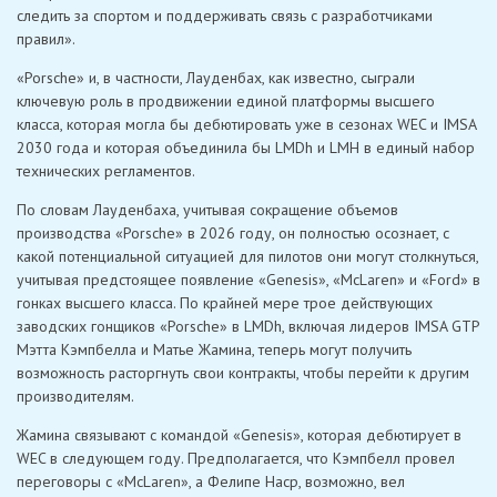
следить за спортом и поддерживать связь с разработчиками
правил».
«Porsche» и, в частности, Лауденбах, как известно, сыграли
ключевую роль в продвижении единой платформы высшего
класса, которая могла бы дебютировать уже в сезонах WEC и IMSA
2030 года и которая объединила бы LMDh и LMH в единый набор
технических регламентов.
По словам Лауденбаха, учитывая сокращение объемов
производства «Porsche» в 2026 году, он полностью осознает, с
какой потенциальной ситуацией для пилотов они могут столкнуться,
учитывая предстоящее появление «Genesis», «McLaren» и «Ford» в
гонках высшего класса. По крайней мере трое действующих
заводских гонщиков «Porsche» в LMDh, включая лидеров IMSA GTP
Мэтта Кэмпбелла и Матье Жамина, теперь могут получить
возможность расторгнуть свои контракты, чтобы перейти к другим
производителям.
Жамина связывают с командой «Genesis», которая дебютирует в
WEC в следующем году. Предполагается, что Кэмпбелл провел
переговоры с «McLaren», а Фелипе Наср, возможно, вел