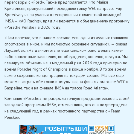
переговоры с «Ford». Также предполагается, что Майкл
Кристенсен, пропустивший последнюю гонку WEC на трассе Fuji
Speedway из-за участия в тестировании с клиентской командой
IMSA — «AO Racing», вряд ли вернется в объединенную программу
«Porsche Penske» в 2026 году.
«Нам повезло, что в нашем составе есть одни из лучших гонщиков
спорткаров в мире, и мы полностью осознаем ситуацию», — сказал
Лауденбах. «На данном этапе еще слишком рано делать какие-
либо конкретные заявления, но обсуждения, конечно, ведутся. Мы
планируем объявить наш модельный ряд 2026 года примерно во
время Porsche Night of Champions в конце ноября. В то же время
важно сохранять концентрацию на текущем сезоне. Мы всё ещё
можем выиграть обе гонки и титулы как на финальном этапе WEC в
Бахрейне, так и на финале IMSA на трассе Road Atlanta».
Компания «Porsche» не раскрыла точную продолжительность своей
заводской программы IMSA, отметив лишь, что она подтверждена
на следующий год в рамках постоянного партнерства с «Team
Penske».