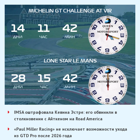
MICHELIN GT CHALLENGE AT VIR
1
4
1
1
4
2
ДНИ
ЧАС
МИН
LONE STAR LE MANS
2
8
1
5
4
2
ДНИ
ЧАС
МИН
IMSA оштрафовала Кевина Эстре: его обвинили в
столкновении с Айткеном на Road America
«Paul Miller Racing» не исключает возможности ухода
из GTD Pro после 2026 года