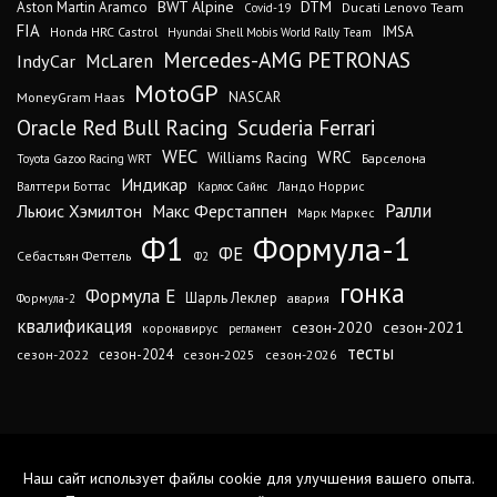
DTM
BWT Alpine
Aston Martin Aramco
Ducati Lenovo Team
Covid-19
FIA
IMSA
Honda HRC Castrol
Hyundai Shell Mobis World Rally Team
Mercedes-AMG PETRONAS
IndyCar
McLaren
MotoGP
MoneyGram Haas
NASCAR
Oracle Red Bull Racing
Scuderia Ferrari
WEC
WRC
Williams Racing
Барселона
Toyota Gazoo Racing WRT
Индикар
Валттери Боттас
Ландо Норрис
Карлос Сайнс
Ралли
Льюис Хэмилтон
Макс Ферстаппен
Марк Маркес
Ф1
Формула-1
ФЕ
Себастьян Феттель
Ф2
гонка
Формула Е
Шарль Леклер
авария
Формула-2
квалификация
сезон-2020
сезон-2021
коронавирус
регламент
тесты
сезон-2024
сезон-2022
сезон-2025
сезон-2026
Наш сайт использует файлы cookie для улучшения вашего опыта.