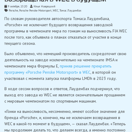
9 октября, 13:20
Илья Навроцкий
Porsche
,
Porsche Penske Motorsport
,
WEC
,
Томас Лауденбах
По словам руководителя автоспорта Томаса Лауденбаха,
«Porsche» не исключает будущего возвращения заводской
программы в чемпионате мира по гонкам на выносливость FIA WEC
после того, как объявила о планах отказаться от участия в конце
текущего сезона.
Было объявлено, что немецкий производитель сосредоточит свою
деятельность на заводе исключительно на чемпионате IMSA и
чемпионате мира Формулы E,
приняв решение прекратить
программу «Porsche Penske Motorsport» в WEC
, в которой он
участвовал с момента запуска платформы LMDh в 2023 году.
В ходе сессии вопросов и ответов, Лауденбах подчеркнул, что
выход его завода из WEC не является окончательным прощанием
с мировым чемпионатом по спортивным машинам.
«Гонки на выносливость, несомненно, имеют особое значение для
бренда «Porsche», и, конечно, мы не исключаем возвращения в
WEC в какой-то момент в будущем», — сказал Лауденбах. «Теперь
мы продолжим делать то, что делаем всегда, а именно постоянно