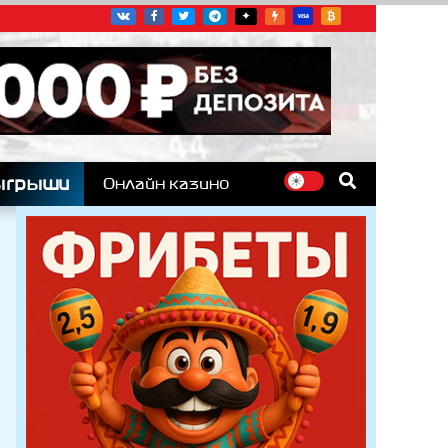
угих гоночных серий
ыгрыши
Онлайн казино