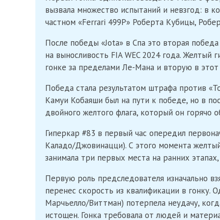
вызвала множество испытаний и невзгод: в к
частном «Ferrari 499P» Роберта Кубицы, Роб
После победы «Jota» в Спа это вторая победа
на выносливость FIA WEC 2024 года. Желтый г
гонке за пределами Ле-Мана и вторую в этот
Победа стала результатом штрафа против «Toy
Камуи Кобаяши был на пути к победе, но в п
двойного желтого флага, который он горячо о
Гиперкар #83 в первый час опередил первонач
Каладо/Джовинацци). С этого момента желтый 
занимала три первых места на ранних этапах,
Первую роль предследователя изначально взя
перенес скорость из квалификации в гонку. О
Марчьелло/Виттман) потерпела неудачу, когд
истощен. Гонка требовала от людей и матери