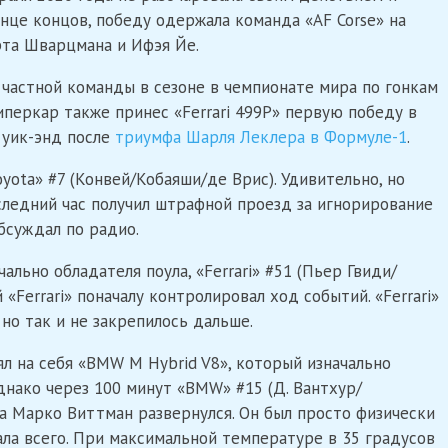
онце концов, победу одержала команда «AF Corse» на
ерта Шварцмана и Ифэя Йе.
 частной команды в сезоне в чемпионате мира по гонкам
иперкар также принес «Ferrari 499P» первую победу в
 уик-энд после
триумфа Шарля Леклера в Формуле-1
.
ota» #7 (Конвей/Кобаяши/де Врис). Удивительно, но
оследний час получил штрафной проезд за игнорирование
бсуждал по радио.
ально обладателя поула, «Ferrari» #51 (Пьер Гвиди/
«Ferrari» поначалу контролировал ход событий. «Ferrari»
 но так и не закрепилось дальше.
л на себя «BMW M Hybrid V8», который изначально
днако через 100 минут «BMW» #15 (Д. Вантхур/
а Марко Виттман развернулся. Он был просто физически
ала всего. При максимальной температуре в 35 градусов