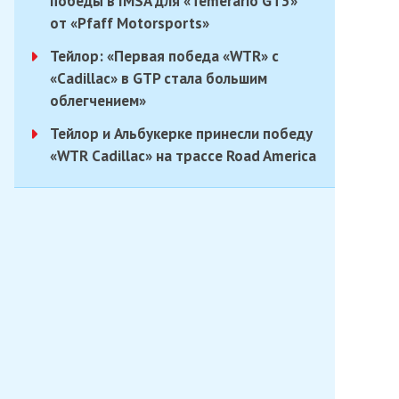
победы в IMSA для «Temerario GT3»
от «Pfaff Motorsports»
Тейлор: «Первая победа «WTR» с
«Cadillac» в GTP стала большим
облегчением»
Тейлор и Альбукерке принесли победу
«WTR Cadillac» на трассе Road America