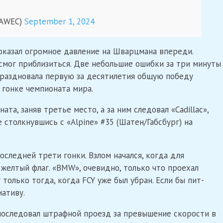
IAWEC)
September 1, 2024
оказал огромное давление на Шварцмана впереди.
 смог приблизиться. Две небольшие ошибки за три минуты
праздновала первую за десятилетия общую победу
в гонке чемпионата мира.
ата, заняв третье место, а за ним следовал «Cadillac»,
столкнувшись с «Alpine» #35 (Шатен/Габсбург) на
следней трети гонки. Взлом начался, когда для
 желтый флаг. «BMW», очевидно, только что проехал
только тогда, когда FCY уже был убран. Если бы пит-
иативу.
 последовал штрафной проезд за превышение скорости в