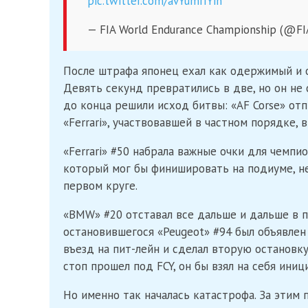
pic.twitter.com/avYumrIYin
— FIA World Endurance Championship (@F
После штрафа японец ехал как одержимый и 
Девять секунд превратились в две, но он не
до конца решили исход битвы: «AF Corse» от
«Ferrari», участвовавшей в частном порядке, 
«Ferrari» #50 набрала важные очки для чемпион
который мог бы финишировать на подиуме, не 
первом круге.
«BMW» #20 отставал все дальше и дальше в по
остановившегося «Peugeot» #94 был объявлен
въезд на пит-лейн и сделал вторую остановку 
стоп прошел под FCY, он бы взял на себя иниц
Но именно так началась катастрофа. За этим