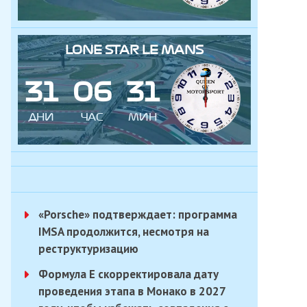
LONE STAR LE MANS
3
1
0
6
3
1
ДНИ
ЧАС
МИН
«Porsche» подтверждает: программа
IMSA продолжится, несмотря на
реструктуризацию
Формула E скорректировала дату
проведения этапа в Монако в 2027