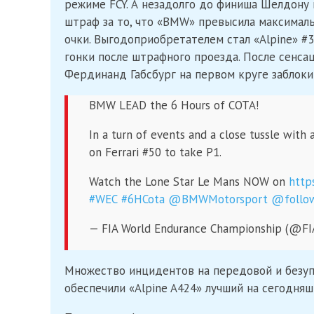
режиме FCY. А незадолго до финиша Шелдону
штраф за то, что «BMW» превысила максималь
очки. Выгодоприобретателем стал «Alpine» #3
гонки после штрафного проезда. После сенсац
Фердинанд Габсбург на первом круге заблокир
BMW LEAD the 6 Hours of COTA!
In a turn of events and a close tussle w
on Ferrari #50 to take P1.
Watch the Lone Star Le Mans NOW on
http
#WEC
#6HCota
@BMWMotorsport
@follo
— FIA World Endurance Championship (@F
Множество инцидентов на передовой и безупр
обеспечили «Alpine A424» лучший на сегодняш