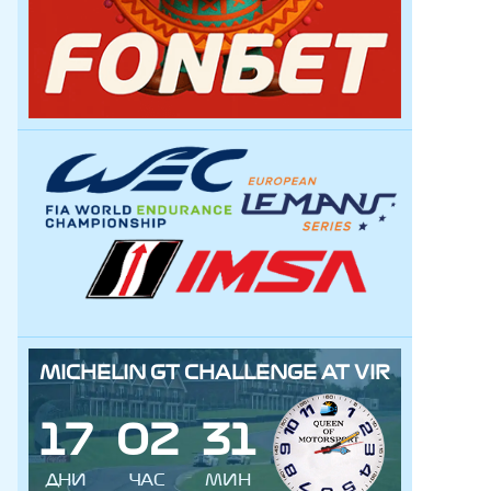
MICHELIN GT CHALLENGE AT VIR
1
7
0
2
3
1
ДНИ
ЧАС
МИН