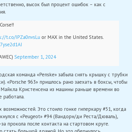
етственно, высок был процент ошибок – как с
ия.
Corse!!
s://t.co/IPZa0nvsLu
or MAX in the United States.
97yse2d1AI
IAWEC)
September 1, 2024
водская команда «Penske» забыла снять крышку с трубки
). «Porsche 963» пришлось рано заехать в боксы, чтобы
 Майкла Кристенсена из машины раньше времени во
е работала.
 возможностей. Это стоило гонке гиперкару #51, когда
нулся с «Peugeot» #94 (Вандорн/ди Реста/Дюваль),
-за прокола после контакта на стартовом круге.
о стать большой драмой. Но это обернулось