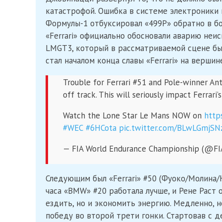
катастрофой. Ошибка в системе электроники 
Формулы-1 отбуксировал «499P» обратно в бокс
«Ferrari» официально обосновали аварию неи
LMGT3, который в рассматриваемой сцене бы
стал началом конца славы «Ferrari» на вершин
Trouble for Ferrari #51 and Pole-winner Ant
off track. This will seriously impact Ferrari’s
Watch the Lone Star Le Mans NOW on
http
#WEC
#6HCota
pic.twitter.com/BLwLGmjSN
— FIA World Endurance Championship (@F
Следующим был «Ferrari» #50 (Фуоко/Молина/Н
часа «BMW» #20 работала лучше, и Рене Раст 
ездить, но и экономить энергию. Медленно, 
победу во второй трети гонки. Стартовав с 