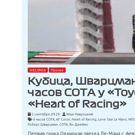
WEC/IMSA
Прочее
Кубица, Шварцман
часов СОТА у «Toy
«Heart of Racing»
2 сентября, 09:19
Илья Навроцкий
6 часов СОТА
,
AF Corse
,
Heart of Racing
,
Lone Star Le Mans
,
WE
Роберт Шварцман
,
СОТА
,
Ян Джеймс
Первая гонка Одинокая звезда Ле-Мана с фев