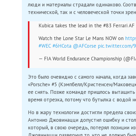
люди и материалы страдали одинаково. Соотв
технической, так и с человеческой точки зрен
Kubica takes the lead in the #83 Ferrari AF 
Watch the Lone Star Le Mans NOW on
http
#WEC
#6HCota
@AFCorse
pic.twitter.com/
— FIA World Endurance Championship (@F
Это было очевидно с самого начала, когда за
«Porsche» #5 (Кэмпбелл/Кристенсен/Маковецки
ее снять. Позже команде пришлось вытащить
время отрезка, потому что бутылка с водой н
Но в жару технологии достигли предела своих
Антонио Джовинацци допустил ошибку и столк
который, в свою очередь, потерял позиции из
Джовинацци развернул то, что не должно был