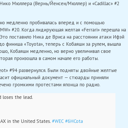
Нико Мюллера (Вернь/Йенсен/Мюллер) и «Cadillac» #2
, но медленно пробивалась вперед и с помощью
«BMW» #20. Когда лидирующая желтая «Ferrari» перешла на
 Это поставило Ника де Вриса на расстоянии атаки Ифэй
до финиша «Toyota», теперь с Кобаяши за рулем, вышла
рошо, Кобаяши медленно, но верно увеличивал свое
оторая произошла в самом начале его работы.
eot» #94 развернулся. Были подняты двойные желтые
 гласит официальный документ — стюарды приняли
ечено громкими протестами японца по радио.
 loses the lead.
AX in the United States.
#WEC
#6HCota