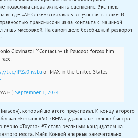
не позволила снова включить сцепление. Экс-пилот
ы, где «AF Corse» отказалась от участия в гонке. В
справностью трансмиссии из-за контакта с машиной
л лишь массовкой. На самом деле безобидный разворот
е.
onio Giovinazzi. ⁰⁰Contact with Peugeot forces him
 race.
s://t.co/IPZa0nvsLu
or MAX in the United States.
z
IAWEC)
September 1, 2024
ильсен), который до этого преуспевал. К концу второго
обогнал «Ferrari» #50. «BMW» удалось не только быстро
но верно «Toyota» #7 стала реальным кандидатом на
девятого места, Майк Конвей впервые замечательно