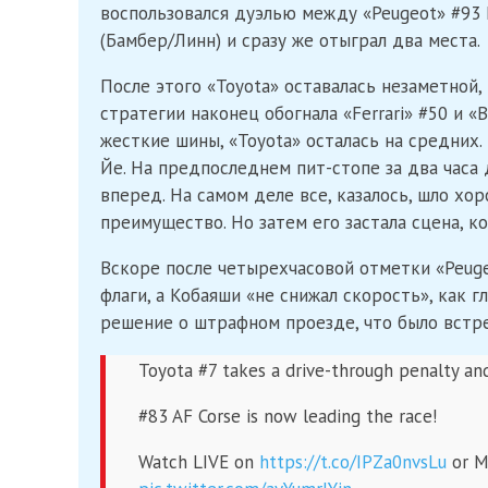
воспользовался дуэлью между «Peugeot» #93 
(Бамбер/Линн) и сразу же отыграл два места.
После этого «Toyota» оставалась незаметной
стратегии наконец обогнала «Ferrari» #50 и 
жесткие шины, «Toyota» осталась на средних.
Йе. На предпоследнем пит-стопе за два часа 
вперед. На самом деле все, казалось, шло хо
преимущество. Но затем его застала сцена, к
Вскоре после четырехчасовой отметки «Peug
флаги, а Кобаяши «не снижал скорость», как
решение о штрафном проезде, что было встр
Toyota #7 takes a drive-through penalty and
#83 AF Corse is now leading the race!
Watch LIVE on
https://t.co/IPZa0nvsLu
or M