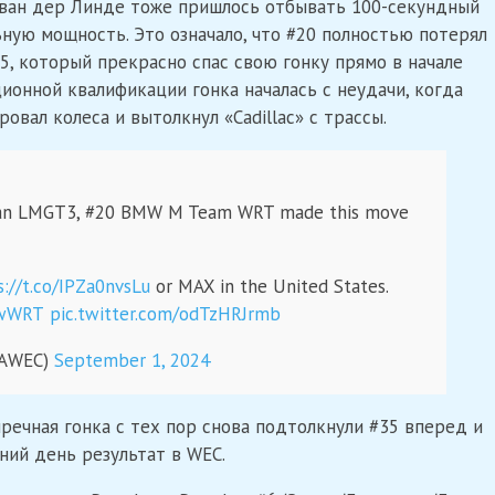
 ван дер Линде тоже пришлось отбывать 100-секундный
ную мощность. Это означало, что #20 полностью потерял
5, который прекрасно спас свою гонку прямо в начале
ионной квалификации гонка началась с неудачи, когда
овал колеса и вытолкнул «Cadillac» с трассы.
ith an LMGT3, #20 BMW M Team WRT made this move
s://t.co/IPZa0nvsLu
or MAX in the United States.
wWRT
pic.twitter.com/odTzHRJrmb
IAWEC)
September 1, 2024
ечная гонка с тех пор снова подтолкнули #35 вперед и
ний день результат в WEC.