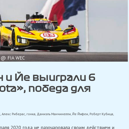
@ FIA WEC
 и Йе выиграли 6
ota», победа для
C
,
Алекс Риберас
,
гонка
,
Даниэль Манчинелли
,
Йе Йифеи
,
Роберт Кубица
,
раля 2020 года не разочаровала своим действием и