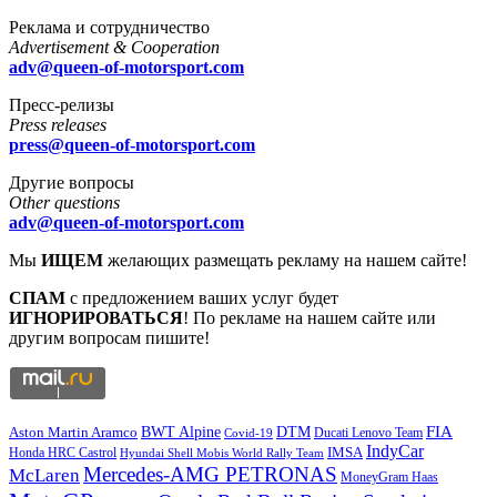
Реклама и сотрудничество
Advertisement & Cooperation
adv@queen-of-motorsport.com
Пресс-релизы
Press releases
press@queen-of-motorsport.com
Другие вопросы
Other questions
adv@queen-of-motorsport.com
Мы
ИЩЕМ
желающих размещать рекламу на нашем сайте!
СПАМ
с предложением ваших услуг будет
ИГНОРИРОВАТЬСЯ
! По рекламе на нашем сайте или
другим вопросам пишите!
DTM
FIA
BWT Alpine
Aston Martin Aramco
Ducati Lenovo Team
Covid-19
IndyCar
IMSA
Honda HRC Castrol
Hyundai Shell Mobis World Rally Team
Mercedes-AMG PETRONAS
McLaren
MoneyGram Haas