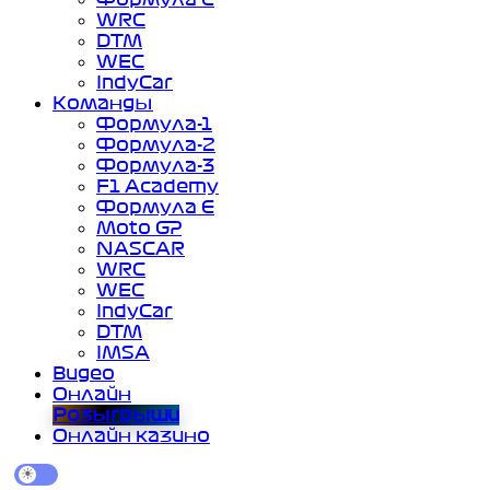
WRC
DTM
WEC
IndyCar
Команды
Формула-1
Формула-2
Формула-3
F1 Academy
Формула Е
Moto GP
NASCAR
WRC
WEC
IndyCar
DTM
IMSA
Видео
Онлайн
Розыгрыши
Онлайн казино