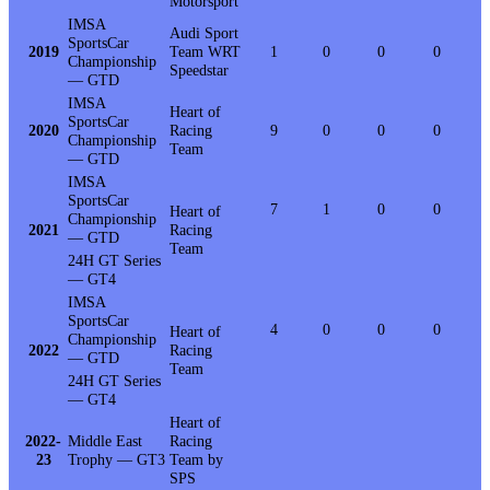
Motorsport
IMSA
Audi Sport
SportsCar
2019
Team WRT
1
0
0
0
Championship
Speedstar
— GTD
IMSA
Heart of
SportsCar
2020
Racing
9
0
0
0
Championship
Team
— GTD
IMSA
SportsCar
7
1
0
0
Heart of
Championship
2021
Racing
— GTD
Team
24H GT Series
— GT4
IMSA
SportsCar
4
0
0
0
Heart of
Championship
2022
Racing
— GTD
Team
24H GT Series
— GT4
Heart of
2022-
Middle East
Racing
23
Trophy — GT3
Team by
SPS