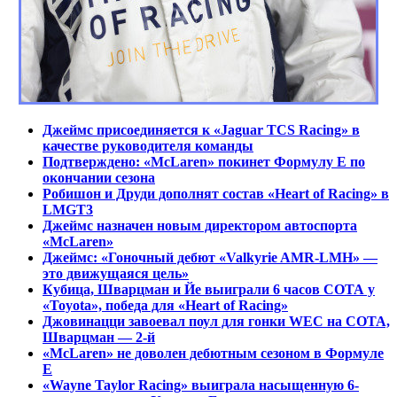
Джеймс присоединяется к «Jaguar TCS Racing» в
качестве руководителя команды
Подтверждено: «McLaren» покинет Формулу E по
окончании сезона
Робишон и Друди дополнят состав «Heart of Racing» в
LMGT3
Джеймс назначен новым директором автоспорта
«McLaren»
Джеймс: «Гоночный дебют «Valkyrie AMR-LMH» —
это движущаяся цель»
Кубица, Шварцман и Йе выиграли 6 часов СОТА у
«Toyota», победа для «Heart of Racing»
Джовинацци завоевал поул для гонки WEC на СОТА,
Шварцман — 2-й
«McLaren» не доволен дебютным сезоном в Формуле
Е
«Wayne Taylor Racing» выиграла насыщенную 6-