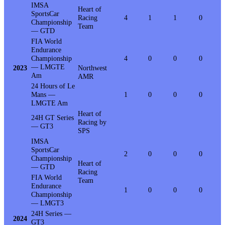
IMSA
Heart of
SportsCar
Racing
4
1
1
0
Championship
Team
— GTD
FIA World
Endurance
Championship
4
0
0
0
— LMGTE
2023
Northwest
Am
AMR
24 Hours of Le
Mans —
1
0
0
0
LMGTE Am
Heart of
24H GT Series
Racing by
— GT3
SPS
IMSA
SportsCar
2
0
0
0
Championship
Heart of
— GTD
Racing
FIA World
Team
Endurance
1
0
0
0
Championship
— LMGT3
24H Series —
2024
GT3