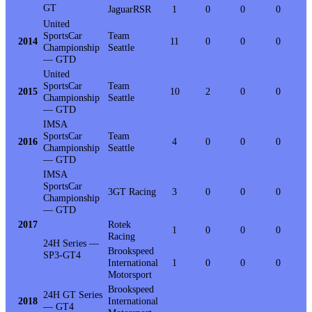
GT
JaguarRSR
1
0
0
0
United
SportsCar
Team
2014
11
0
0
0
Championship
Seattle
— GTD
United
SportsCar
Team
2015
10
2
0
0
Championship
Seattle
— GTD
IMSA
SportsCar
Team
2016
4
0
0
0
Championship
Seattle
— GTD
IMSA
SportsCar
3GT Racing
3
0
0
0
Championship
— GTD
2017
Rotek
1
0
0
0
Racing
24H Series —
Brookspeed
SP3-GT4
International
1
0
0
0
Motorsport
Brookspeed
24H GT Series
2018
International
— GT4