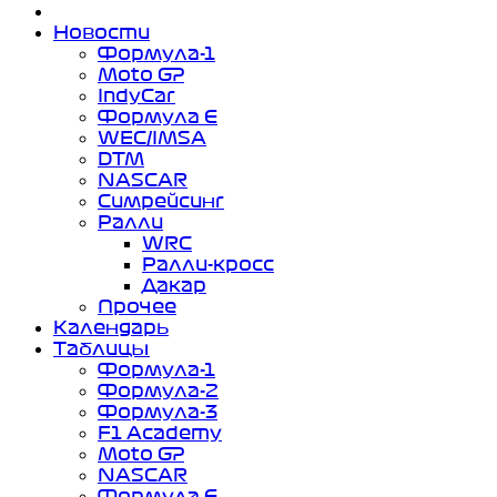
Новости
Формула-1
Moto GP
IndyCar
Формула Е
WEC/IMSA
DTM
NASCAR
Симрейсинг
Ралли
WRC
Ралли-кросс
Дакар
Прочее
Календарь
Таблицы
Формула-1
Формула-2
Формула-3
F1 Academy
Moto GP
NASCAR
Формула Е