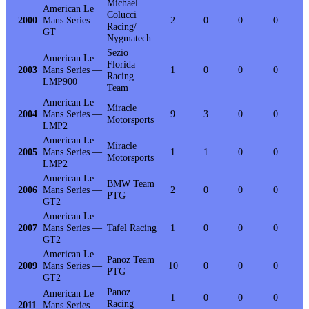
Michael
American Le
Colucci
2000
Mans Series —
2
0
0
0
Racing/
GT
Nygmatech
Sezio
American Le
Florida
2003
Mans Series —
1
0
0
0
Racing
LMP900
Team
American Le
Miracle
2004
Mans Series —
9
3
0
0
Motorsports
LMP2
American Le
Miracle
2005
Mans Series —
1
1
0
0
Motorsports
LMP2
American Le
BMW Team
2006
Mans Series —
2
0
0
0
PTG
GT2
American Le
2007
Mans Series —
Tafel Racing
1
0
0
0
GT2
American Le
Panoz Team
2009
Mans Series —
10
0
0
0
PTG
GT2
Panoz
American Le
1
0
0
0
Racing
2011
Mans Series —