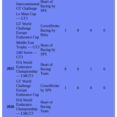
Heart of
Intercontinental
Racing by
GT Challenge
SPS
Le Mans Cup
— GT3
GT World
CrowdStrike
Challenge
Racing by
1
0
0
0
Europe
Riley
Endurance Cup
Middle East
Heart of
Trophy — GT3
Racing by
24H Series —
SPS
GT3
FIA World
Heart of
Endurance
2025
Racing
8
0
1
0
Championship
Team
— LMGT3
GT World
Challenge
CrowdStrike
1
0
0
0
Europe
by SPS
Endurance Cup
FIA World
Heart of
Endurance
2026
Racing
Championship
Team
— LMGT3