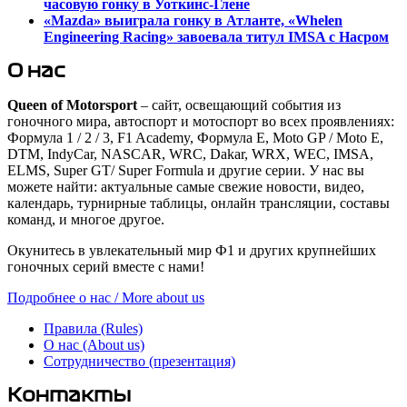
часовую гонку в Уоткинс-Глене
«Mazda» выиграла гонку в Атланте, «Whelen
Engineering Racing» завоевала титул IMSA с Насром
О нас
Queen of Motorsport
– сайт, освещающий события из
гоночного мира, автоспорт и мотоспорт во всех проявлениях:
Формула 1 / 2 / 3, F1 Academy, Формула Е, Moto GP / Moto E,
DTM, IndyCar, NASCAR, WRC, Dakar, WRX, WEC, IMSA,
ELMS, Super GT/ Super Formula и другие серии. У нас вы
можете найти: актуальные самые свежие новости, видео,
календарь, турнирные таблицы, онлайн трансляции, составы
команд, и многое другое.
Окунитесь в увлекательный мир Ф1 и других крупнейших
гоночных серий вместе с нами!
Подробнее о нас / More about us
Правила (Rules)
О нас (About us)
Сотрудничество (презентация)
Контакты