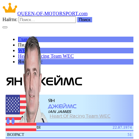
QUEEN-OF-MOTORSPORT.com
Найти:
Главная
Пилоты
WEC
Heart of Racing Team WEC
Ян Джеймс
ЯН ДЖЕЙМС
ЯН
ДЖЕЙМС
IAN JAMES
Heart Of Racing Team WEC
ДАТА РОЖДЕНИЯ
22.07.1974
ВОЗРАСТ
51