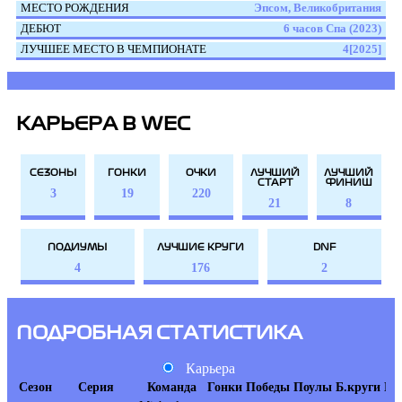
МЕСТО РОЖДЕНИЯ
Эпсом, Великобритания
ДЕБЮТ
6 часов Спа (2023)
ЛУЧШЕЕ МЕСТО В ЧЕМПИОНАТЕ
4[2025]
КАРЬЕРА В WEC
СЕЗОНЫ
ГОНКИ
ОЧКИ
ЛУЧШИЙ
ЛУЧШИЙ
СТАРТ
ФИНИШ
3
19
220
21
8
ПОДИУМЫ
ЛУЧШИЕ КРУГИ
DNF
4
176
2
ПОДРОБНАЯ СТАТИСТИКА
Карьера
Сезон
Серия
Команда
Гонки
Победы
Поулы
Б.круги
По