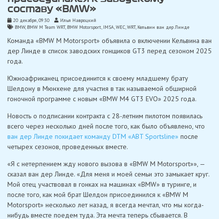
составу «BMW»
20 декабря, 09:30
Илья Навроцкий
BMW
,
BMW M Team WRT
,
BMW Motorsport
,
IMSA
,
WEC
,
WRT
,
Кельвин ван дер Линде
Команда «BMW M Motorsport» объявила о включении Кельвина ван
дер Линде в список заводских гонщиков GT3 перед сезоном 2025
года.
Южноафриканец присоединится к своему младшему брату
Шелдону в Мюнхене для участия в так называемой обширной
гоночной программе с новым «BMW M4 GT3 EVO» 2025 года.
Новость о подписании контракта с 28-летним пилотом появилась
всего через несколько дней после того, как было объявлено, что
ван дер Линде покидает команду DTM «ABT Sportsline»
после
четырех сезонов, проведенных вместе.
«Я с нетерпением жду нового вызова в «BMW M Motorsport»», —
сказал ван дер Линде. «Для меня и моей семьи это замыкает круг.
Мой отец участвовал в гонках на машинах «BMW» в туринге, и
после того, как мой брат Шелдон присоединился к «BMW M
Motorsport» несколько лет назад, я всегда мечтал, что мы когда-
нибудь вместе поедем туда. Эта мечта теперь сбывается. В