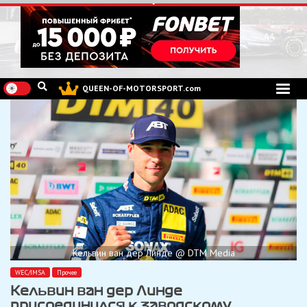
Перейти
к
содержимому
QUEEN-OF-MOTORSPORT.com
Кельвин ван дер Линде @ DTM Media
WEC/IMSA
Прочее
Кельвин ван дер Линде
присоединился к заводскому