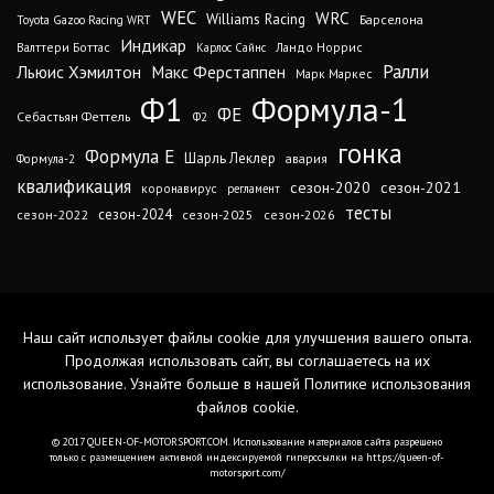
WEC
WRC
Williams Racing
Барселона
Toyota Gazoo Racing WRT
Индикар
Валттери Боттас
Ландо Норрис
Карлос Сайнс
Ралли
Льюис Хэмилтон
Макс Ферстаппен
Марк Маркес
Ф1
Формула-1
ФЕ
Себастьян Феттель
Ф2
гонка
Формула Е
Шарль Леклер
авария
Формула-2
квалификация
сезон-2020
сезон-2021
коронавирус
регламент
тесты
сезон-2024
сезон-2022
сезон-2025
сезон-2026
Наш сайт использует файлы cookie для улучшения вашего опыта.
Продолжая использовать сайт, вы соглашаетесь на их
использование. Узнайте больше в нашей
Политике использования
файлов cookie
.
© 2017 QUEEN-OF-MOTORSPORT.COM. Использование материалов сайта разрешено
только с размещением активной индексируемой гиперссылки на https://queen-of-
motorsport.com/