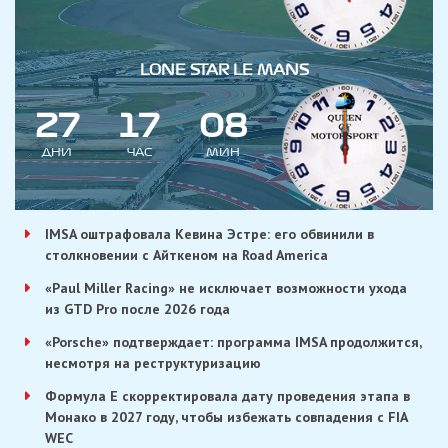
LONE STAR LE MANS
2
7
1
7
0
8
ДНИ
ЧАС
МИН
IMSA оштрафовала Кевина Эстре: его обвинили в
столкновении с Айткеном на Road America
«Paul Miller Racing» не исключает возможности ухода
из GTD Pro после 2026 года
«Porsche» подтверждает: программа IMSA продолжится,
несмотря на реструктуризацию
Формула E скорректировала дату проведения этапа в
Монако в 2027 году, чтобы избежать совпадения с FIA
WEC