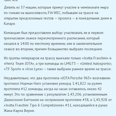
пролог
,
тесты
Девять из 37 машин, которые примут участие в чемпионате мира
по гонкам на выносливость FIA WEC, побывали на трассе на
открытии предсезонных тестов — пролога — в понедельник днем в
Катаре.
Командам был предоставлен выбор: участвовать ли в первом
трехчасовом сеансе пересмотренного расписания, который
начался в 14:00 по местному времени, или в заключительном
сеансе во вторник, причем большинство выбрало последнее.
Из группы гиперкаров на трассу выехали только «Isotta Fraschini» и
«Hertz Team JOTA», а три команды из LMGT3 – «United Autosports»,
«TF Sport» и «Iron Lynx» – также выбрали раннее время на трассе.
Неудивительно, что два прототипа «JOTA Porsche 963» возглавили
протокол: Норман Нато установил рекорд 1.41,822 за рулем
прототипа #12 команды, когда на часах оставалось около 42
минут. Это по сравнению с результатом 1.43,206, установленным
Дженсоном Баттоном на сестринском прототипе #38, и 1,45,928 от
«Isotta Fraschini Tipo 6 Competizione» #11, находящейся в руках
Жана-Карла Верне.