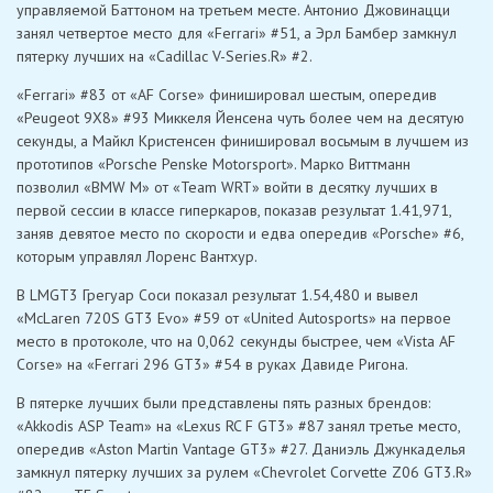
управляемой Баттоном на третьем месте. Антонио Джовинацци
занял четвертое место для «Ferrari» #51, а Эрл Бамбер замкнул
пятерку лучших на «Cadillac V-Series.R» #2.
«Ferrari» #83 от «AF Corse» финишировал шестым, опередив
«Peugeot 9X8» #93 Миккеля Йенсена чуть более чем на десятую
секунды, а Майкл Кристенсен финишировал восьмым в лучшем из
прототипов «Porsche Penske Motorsport». Марко Виттманн
позволил «BMW M» от «Team WRT» войти в десятку лучших в
первой сессии в классе гиперкаров, показав результат 1.41,971,
заняв девятое место по скорости и едва опередив «Porsche» #6,
которым управлял Лоренс Вантхур.
В LMGT3 Грегуар Соси показал результат 1.54,480 и вывел
«McLaren 720S GT3 Evo» #59 от «United Autosports» на первое
место в протоколе, что на 0,062 секунды быстрее, чем «Vista AF
Corse» на «Ferrari 296 GT3» #54 в руках Давиде Ригона.
В пятерке лучших были представлены пять разных брендов:
«Akkodis ASP Team» на «Lexus RC F GT3» #87 занял третье место,
опередив «Aston Martin Vantage GT3» #27. Даниэль Джункаделья
замкнул пятерку лучших за рулем «Chevrolet Corvette Z06 GT3.R»