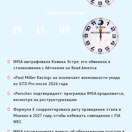
LONE STAR LE MANS
2
9
1
1
0
3
ДНИ
ЧАС
МИН
IMSA оштрафовала Кевина Эстре: его обвинили в
столкновении с Айткеном на Road America
«Paul Miller Racing» не исключает возможности ухода
из GTD Pro после 2026 года
«Porsche» подтверждает: программа IMSA продолжится,
несмотря на реструктуризацию
Формула E скорректировала дату проведения этапа в
Монако в 2027 году, чтобы избежать совпадения с FIA
WEC
IMSA рассматривает вопрос об обязательном участии в