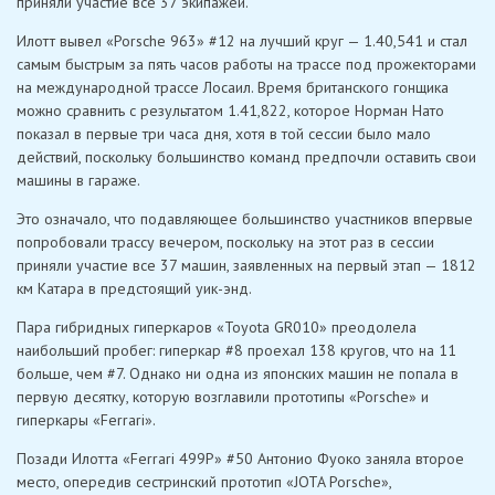
приняли участие все 37 экипажей.
Илотт вывел «Porsche 963» #12 на лучший круг — 1.40,541 и стал
самым быстрым за пять часов работы на трассе под прожекторами
на международной трассе Лосаил. Время британского гонщика
можно сравнить с результатом 1.41,822, которое Норман Нато
показал в первые три часа дня, хотя в той сессии было мало
действий, поскольку большинство команд предпочли оставить свои
машины в гараже.
Это означало, что подавляющее большинство участников впервые
попробовали трассу вечером, поскольку на этот раз в сессии
приняли участие все 37 машин, заявленных на первый этап — ​​1812
км Катара в предстоящий уик-энд.
Пара гибридных гиперкаров «Toyota GR010» преодолела
наибольший пробег: гиперкар #8 проехал 138 кругов, что на 11
больше, чем #7. Однако ни одна из японских машин не попала в
первую десятку, которую возглавили прототипы «Porsche» и
гиперкары «Ferrari».
Позади Илотта «Ferrari 499P» #50 Антонио Фуоко заняла второе
место, опередив сестринский прототип «JOTA Porsche»,