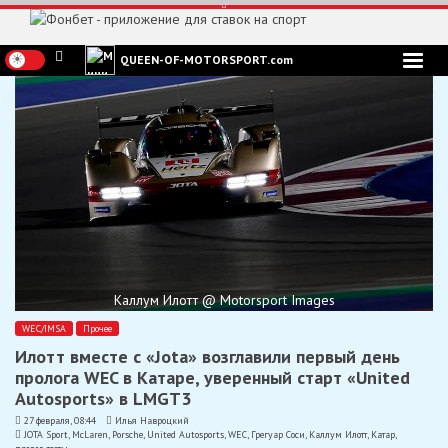
Перейти
к
содержимому
QUEEN-OF-MOTORSPORT.com
Каллум Илотт @ Motorsport Images
WEC/IMSA
Прочее
Илотт вместе с «Jota» возглавили первый день
пролога WEC в Катаре, уверенный старт «United
Autosports» в LMGT3
27 февраля, 08:44
Илья Навроцкий
JOTA Sport
,
McLaren
,
Porsche
,
United Autosports
,
WEC
,
Грегуар Соси
,
Каллум Илотт
,
Катар
,