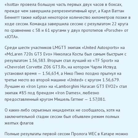
«Isotta» провела большую часть первых двух часов в боксах,
прежде чем завершила репрезентативный круг, а Карл Ваттан
Беннетт также набрал некоторое количество километров позже в
ходе сессии. Команда завершила сессию с результатом 22 круга
по сравнению с 58 и 61 кругами у двух прототипов «Porsche» от
«JOTA».
Среди шести участников LMGT3 экипаж «United Autosports» на
«McLaren 720s GT3 Evo» Николаса Косты был самым быстрым с
результатом 1.56,583. Вторым стал лучший из «TF Sport» на
«Chevrolet Corvette Z06 GT3.R», на котором Чарли Иствуд
установил время — 1.56,634, а Нико Пино поздно прыгнул на
третье место во второй машине «United» с кругом 1.56,679.
Лучшим из «Iron Lynx» на «Lamborghini Huracan GT3 EVO2» стал
экипаж #85 под брендом «Iron Dames», любезно
предоставленный кругом Мишель Гаттинг — 1.57,081.
О каких-либо серьезных инцидентах не сообщалось, хотя на
заключительной стадии сессии был объявлен режим полных
желтых флагов
Полные результаты первой сессии Пролога WEC в Катаре можно