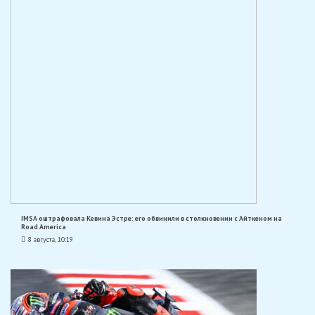
IMSA оштрафовала Кевина Эстре: его обвинили в столкновении с Айткеном на
Road America
8 августа, 10:19