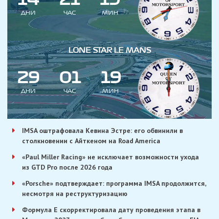
ДНИ
ЧАС
МИН
LONE STAR LE MANS
2
9
0
1
1
9
ДНИ
ЧАС
МИН
IMSA оштрафовала Кевина Эстре: его обвинили в
столкновении с Айткеном на Road America
«Paul Miller Racing» не исключает возможности ухода
из GTD Pro после 2026 года
«Porsche» подтверждает: программа IMSA продолжится,
несмотря на реструктуризацию
Формула E скорректировала дату проведения этапа в