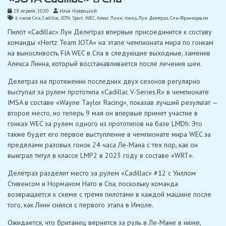
28 апреля, 10:30
Илья Навроцкий
6 часов Спа
,
Cadillac
,
JOTA Sport
,
WEC
,
Алекс Линн
,
гонка
,
Луи Делетраз
,
Спа-Франкоршам
Пилот «Cadillac» Луи Делетраз впервые присоединится к составу
команды «Hertz Team JOTA» на этапе чемпионата мира по гонкам
на выносливость FIA WEC в Спа в следующие выходные, заменив
Алекса Линна, который восстанавливается после лечения шеи.
Делетраз на протяжении последних двух сезонов регулярно
выступал за рулем прототипа «Cadillac V-Series.R» в чемпионате
IMSA в составе «Wayne Taylor Racing», показав лучший результат —
второе место, но теперь 9 мая он впервые примет участие в
гонках WEC за рулем одного из прототипов на базе LMDh. Это
также будет его первое выступление в чемпионате мира WEC за
пределами разовых гонок 24 часа Ле-Мана с тех пор, как он
выиграл титул в классе LMP2 в 2023 году в составе «WRT».
Делетраз разделит место за рулем «Cadillac» #12 с Уиллом
Стивенсом и Норманом Нато в Спа, поскольку команда
возвращается к схеме с тремя пилотами в каждой машине после
того, как Линн снялся с первого этапа в Имоле.
Ожидается, что британец вернется за руль в Ле-Мане в июне,