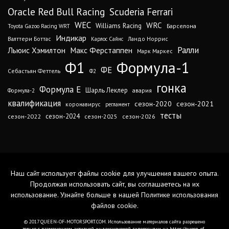
Oracle Red Bull Racing
Scuderia Ferrari
WEC
WRC
Williams Racing
Барселона
Toyota Gazoo Racing WRT
Индикар
Валттери Боттас
Ландо Норрис
Карлос Сайнс
Ралли
Льюис Хэмилтон
Макс Ферстаппен
Марк Маркес
Ф1
Формула-1
ФЕ
Себастьян Феттель
Ф2
гонка
Формула Е
Шарль Леклер
авария
Формула-2
квалификация
сезон-2020
сезон-2021
коронавирус
регламент
тесты
сезон-2024
сезон-2022
сезон-2025
сезон-2026
Наш сайт использует файлы cookie для улучшения вашего опыта.
Продолжая использовать сайт, вы соглашаетесь на их
использование. Узнайте больше в нашей
Политике использования
файлов cookie
.
© 2017 QUEEN-OF-MOTORSPORT.COM. Использование материалов сайта разрешено
только с размещением активной индексируемой гиперссылки на https://queen-of-