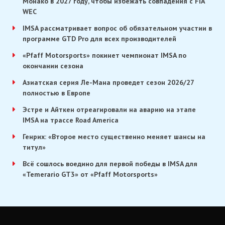
Монако в 2027 году, чтобы избежать совпадения с FIA
WEC
IMSA рассматривает вопрос об обязательном участии в
программе GTD Pro для всех производителей
«Pfaff Motorsports» покинет чемпионат IMSA по
окончании сезона
Азиатская серия Ле-Мана проведет сезон 2026/27
полностью в Европе
Эстре и Айткен отреагировали на аварию на этапе
IMSA на трассе Road America
Генрих: «Второе место существенно меняет шансы на
титул»
Всё сошлось воедино для первой победы в IMSA для
«Temerario GT3» от «Pfaff Motorsports»