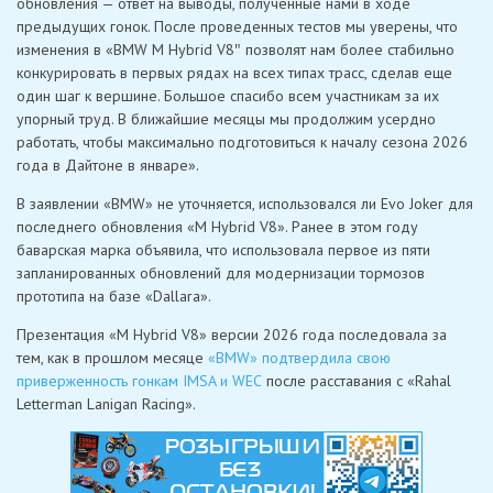
обновления — ответ на выводы, полученные нами в ходе
предыдущих гонок. После проведенных тестов мы уверены, что
изменения в «BMW M Hybrid V8″ позволят нам более стабильно
конкурировать в первых рядах на всех типах трасс, сделав еще
один шаг к вершине. Большое спасибо всем участникам за их
упорный труд. В ближайшие месяцы мы продолжим усердно
работать, чтобы максимально подготовиться к началу сезона 2026
года в Дайтоне в январе».
В заявлении «BMW» не уточняется, использовался ли Evo Joker для
последнего обновления «M Hybrid V8». Ранее в этом году
баварская марка объявила, что использовала первое из пяти
запланированных обновлений для модернизации тормозов
прототипа на базе «Dallara».
Презентация «M Hybrid V8» версии 2026 года последовала за
тем, как в прошлом месяце
«BMW» подтвердила свою
приверженность гонкам IMSA и WEC
после расставания с «Rahal
Letterman Lanigan Racing».