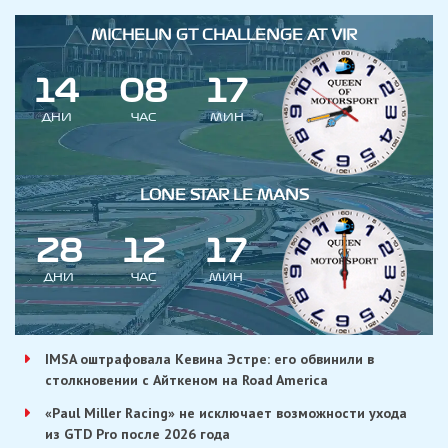
MICHELIN GT CHALLENGE AT VIR
1
4
0
8
1
7
ДНИ
ЧАС
МИН
LONE STAR LE MANS
2
8
1
2
1
7
ДНИ
ЧАС
МИН
IMSA оштрафовала Кевина Эстре: его обвинили в
столкновении с Айткеном на Road America
«Paul Miller Racing» не исключает возможности ухода
из GTD Pro после 2026 года