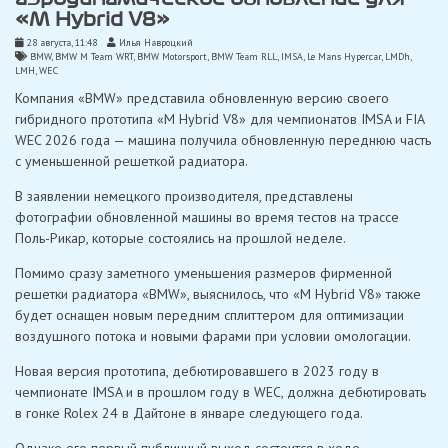
«M Hybrid V8»
28 августа, 11:48
Илья Навроцкий
BMW
,
BMW M Team WRT
,
BMW Motorsport
,
BMW Team RLL
,
IMSA
,
Le Mans Hypercar
,
LMDh
,
LMH
,
WEC
Компания «BMW» представила обновленную версию своего
гибридного прототипа «M Hybrid V8» для чемпионатов IMSA и FIA
WEC 2026 года — машина получила обновленную переднюю часть
с уменьшенной решеткой радиатора.
В заявлении немецкого производителя, представлены
фотографии обновленной машины во время тестов на трассе
Поль-Рикар, которые состоялись на прошлой неделе.
Помимо сразу заметного уменьшения размеров фирменной
решетки радиатора «BMW», выяснилось, что «M Hybrid V8» также
будет оснащен новым передним сплиттером для оптимизации
воздушного потока и новыми фарами при условии омологации.
Новая версия прототипа, дебютировавшего в 2023 году в
чемпионате IMSA и в прошлом году в WEC, должна дебютировать
в гонке Rolex 24 в Дайтоне в январе следующего года.
Однако его первый публичный выход состоится в ходе