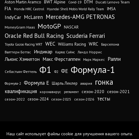
DTM
BWT Alpine
Aston Martin Aramco
Ducati Lenovo Team
Covid-19
FIA
IMSA
Honda HRC Castrol
Hyundai Shell Mobis World Rally Team
Mercedes-AMG PETRONAS
IndyCar
McLaren
MotoGP
MoneyGram Haas
NASCAR
Oracle Red Bull Racing
Scuderia Ferrari
WEC
WRC
Williams Racing
Барселона
Toyota Gazoo Racing WRT
Индикар
Валттери Боттас
Ландо Норрис
Карлос Сайнс
Ралли
Льюис Хэмилтон
Макс Ферстаппен
Марк Маркес
Ф1
Формула-1
ФЕ
Себастьян Феттель
Ф2
гонка
Формула Е
Шарль Леклер
авария
Формула-2
квалификация
сезон-2020
сезон-2021
коронавирус
регламент
тесты
сезон-2024
сезон-2022
сезон-2025
сезон-2026
Наш сайт использует файлы cookie для улучшения вашего опыта.