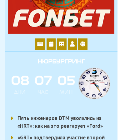
НЮРБУРГРИНГ
0
8
0
7
0
5
ДНИ
ЧАС
МИН
Пять инженеров DTM уволились из
«HRT»: как на это реагирует «Ford»
«GRT» подтвердила участие второй