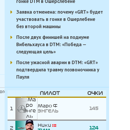
гонке DTM в Ошерслебене
Заявка отменена: почему «GRT» будет
участвовать в гонке в Ошерлебене
без второй машины
После двух финишей на подиуме
Вибельхауса в DTM: «Победа —
следующая цель»
После ужасной аварии в DTM: «GRT»
подтвердила травму позвоночника у
Пауля
ПИЛОТ
ОЧКИ
Маро
1
145
ЭНГЕЛЬ
Ники
2
124