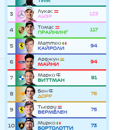
ТИМ
Лукас
3
123
АУЭР
Томас
4
117
ПРАЙНИНГ
Маттео
5
94
КАЙРОЛИ
Арджун
6
94
МАЙНИ
Марко
7
91
ВИТТМАН
Бен
8
76
ДОРР
Тьерри
9
75
ВЕРМЁЛЕН
Мирко
10
73
БОРТОЛОТТИ