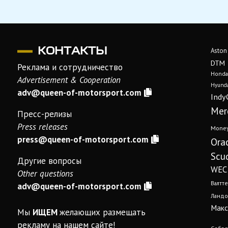
КОНТАКТЫ
Aston
DTM
Реклама и сотрудничество
Honda
Advertisement & Cooperation
Hyunda
adv@queen-of-motorsport.com
Indy
Mer
Пресс-релизы
Press releases
Mone
press@queen-of-motorsport.com
Ora
Scud
Другие вопросы
WEC
Other questions
Валтте
adv@queen-of-motorsport.com
Ландо
Макс
Мы
ИЩЕМ
желающих размещать
рекламу на нашем сайте!