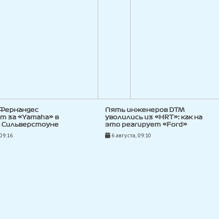
 Фернандес
Пять инженеров DTM
т за «Yamaha» в
уволились из «HRT»: как на
в Сильверстоуне
это реагирует «Ford»
 09:16
6 августа, 09:10