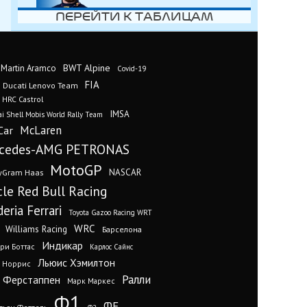
ПЕРЕЙТИ К ТАБЛИЦАМ
BWT Alpine
 Martin Aramco
Covid-19
FIA
Ducati Lenovo Team
 HRC Castrol
IMSA
i Shell Mobis World Rally Team
Car
McLaren
cedes-AMG PETRONAS
MotoGP
yGram Haas
NASCAR
cle Red Bull Racing
eria Ferrari
Toyota Gazoo Racing WRT
WRC
Williams Racing
Барселона
Индикар
ри Боттас
Карлос Сайнс
Льюис Хэмилтон
 Норрис
Ралли
 Ферстаппен
Марк Маркес
Ф1
ФЕ