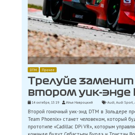
DTM
Прочее
Трелуйе заменит 
втором уик-энде 
14 октября, 13:19
Илья Навроцкий
Audi
,
Audi Sport
,
Второй гоночный уик-энд DTM в Зольдере про
Team Phoenix» станет человеком, который бу
прототипе «Cadillac DPi VR», которым управля
команде будут Себастьен Бурдэ и Тристан Во