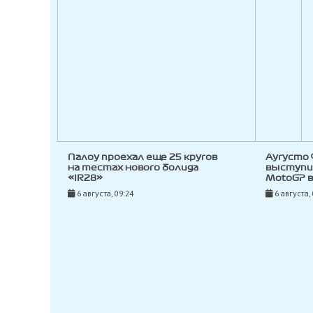
Палоу проехал еще 25 кругов
Аугусто
на тестах нового болида
выступи
«IR28»
MotoGP 
6 августа, 09:24
6 августа,