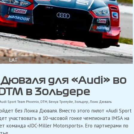
LAT
Дюваля для «Audi» во
DTM в Зольдере
Audi Sport Team Phoenix
,
DTM
,
Бенуа Трелуйе
,
Зольдер
,
Лоик Дюваль
йдет без Лоика Дюваля. Вместо этого пилот «Audi Sport
дет участвовать в 10-часовой гонке чемпионата IMSA на
ет команда «JDC-Miller Motorsports». Его партнерами по
тье.