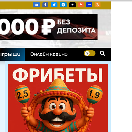
угих гоночных серий
ыгрыши
Онлайн казино