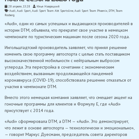
28 апреля, 13:28
Илья Навроцкий
Audi
,
Audi Sport
,
Audi Sport Team Abt Sportsline
,
Audi Sport Team Phoenix
,
DTM
,
Team
Rosberg
«Audi», один из самых успешных и выдающихся производителей в
истории DTM, объявила, что прекратит свое участие в немецком
чемпионате по туристическим машинам после сезона 2020 года.
Ингольштадтский производитель заявляет, что принял решение
изменить свою программу автоспорта с целью стать поставщиком
высококачественной мобильности с нейтральным выбросом
углерода. Эта перестройка в сочетании с экономическим
воздействием, вызванным продолжающейся пандемией
коронавируса (COVID-19), способствовала решению отказаться от
участия в чемпионате DTM.
Вместо этого немецкая компания заявляет, что смещает акцент на
гоночные программы для клиентов и Формулу E, где «Audi»
присутствует с 2014 года.
«Audi» сформировала DTM, а DTM — «Audi». Это демонстрирует,
что лежит в основе автоспорта — технологически и эмоционально»,
— говорит Маркус Дуесманн, председатель совета директоров