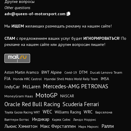
Другие вопросы
Other questions
adv@queen-of-motorsport.com
Мы
ИЩЕМ
желающих размещать рекламу на нашем сайте!
СПАМ
с предложением ваших услуг будет
ИГНОРИРОВАТЬСЯ
! По
рекламе на нашем сайте или другим вопросам пишите!
DTM
BWT Alpine
Aston Martin Aramco
Ducati Lenovo Team
Covid-19
FIA
IMSA
Honda HRC Castrol
Hyundai Shell Mobis World Rally Team
Mercedes-AMG PETRONAS
IndyCar
McLaren
MotoGP
MoneyGram Haas
NASCAR
Oracle Red Bull Racing
Scuderia Ferrari
WEC
WRC
Williams Racing
Барселона
Toyota Gazoo Racing WRT
Индикар
Валттери Боттас
Ландо Норрис
Карлос Сайнс
Ралли
Льюис Хэмилтон
Макс Ферстаппен
Марк Маркес