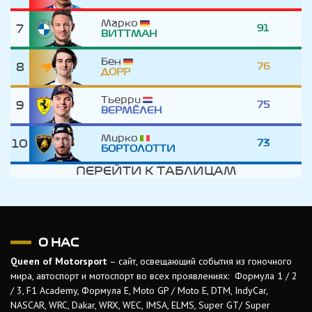
Марко
7
91
ВИТТМАН
Бен
8
76
ДОРР
Тьерри
9
75
ВЕРМЁЛЕН
Мирко
10
73
БОРТОЛОТТИ
ПЕРЕЙТИ К ТАБЛИЦАМ
О НАС
Queen of Motorsport
– сайт, освещающий события из гоночного
мира, автоспорт и мотоспорт во всех проявлениях: Формула 1 / 2
/ 3, F1 Academy, Формула Е, Moto GP / Moto E, DTM, IndyCar,
NASCAR, WRC, Dakar, WRX, WEC, IMSA, ELMS, Super GT/ Super