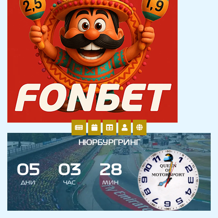
НЮРБУРГРИНГ
0
5
0
3
2
7
8
ДНИ
ЧАС
МИН