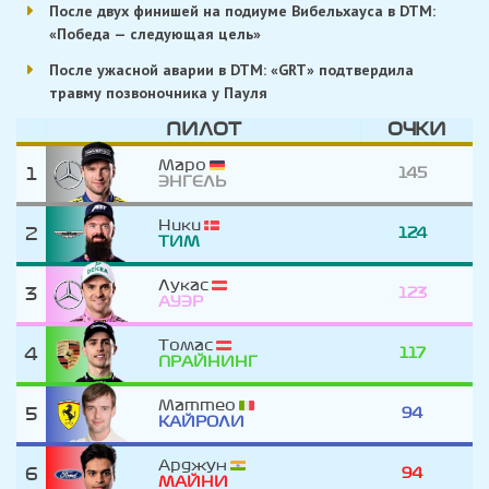
После двух финишей на подиуме Вибельхауса в DTM:
«Победа — следующая цель»
После ужасной аварии в DTM: «GRT» подтвердила
травму позвоночника у Пауля
ПИЛОТ
ОЧКИ
Маро
1
145
ЭНГЕЛЬ
Ники
2
124
ТИМ
Лукас
3
123
АУЭР
Томас
4
117
ПРАЙНИНГ
Маттео
5
94
КАЙРОЛИ
Арджун
6
94
МАЙНИ