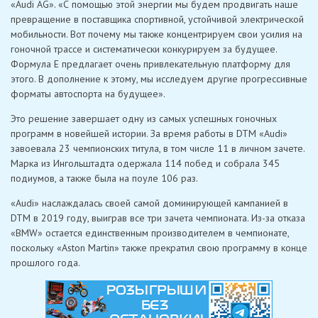
«Audi AG». «С помощью этой энергии мы будем продвигать наше
превращение в поставщика спортивной, устойчивой электрической
мобильности. Вот почему мы также концентрируем свои усилия на
гоночной трассе и систематически конкурируем за будущее.
Формула E предлагает очень привлекательную платформу для
этого. В дополнение к этому, мы исследуем другие прогрессивные
форматы автоспорта на будущее».
Это решение завершает одну из самых успешных гоночных
программ в новейшей истории. За время работы в DTM «Audi»
завоевала 23 чемпионских титула, в том числе 11 в личном зачете.
Марка из Ингольштадта одержала 114 побед и собрала 345
подиумов, а также была на поуле 106 раз.
«Audi» наслаждалась своей самой доминирующей кампанией в
DTM в 2019 году, выиграв все три зачета чемпионата. Из-за отказа
«BMW» остается единственным производителем в чемпионате,
поскольку «Aston Martin» также прекратил свою программу в конце
прошлого года.