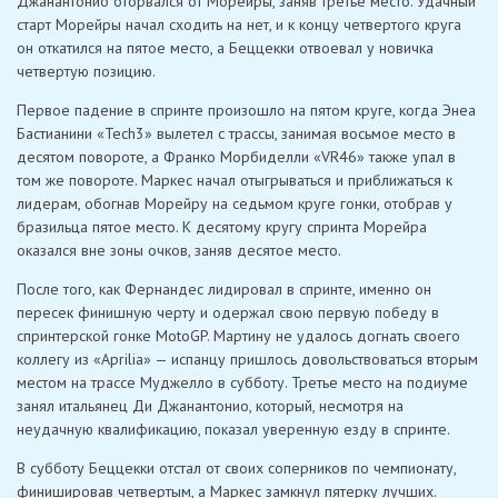
Джанантонио оторвался от Морейры, заняв третье место. Удачный
старт Морейры начал сходить на нет, и к концу четвертого круга
он откатился на пятое место, а Беццекки отвоевал у новичка
четвертую позицию.
Первое падение в спринте произошло на пятом круге, когда Энеа
Бастианини «Tech3» вылетел с трассы, занимая восьмое место в
десятом повороте, а Франко Морбиделли «VR46» также упал в
том же повороте. Маркес начал отыгрываться и приближаться к
лидерам, обогнав Морейру на седьмом круге гонки, отобрав у
бразильца пятое место. К десятому кругу спринта Морейра
оказался вне зоны очков, заняв десятое место.
После того, как Фернандес лидировал в спринте, именно он
пересек финишную черту и одержал свою первую победу в
спринтерской гонке MotoGP. Мартину не удалось догнать своего
коллегу из «Aprilia» — испанцу пришлось довольствоваться вторым
местом на трассе Муджелло в субботу. Третье место на подиуме
занял итальянец Ди Джанантонио, который, несмотря на
неудачную квалификацию, показал уверенную езду в спринте.
В субботу Беццекки отстал от своих соперников по чемпионату,
финишировав четвертым, а Маркес замкнул пятерку лучших.