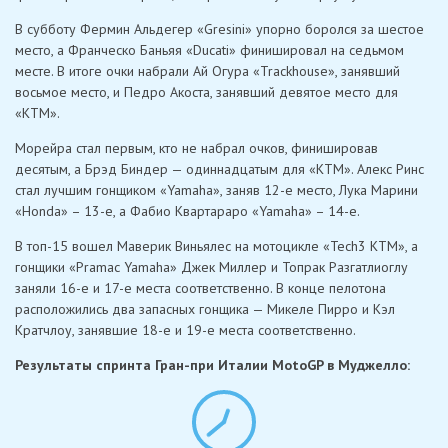
В субботу Фермин Альдегер «Gresini» упорно боролся за шестое
место, а Франческо Баньяя «Ducati» финишировал на седьмом
месте. В итоге очки набрали Ай Огура «Trackhouse», занявший
восьмое место, и Педро Акоста, занявший девятое место для
«KTM».
Морейра стал первым, кто не набрал очков, финишировав
десятым, а Брэд Биндер — одиннадцатым для «KTM». Алекс Ринс
стал лучшим гонщиком «Yamaha», заняв 12-е место, Лука Марини
«Honda» – 13-е, а Фабио Квартараро «Yamaha» – 14-е.
В топ-15 вошел Маверик Виньялес на мотоцикле «Tech3 KTM», а
гонщики «Pramac Yamaha» Джек Миллер и Топрак Разгатлиоглу
заняли 16-е и 17-е места соответственно. В конце пелотона
расположились два запасных гонщика — Микеле Пирро и Кэл
Кратчлоу, занявшие 18-е и 19-е места соответственно.
Результаты спринта Гран-при Италии MotoGP в Муджелло: