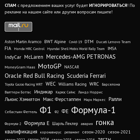
СПАМ
с предложением ваших услуг будет
ИГНОРИРОВАТЬСЯ
! По
рекламе на нашем сайте или другим вопросам пишите!
DTM
BWT Alpine
Aston Martin Aramco
Ducati Lenovo Team
Covid-19
FIA
IMSA
Honda HRC Castrol
Hyundai Shell Mobis World Rally Team
Mercedes-AMG PETRONAS
IndyCar
McLaren
MotoGP
MoneyGram Haas
NASCAR
Oracle Red Bull Racing
Scuderia Ferrari
WEC
WRC
Williams Racing
Барселона
Toyota Gazoo Racing WRT
Индикар
Валттери Боттас
Ландо Норрис
Карлос Сайнс
Ралли
Льюис Хэмилтон
Макс Ферстаппен
Марк Маркес
Ф1
Формула-1
ФЕ
Себастьян Феттель
Ф2
гонка
Формула Е
Шарль Леклер
авария
Формула-2
квалификация
сезон-2020
сезон-2021
коронавирус
регламент
тесты
сезон-2024
сезон-2022
сезон-2025
сезон-2026