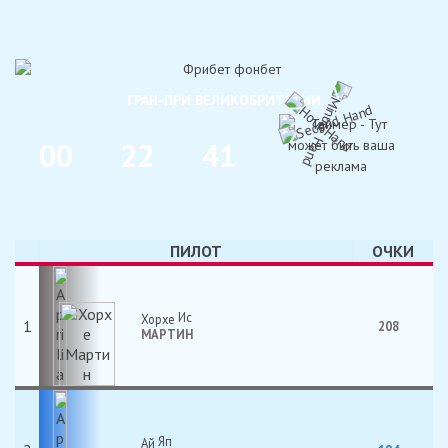
ГРАН-ПРИ ВЕЛИКОБРИТАНИИ
0
0
2
2
4
1
ДНИ
ЧАС
МИН
ПИЛОТ
ОЧКИ
Хорхе
1
208
МАРТИН
Ай