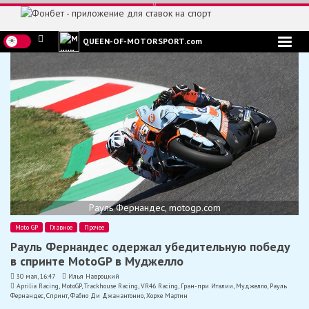
Перейти
к
содержимому
QUEEN-OF-MOTORSPORT.com
Рауль Фернандес, motogp.com
Moto GP
Главное
Прочее
Рауль Фернандес одержал убедительную победу
в спринте MotoGP в Муджелло
30 мая, 16:47
Илья Навроцкий
Aprilia Racing
,
MotoGP
,
Trackhouse Racing
,
VR46 Racing
,
Гран-при Италии
,
Муджелло
,
Рауль
Фернандес
,
Спринт
,
Фабио Ди Джанантонио
,
Хорхе Мартин