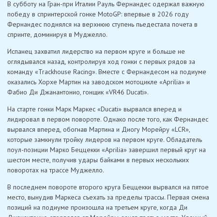
В субботу на Гран-при Италии Рауль Фернандес одержал важную
победу в спринтерской гонке MotoGP: впервые в 2026 году
Фернандес поднялся на верхнюю ступень пьедестала почета в
спринте, доминируя в Муджелло.
Испанец захватил лидерство на первом круге и больше не
оглядывался назад, контролируя ход гонки с первых рядов за
команду «Trackhouse Racing». Вместе с Фернандесом на подиуме
оказались Хорхе Мартин на заводском мотоцикле «Aprilia» и
Фабио Ди Джанантонио, гонщик «VR46 Ducati».
На старте гонки Марк Маркес «Ducati» вырвался вперед и
лидировал в первом повороте. Однако после того, как Фернандес
вырвался вперед, обогнав Мартина и Диогу Морейру «LCR»,
которые замкнули тройку лидеров на первом круге. Обладатель
поул-позиции Марко Беццекки «Aprilia» завершил первый круг на
шестом месте, получив удары байками в первых нескольких
поворотах на трассе Муджелло.
В последнем повороте второго круга Беццекки вырвался на пятое
место, вынудив Маркеса съехать за пределы трассы. Первая смена
позиций на подиуме произошла на третьем круге, когда Ди