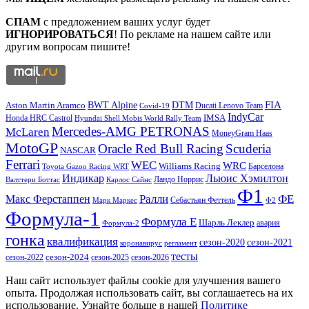
СПАМ
с предложением ваших услуг будет
ИГНОРИРОВАТЬСЯ
! По рекламе на нашем сайте или
другим вопросам пишите!
DTM
FIA
BWT Alpine
Aston Martin Aramco
Ducati Lenovo Team
Covid-19
IndyCar
IMSA
Honda HRC Castrol
Hyundai Shell Mobis World Rally Team
Mercedes-AMG PETRONAS
McLaren
MoneyGram Haas
MotoGP
Oracle Red Bull Racing
Scuderia
NASCAR
Ferrari
WEC
WRC
Williams Racing
Барселона
Toyota Gazoo Racing WRT
Индикар
Льюис Хэмилтон
Валттери Боттас
Ландо Норрис
Карлос Сайнс
Ф1
Ралли
ФЕ
Макс Ферстаппен
Марк Маркес
Себастьян Феттель
Ф2
Формула-1
Формула Е
Шарль Леклер
авария
Формула-2
гонка
квалификация
сезон-2020
сезон-2021
коронавирус
регламент
тесты
сезон-2022
сезон-2024
сезон-2025
сезон-2026
Наш сайт использует файлы cookie для улучшения вашего
опыта. Продолжая использовать сайт, вы соглашаетесь на их
использование. Узнайте больше в нашей
Политике