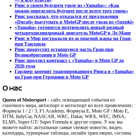
Ринс о своем будущем уходе из «Yamaha»: «Как
можно определять будущее после всего трех гонок»
Ринс рассказал, что отказался от предложения
«Ducati» выступать в MotoGP после ухода из «Suzuki»
«Yamaha» готовится подтвердить новый рядный
четырехцилиндровый двигатель MotoGP в Ле-Мане
Ринс и Мир пострадали из-за опасной жары на Гран-
при Таиланда
Ринс пропустит оставшуюся часть Гран-при
Великобритании в Moto GP
Ринс продлил контракт с «Yamaha» в Moto GP до
2026 года
Гарднер заменит травмированного Ринса в «Yamaha»
на Гран-при Германии в Moto GP
О нас
Queen of Motorsport
– сайт, освещающий события из
гоночного мира, автоспорт и мотоспорт во всех проявлениях:
Формула 1 / 2 / 3, F1 Academy, Формула Е, Moto GP / Moto E,
DTM, IndyCar, NASCAR, WRC, Dakar, WRX, WEC, IMSA,
ELMS, Super GT/ Super Formula и другие серии. У нас вы
можете найти: актуальные самые свежие новости, видео,
календарь, турнирные таблицы, онлайн трансляции, составы