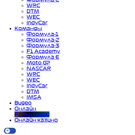
WRC
DTM
WEC
IndyCar
Команды
Формула-1
Формула-2
Формула-3
F1 Academy
Формула Е
Moto GP
NASCAR
WRC
WEC
IndyCar
DTM
IMSA
Видео
Онлайн
Розыгрыши
Онлайн казино