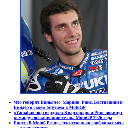
Что говорят Виньялес, Марини, Ринс, Бастианини и
Биндер о своем будущем в MotoGP
«Yamaha» подтвердила: Квартараро и Ринс покинут
команду по окончании сезона MotoGP 2026 года
Ринс: «В MotoGP еще есть несколько свободных мест
— я жду ответа»