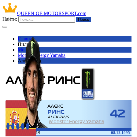
QUEEN-OF-MOTORSPORT.com
Найти:
Главная
Пилоты
Moto GP
Monster Energy Yamaha
Алекс Ринс
АЛЕКС РИНС
АЛЕКС
42
РИНС
ALEX RINS
Monster Energy Yamaha
ДАТА РОЖДЕНИЯ
08.12.1995