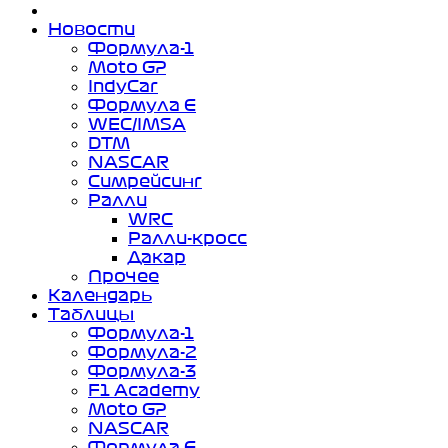
Новости
Формула-1
Moto GP
IndyCar
Формула Е
WEC/IMSA
DTM
NASCAR
Симрейсинг
Ралли
WRC
Ралли-кросс
Дакар
Прочее
Календарь
Таблицы
Формула-1
Формула-2
Формула-3
F1 Academy
Moto GP
NASCAR
Формула Е