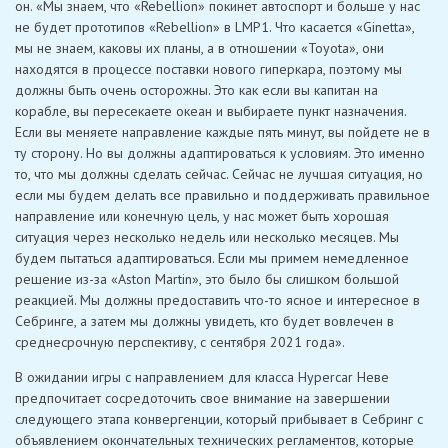
он. «Мы знаем, что «Rebellion» покинет автоспорт и больше у нас
не будет прототипов «Rebellion» в LMP1. Что касается «Ginetta»,
мы не знаем, каковы их планы, а в отношении «Toyota», они
находятся в процессе поставки нового гиперкара, поэтому мы
должны быть очень осторожны. Это как если вы капитан на
корабле, вы пересекаете океан и выбираете пункт назначения.
Если вы меняете направление каждые пять минут, вы пойдете не в
ту сторону. Но вы должны адаптироваться к условиям. Это именно
то, что мы должны сделать сейчас. Сейчас не лучшая ситуация, но
если мы будем делать все правильно и поддерживать правильное
направление или конечную цель, у нас может быть хорошая
ситуация через несколько недель или несколько месяцев. Мы
будем пытаться адаптироваться. Если мы примем немедленное
решение из-за «Aston Martin», это было бы слишком большой
реакцией. Мы должны предоставить что-то ясное и интересное в
Себринге, а затем мы должны увидеть, кто будет вовлечен в
среднесрочную перспективу, с сентября 2021 года».
В ожидании игры с направлением для класса Hypercar Неве
предпочитает сосредоточить свое внимание на завершении
следующего этапа конвергенции, который прибывает в Себринг с
объявлением окончательных технических регламентов, которые