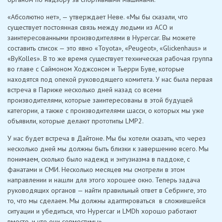
«Абсолютно нет», — утверждает Неве. «Мы бы сказали, что
существует постоянная связь между людьми из ACO и
заинтересованными производителями в Hypercar. Вы можете
составить список — это явно «Toyota», «Peugeot», «Glickenhaus» и
«ByKolles». В то же время существует техническая рабочая группа
во главе с Саймоном Ходжсоном и Тьерри Буве, которые
находятся под опекой руководящего комитета. У нас была первая
встреча в Париже несколько дней назад со всеми
производителями, которые заинтересованы в этой будущей
категории, а также с производителями шасси, о которых мы уже
объявили, которые делают прототипы LMP2.
У нас будет встреча в Дайтоне. Мы бы хотели сказать, что через
несколько дней мы должны быть близки к завершению всего. Мы
понимаем, сколько было надежд и энтузиазма в паддоке, с
фанатами и СМИ. Несколько месяцев мы смотрели в этом
направлении и нашли для этого хорошее окно. Теперь задача
руководящих органов — найти правильный ответ в Себринге, это
то, что мы сделаем. Мы должны адаптироваться в сложившейся
ситуации и убедиться, что Hypercar и LMDh хорошо работают
вместе, и что они совместимы».