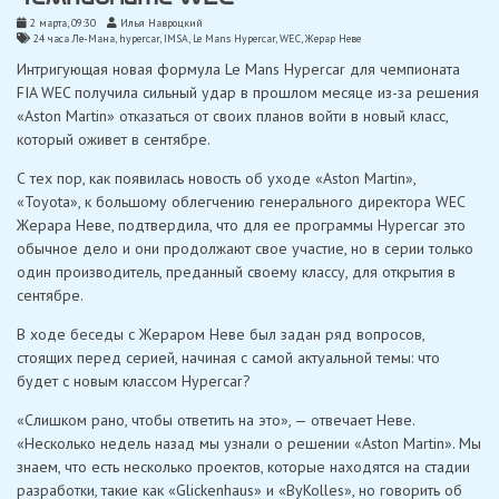
2 марта, 09:30
Илья Навроцкий
24 часа Ле-Мана
,
hypercar
,
IMSA
,
Le Mans Hypercar
,
WEC
,
Жерар Неве
Интригующая новая формула Le Mans Hypercar для чемпионата
FIA WEC получила сильный удар в прошлом месяце из-за решения
«Aston Martin» отказаться от своих планов войти в новый класс,
который оживет в сентябре.
С тех пор, как появилась новость об уходе «Aston Martin»,
«Toyota», к большому облегчению генерального директора WEC
Жерара Неве, подтвердила, что для ее программы Hypercar это
обычное дело и они продолжают свое участие, но в серии только
один производитель, преданный своему классу, для открытия в
сентябре.
В ходе беседы с Жераром Неве был задан ряд вопросов,
стоящих перед серией, начиная с самой актуальной темы: что
будет с новым классом Hypercar?
«Слишком рано, чтобы ответить на это», — отвечает Неве.
«Несколько недель назад мы узнали о решении «Aston Martin». Мы
знаем, что есть несколько проектов, которые находятся на стадии
разработки, такие как «Glickenhaus» и «ByKolles», но говорить об