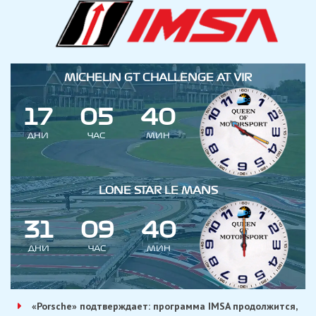
MICHELIN GT CHALLENGE AT VIR
1
7
0
5
4
0
ДНИ
ЧАС
МИН
LONE STAR LE MANS
3
1
0
9
4
0
ДНИ
ЧАС
МИН
«Porsche» подтверждает: программа IMSA продолжится,