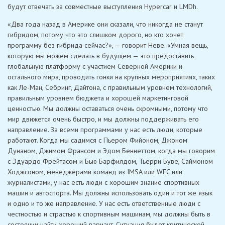
будут отвечать за совместные выступления Hypercar и LMDh.
«Два года назад в Америке они сказали, что никогда не станут
гибридом, потому что это слишком дорого, но кто хочет
программу без гибрида сейчас?», — говорит Неве. «Умная вещь,
которую мы можем сделать в будущем — это предоставить
глобальную платформу с участием Северной Америки и
остального мира, проводить гонки на крупных мероприятиях, таких
как Ле-Ман, Себринг, Дайтона, с правильным уровнем технологий,
правильным уровнем бюджета и хорошей маркетинговой
ценностью. Мы должны оставаться очень скромными, потому что
мир движется очень быстро, и мы должны поддерживать его
направление. За всеми программами у нас есть люди, которые
работают. Когда мы садимся с Пьером Фийоном, Джоном
Дунаном, Джимом Франсом и Эдом Беннеттом, когда мы говорим
с Эдуардо Фрейтасом и Бью Барфилдом, Тьерри Буве, Саймоном
Ходжсоном, менеджерами команд из IMSA или WEC или
журналистами, у нас есть люди с хорошим знание спортивных
машин и автоспорта. Мы должны использовать один и тот же язык
и одно и то же направление. У нас есть ответственные люди с
честностью и страстью к спортивным машинам, мы должны быть в
состоянии найти хороший вариант. Ситуация будет критической,