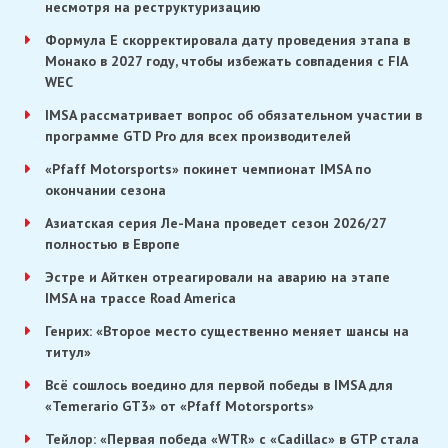
несмотря на реструктуризацию
Формула E скорректировала дату проведения этапа в
Монако в 2027 году, чтобы избежать совпадения с FIA
WEC
IMSA рассматривает вопрос об обязательном участии в
программе GTD Pro для всех производителей
«Pfaff Motorsports» покинет чемпионат IMSA по
окончании сезона
Азиатская серия Ле-Мана проведет сезон 2026/27
полностью в Европе
Эстре и Айткен отреагировали на аварию на этапе
IMSA на трассе Road America
Генрих: «Второе место существенно меняет шансы на
титул»
Всё сошлось воедино для первой победы в IMSA для
«Temerario GT3» от «Pfaff Motorsports»
Тейлор: «Первая победа «WTR» с «Cadillac» в GTP стала