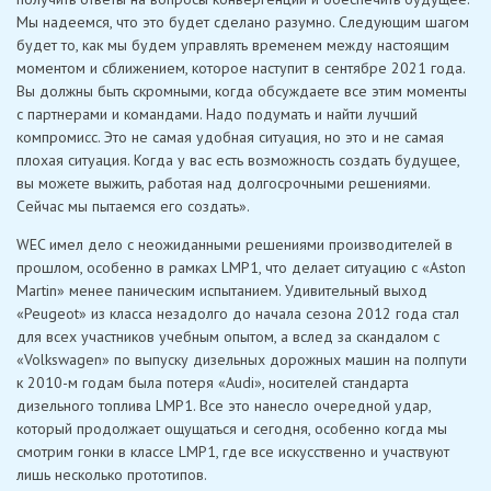
Мы надеемся, что это будет сделано разумно. Следующим шагом
будет то, как мы будем управлять временем между настоящим
моментом и сближением, которое наступит в сентябре 2021 года.
Вы должны быть скромными, когда обсуждаете все этим моменты
с партнерами и командами. Надо подумать и найти лучший
компромисс. Это не самая удобная ситуация, но это и не самая
плохая ситуация. Когда у вас есть возможность создать будущее,
вы можете выжить, работая над долгосрочными решениями.
Сейчас мы пытаемся его создать».
WEC имел дело с неожиданными решениями производителей в
прошлом, особенно в рамках LMP1, что делает ситуацию с «Aston
Martin» менее паническим испытанием. Удивительный выход
«Peugeot» из класса незадолго до начала сезона 2012 года стал
для всех участников учебным опытом, а вслед за скандалом с
«Volkswagen» по выпуску дизельных дорожных машин на полпути
к 2010-м годам была потеря «Audi», носителей стандарта
дизельного топлива LMP1. Все это нанесло очередной удар,
который продолжает ощущаться и сегодня, особенно когда мы
смотрим гонки в классе LMP1, где все искусственно и участвуют
лишь несколько прототипов.