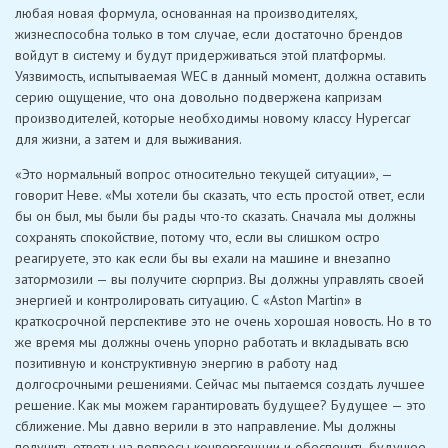
любая новая формула, основанная на производителях,
жизнеспособна только в том случае, если достаточно брендов
войдут в систему и будут придерживаться этой платформы.
Уязвимость, испытываемая WEC в данный момент, должна оставить
серию ощущение, что она довольно подвержена капризам
производителей, которые необходимы новому классу Hypercar
для жизни, а затем и для выживания.
«Это нормальный вопрос относительно текущей ситуации», —
говорит Неве. «Мы хотели бы сказать, что есть простой ответ, если
бы он был, мы были бы рады что-то сказать. Сначала мы должны
сохранять спокойствие, потому что, если вы слишком остро
реагируете, это как если бы вы ехали на машине и внезапно
затормозили — вы получите сюрприз. Вы должны управлять своей
энергией и контролировать ситуацию. С «Aston Martin» в
краткосрочной перспективе это не очень хорошая новость. Но в то
же время мы должны очень упорно работать и вкладывать всю
позитивную и конструктивную энергию в работу над
долгосрочными решениями. Сейчас мы пытаемся создать лучшее
решение. Как мы можем гарантировать будущее? Будущее — это
сближение. Мы давно верили в это направление. Мы должны
получить ответы на вопросы конвергенции и обеспечить будущее.