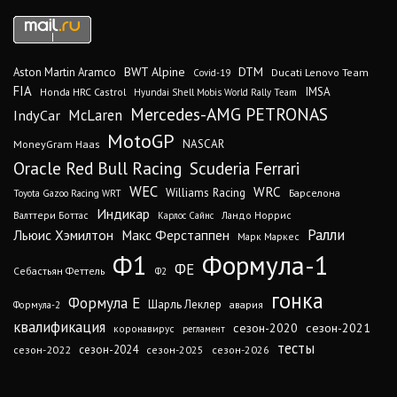
DTM
BWT Alpine
Aston Martin Aramco
Ducati Lenovo Team
Covid-19
FIA
IMSA
Honda HRC Castrol
Hyundai Shell Mobis World Rally Team
Mercedes-AMG PETRONAS
IndyCar
McLaren
MotoGP
MoneyGram Haas
NASCAR
Oracle Red Bull Racing
Scuderia Ferrari
WEC
WRC
Williams Racing
Барселона
Toyota Gazoo Racing WRT
Индикар
Валттери Боттас
Ландо Норрис
Карлос Сайнс
Ралли
Льюис Хэмилтон
Макс Ферстаппен
Марк Маркес
Ф1
Формула-1
ФЕ
Себастьян Феттель
Ф2
гонка
Формула Е
Шарль Леклер
авария
Формула-2
квалификация
сезон-2020
сезон-2021
коронавирус
регламент
тесты
сезон-2024
сезон-2022
сезон-2025
сезон-2026