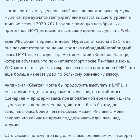
Предварительно существовавший план по внедрению формулы
Hypercar предусматривает укрепление класса высшего уровня в
течение сезона 2020-2021 годов с помощью негибридных
прототипов LMP1, которые в настоящее время выступают в WEC.
Если WEC решит перенести дебют Hypercar от сезона 2021 года,
она получит готовое решение, продлив гибридный/негибридный
класс LMP1 еще на один год. Но с командой «Rebellion Racing»,
которая объявила, что покинет автоспорт после Ле-Мана в июне,
WEC может столкнуться с сокращением числа прототипов LMP1, что
еще больше нанесет удар по больному раненному классу.
Английская «Ginetta» могла бы продолжать выступать в LMP1, и
есть другие модели, доступные для участия, но в любом из
сценариев — придерживаясь предполагаемой временной шкалы
Hypercar или перенося ее на один год — было бы трудно
заполнить класс более чем несколько машин. Инстинкты Неве
говорят, что сейчас не время поддерживать один план над
другим.
«Это сложно, потому что мы должны быть реалистами», — говорит