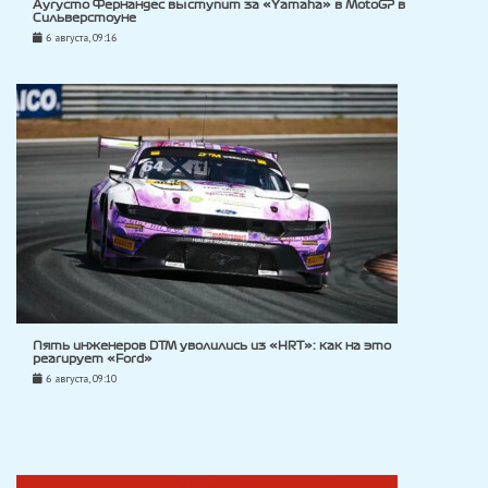
Аугусто Фернандес выступит за «Yamaha» в MotoGP в
Сильверстоуне
6 августа, 09:16
Пять инженеров DTM уволились из «HRT»: как на это
реагирует «Ford»
6 августа, 09:10