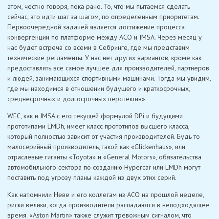
этом, честно говоря, пока рано. То, что мы пытаемся сделать
сейчас, это идти шаг за шагом, по определенным приоритетам.
Первоочередной задачей является достижение процесса
конвергенции по платформе между ACO и IMSA. Через месяц у
нас будет встреча со всеми в Себринге, где мы представим
технические регламенты. У нас нет других вариантов, кроме как
предоставлять все самое лучшее для производителей, партнеров
и людей, занимающихся спортивными машинами. Тогда мы увидим,
где мы находимся в отношении будущего и краткосрочных,
среднесрочных и долгосрочных перспектив».
WEC, как и IMSA с его текущей формулой DPi и будущими
прототипами LMDh, имеет класс прототипов высшего класса,
который полностью зависит от участия производителей. Будь то
малосерийный производитель, такой как «Glickenhaus», или
отраслевые гиганты «Toyota» и «General Motors», обязательства
автомобильного сектора по созданию Hypercar или LMDh могут
поставить под угрозу планы каждой из двух этих серий.
Как напомнили Неве и его коллегам из ACO на прошлой неделе,
риски велики, когда производители распадаются в неподходящее
время. «Aston Martin» также служит тревожным сигналом, что