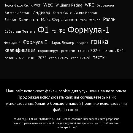
WEC
WRC
Williams Racing
Барселона
Toyota Gazoo Racing WRT
Индикар
Валттери Боттас
Ландо Норрис
Карлос Сайнс
Ралли
Льюис Хэмилтон
Макс Ферстаппен
Марк Маркес
Ф1
Формула-1
ФЕ
Себастьян Феттель
Ф2
гонка
Формула Е
Шарль Леклер
авария
Формула-2
квалификация
сезон-2020
сезон-2021
коронавирус
регламент
тесты
сезон-2024
сезон-2022
сезон-2025
сезон-2026
Наш сайт использует файлы cookie для улучшения вашего опыта.
Продолжая использовать сайт, вы соглашаетесь на их
использование. Узнайте больше в нашей
Политике использования
файлов cookie
.
© 2017 QUEEN-OF-MOTORSPORT.COM. Использование материалов сайта разрешено
только с размещением активной индексируемой гиперссылки на https://queen-of-
motorsport.com/