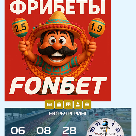
НЮРБУРГРИНГ
0
6
0
8
2
8