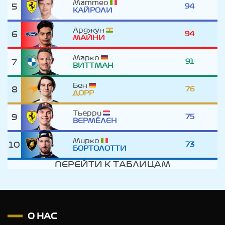
Маттео
5
94
КАЙРОЛИ
Арджун
6
94
МАЙНИ
Марко
7
91
ВИТТМАН
Бен
8
76
ДОРР
Тьерри
9
75
ВЕРМЁЛЕН
Мирко
10
73
БОРТОЛОТТИ
ПЕРЕЙТИ К ТАБЛИЦАМ
О НАС