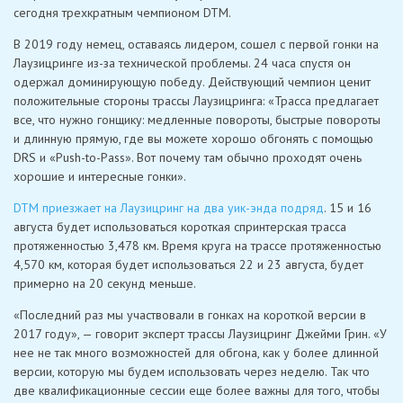
сегодня трехкратным чемпионом DTM.
В 2019 году немец, оставаясь лидером, сошел с первой гонки на
Лаузицринге из-за технической проблемы. 24 часа спустя он
одержал доминирующую победу. Действующий чемпион ценит
положительные стороны трассы Лаузицринга: «Трасса предлагает
все, что нужно гонщику: медленные повороты, быстрые повороты
и длинную прямую, где вы можете хорошо обгонять с помощью
DRS и «Push-to-Pass». Вот почему там обычно проходят очень
хорошие и интересные гонки».
DTM приезжает на Лаузицринг на два уик-энда подряд
. 15 и 16
августа будет использоваться короткая спринтерская трасса
протяженностью 3,478 км. Время круга на трассе протяженностью
4,570 км, которая будет использоваться 22 и 23 августа, будет
примерно на 20 секунд меньше.
«Последний раз мы участвовали в гонках на короткой версии в
2017 году», — говорит эксперт трассы Лаузицринг Джейми Грин. «У
нее не так много возможностей для обгона, как у более длинной
версии, которую мы будем использовать через неделю. Так что
две квалификационные сессии еще более важны для того, чтобы