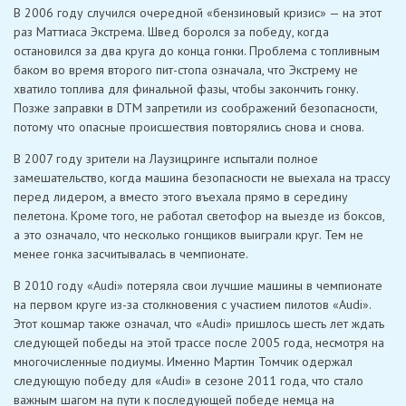
В 2006 году случился очередной «бензиновый кризис» — на этот
раз Маттиаса Экстрема. Швед боролся за победу, когда
остановился за два круга до конца гонки. Проблема с топливным
баком во время второго пит-стопа означала, что Экстрему не
хватило топлива для финальной фазы, чтобы закончить гонку.
Позже заправки в DTM запретили из соображений безопасности,
потому что опасные происшествия повторялись снова и снова.
В 2007 году зрители на Лаузицринге испытали полное
замешательство, когда машина безопасности не выехала на трассу
перед лидером, а вместо этого въехала прямо в середину
пелетона. Кроме того, не работал светофор на выезде из боксов,
а это означало, что несколько гонщиков выиграли круг. Тем не
менее гонка засчитывалась в чемпионате.
В 2010 году «Audi» потеряла свои лучшие машины в чемпионате
на первом круге из-за столкновения с участием пилотов «Audi».
Этот кошмар также означал, что «Audi» пришлось шесть лет ждать
следующей победы на этой трассе после 2005 года, несмотря на
многочисленные подиумы. Именно Мартин Томчик одержал
следующую победу для «Audi» в сезоне 2011 года, что стало
важным шагом на пути к последующей победе немца на