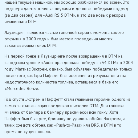
нашей текущей машиной, мы хорошо разбираемся во всем». Это
подтверждается девятью поулами и девятью победами подряд
(за два сезона) для «Audi RS 5 DTM», и это два новых рекорда
чемпионата DTM.
Лаузицринг является частью гоночной серии с момента своего
открытия в 2000 году и был местом проведения многих
захватывающих гонок DTM.
На первой гонке в Лаузицринге после возвращения в DTM на
заводском уровне «Audi» праздновала победу с «A4 DTM» в 2004
году. Маттиас Экстрем, однако, был объявлен победителем только
после того, как Гэри Паффет был исключен из результатов из-за
недостаточного количества топлива, оставшееся в баке его
«Mercedes-Benz».
Год спустя Экстрем и Паффетт стали главными героями одного из
самых захватывающих поединков в истории DTM. Два гонщика
мчались от бампера к бамперу практически всю гонку. Хотя
Паффет был быстрее, британцу не удалось обойти Экстрема, а
таких средств обгона, как «Push-to-Pass» или DRS, в DTM в то
время не существовало.