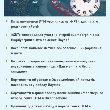
ДНИ
ЧАС
МИН
Пять инженеров DTM уволились из «HRT»: как на это
реагирует «Ford»
«GRT» подтвердила участие второй «Lamborghini» на
Нюрбургринге: кто заменит Пауля?
RaceRoom: большое летнее обновление — информация
и дата
Виттман похудел на пять килограммов и получает
внутривенные капельницы: «Для меня это было
слишком»
Бортолотти об успехе в Ошерслебене: «Я хотел бы
посвятить эту победу Паулю»
Бортолотти вырвал победу после ошибки «Manthey» во
второй гонке DTM в Ошерслебене
Прайнинг одержал победу в первой гонке DTM в