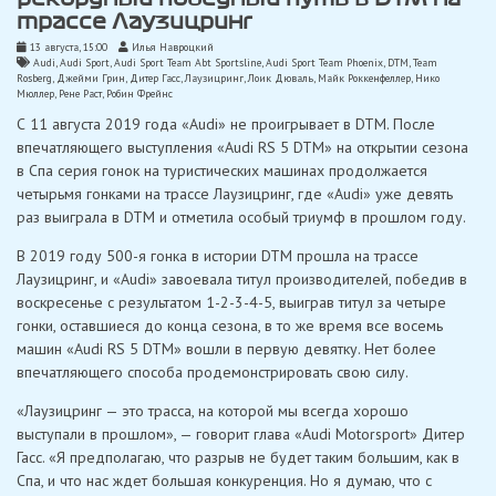
трассе Лаузицринг
13 августа, 15:00
Илья Навроцкий
Audi
,
Audi Sport
,
Audi Sport Team Abt Sportsline
,
Audi Sport Team Phoenix
,
DTM
,
Team
Rosberg
,
Джейми Грин
,
Дитер Гасс
,
Лаузицринг
,
Лоик Дюваль
,
Майк Роккенфеллер
,
Нико
Мюллер
,
Рене Раст
,
Робин Фрейнс
С 11 августа 2019 года «Audi» не проигрывает в DTM. После
впечатляющего выступления «Audi RS 5 DTM» на открытии сезона
в Спа серия гонок на туристических машинах продолжается
четырьмя гонками на трассе Лаузицринг, где «Audi» уже девять
раз выиграла в DTM и отметила особый триумф в прошлом году.
В 2019 году 500-я гонка в истории DTM прошла на трассе
Лаузицринг, и «Audi» завоевала титул производителей, победив в
воскресенье с результатом 1-2-3-4-5, выиграв титул за четыре
гонки, оставшиеся до конца сезона, в то же время все восемь
машин «Audi RS 5 DTM» вошли в первую девятку. Нет более
впечатляющего способа продемонстрировать свою силу.
«Лаузицринг — это трасса, на которой мы всегда хорошо
выступали в прошлом», — говорит глава «Audi Motorsport» Дитер
Гасс. «Я предполагаю, что разрыв не будет таким большим, как в
Спа, и что нас ждет большая конкуренция. Но я думаю, что с