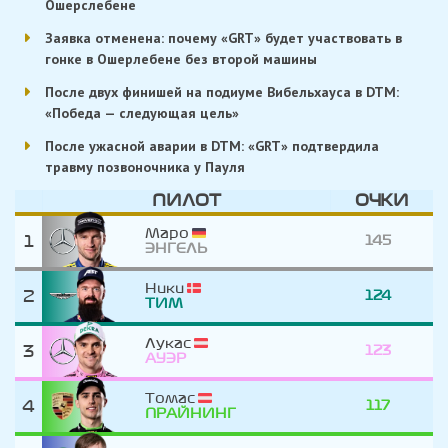
Ошерслебене
Заявка отменена: почему «GRT» будет участвовать в
гонке в Ошерлебене без второй машины
После двух финишей на подиуме Вибельхауса в DTM:
«Победа — следующая цель»
После ужасной аварии в DTM: «GRT» подтвердила
травму позвоночника у Пауля
ПИЛОТ
ОЧКИ
Маро
1
145
ЭНГЕЛЬ
Ники
2
124
ТИМ
Лукас
3
123
АУЭР
Томас
4
117
ПРАЙНИНГ