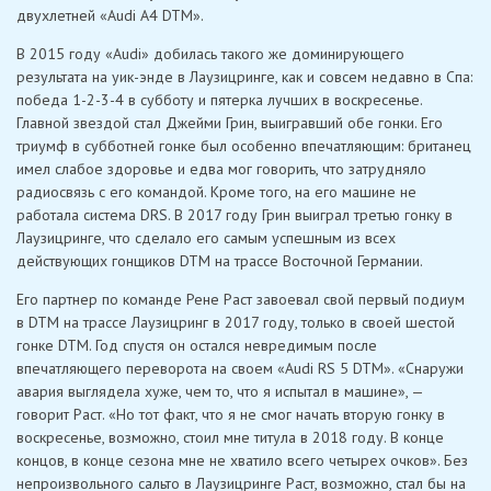
двухлетней «Audi A4 DTM».
В 2015 году «Audi» добилась такого же доминирующего
результата на уик-энде в Лаузицринге, как и совсем недавно в Спа:
победа 1-2-3-4 в субботу и пятерка лучших в воскресенье.
Главной звездой стал Джейми Грин, выигравший обе гонки. Его
триумф в субботней гонке был особенно впечатляющим: британец
имел слабое здоровье и едва мог говорить, что затрудняло
радиосвязь с его командой. Кроме того, на его машине не
работала система DRS. В 2017 году Грин выиграл третью гонку в
Лаузицринге, что сделало его самым успешным из всех
действующих гонщиков DTM на трассе Восточной Германии.
Его партнер по команде Рене Раст завоевал свой первый подиум
в DTM на трассе Лаузицринг в 2017 году, только в своей шестой
гонке DTM. Год спустя он остался невредимым после
впечатляющего переворота на своем «Audi RS 5 DTM». «Снаружи
авария выглядела хуже, чем то, что я испытал в машине», —
говорит Раст. «Но тот факт, что я не смог начать вторую гонку в
воскресенье, возможно, стоил мне титула в 2018 году. В конце
концов, в конце сезона мне не хватило всего четырех очков». Без
непроизвольного сальто в Лаузицринге Раст, возможно, стал бы на