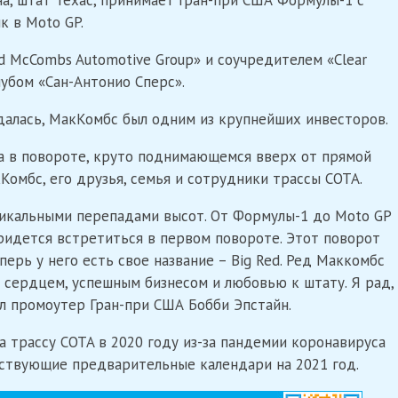
на, штат Техас, принимает Гран-при США Формулы-1 с
к в Moto GP.
d McCombs Automotive Group» и соучредителем «Clear
лубом «Сан-Антонио Сперс».
ждалась, МакКомбс был одним из крупнейших инвесторов.
а в повороте, круто поднимающемся вверх от прямой
Комбс, его друзья, семья и сотрудники трассы COTA.
никальными перепадами высот. От Формулы-1 до Moto GP
придется встретиться в первом повороте. Этот поворот
перь у него есть свое название – Big Red. Ред Маккомбс
м сердцем, успешным бизнесом и любовью к штату. Я рад,
ал промоутер Гран-при США Бобби Эпстайн.
а трассу COTA в 2020 году из-за пандемии коронавируса
тствующие предварительные календари на 2021 год.