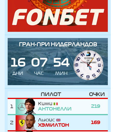
ГРАН-ПРИ НИДЕРЛАНДОВ
1
6
0
7
5
4
ДНИ
ЧАС
МИН
ПИЛОТ
ОЧКИ
Кими
1
219
АНТОНЕЛЛИ
Льюис
2
169
ХЭМИЛТОН