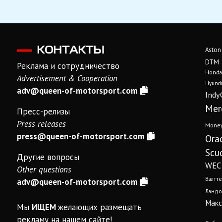
КОНТАКТЫ
Aston
DTM
Реклама и сотрудничество
Honda
Advertisement & Cooperation
Hyunda
adv@queen-of-motorsport.com
Indy
Mer
Пресс-релизы
Press releases
Mone
press@queen-of-motorsport.com
Ora
Scud
Другие вопросы
WEC
Other questions
Валтте
adv@queen-of-motorsport.com
Ландо
Макс
Мы
ИЩЕМ
желающих размещать
рекламу на нашем сайте!