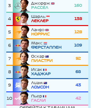
Джордж
3
160
РАССЕЛ
Шарль
4
138
ЛЕКЛЕР
Ландо
5
128
НОРРИС
Макс
6
109
ФЕРСТАППЕН
Оскар
7
92
ПИАСТРИ
Исак
8
68
ХАДЖАР
Лиам
9
43
ЛОУСОН
Пьер
10
42
ГАСЛИ
ПЕРЕЙТИ К ТАБЛИЦАМ