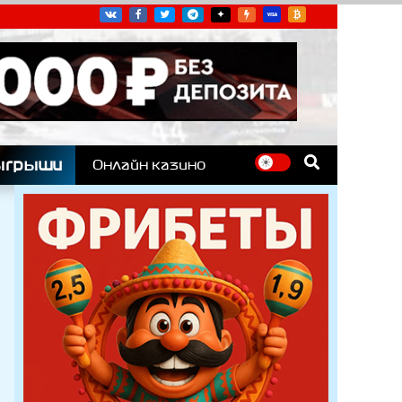
угих гоночных серий
ыгрыши
Онлайн казино