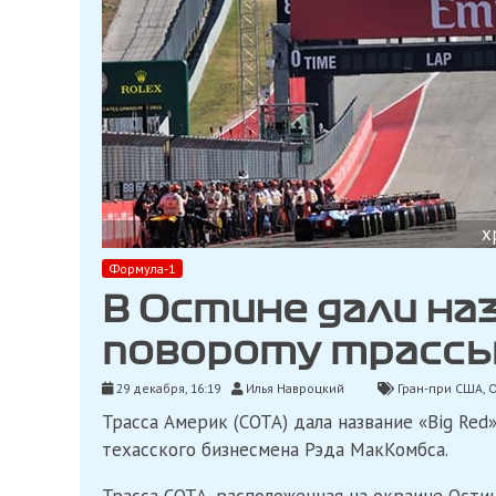
x
Формула-1
В Остине дали на
повороту трасс
29 декабря, 16:19
Илья Навроцкий
Гран-при США
,
О
Трасса Америк (СОТА) дала название «Big Re
техасского бизнесмена Рэда МакКомбса.