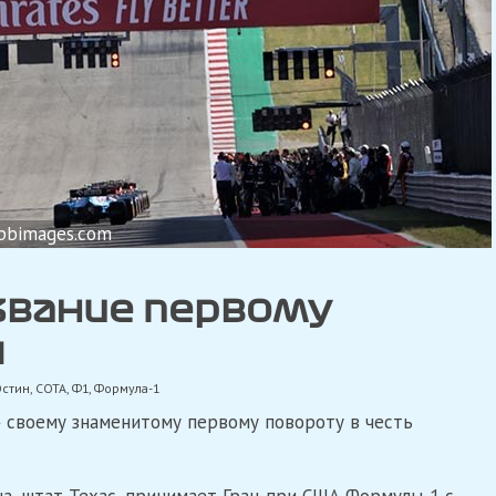
pbimages.com
звание первому
ы
стин
,
СОТА
,
Ф1
,
Формула-1
d» своему знаменитому первому повороту в честь