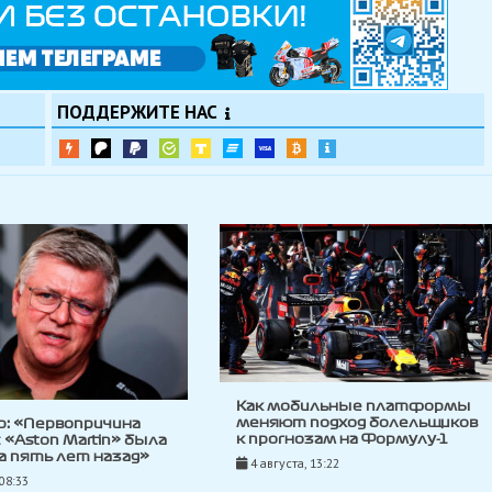
ПОДДЕРЖИТЕ НАС
Как мобильные платформы
меняют подход болельщиков
р: «Первопричина
к прогнозам на Формулу-1
с «Aston Martin» была
 пять лет назад»
4 августа, 13:22
 08:33