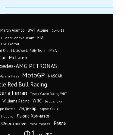
BWT Alpine
 Martin Aramco
Covid-19
FIA
Ducati Lenovo Team
 HRC Castrol
IMSA
i Shell Mobis World Rally Team
Car
McLaren
cedes-AMG PETRONAS
MotoGP
yGram Haas
NASCAR
cle Red Bull Racing
eria Ferrari
Toyota Gazoo Racing WRT
WRC
Williams Racing
Барселона
Индикар
ри Боттас
Карлос Сайнс
Льюис Хэмилтон
 Норрис
Ралли
 Ферстаппен
Марк Маркес
Ф1