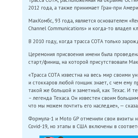
Трасса COTA, расположенная на окраине Ости
2012 года, а также принимает Гран-при Амери
МакКомбс, 93 года, является основателем «Re
Channel Communications» и когда-то владел к
В 2010 году, когда трасса COTA только заро
Церемония присвоения имени была проведен
старт/финиш, на которой присутствовали Мак
«Трасса COTA известна на весь мир своими у
и стоккаров любой гонщик знает, с чем ему 
такой же большой и заметный, как Техас. И те
– легенда Техаса. Он известен своим больши
что мы можем почтить его наследие», — сказ
Формула-1 и Moto GP отменили свои визиты н
Covid-19, но этапы в США включены в соотве