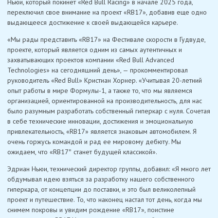
Ньюи, который покинет «Red Bull Racing» в начале 2025 года,
переключил свое внимание на проект «RB17», добавив еще одно
выдающееся достижение к своей выдающейся карьере.
«Мы рады представить «RB17» на Фестивале скорости в Гудвуде,
проекте, который является одним из самых аутентичных и
захватывающих проектов компании «Red Bull Advanced
Technologies» на сегодняшний день», — прокомментировал
руководитель «Red Bull» Кристиан Хорнер. «Учитывая 20-летний
опыт работы в мире Формулы-1, а также то, что мы являемся
организацией, ориентированной на производительность, для нас
было разумным разработать собственный гиперкар с нуля. Сочетая
в себе технические инновации, достижения и эмоциональную
привлекательность, «RB17» является знаковым автомобилем. Я
очень горжусь командой и рад ее мировому дебюту. Мы
ожидаем, что «RB17″ станет будущей классикой».
Эдриан Ньюи, технический директор группы, добавил: «Я много лет
обдумывал идею взяться за разработку нашего собственного
гиперкара, от концепции до поставки, и это был великолепный
проект и путешествие. То, что наконец настал тот день, когда мы
снимем покровы и увидим рождение «RB17», поистине