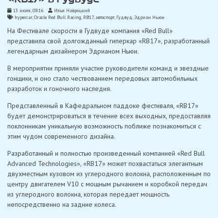
13 июля, 08:16
Илья Навроцкий
hypercar
,
Oracle Red Bull Racing
,
RB17
,
автоспорт
,
Гудвуд
,
Эдриан Ньюи
На Фестивале скорости в Гудвуде компания «Red Bull»
представила свой долгожданный гиперкар «RB17», разработанный
легендарным дизайнером Эдрианом Ньюи.
В мероприятии приняли участие руководители команд и звездные
гонщики, и оно стало чествованием передовых автомобильных
разработок и гоночного наследия.
Представленный в Кафедральном паддоке фестиваля, «RB17»
будет демонстрироваться в течение всех выходных, предоставляя
поклонникам уникальную возможность поближе познакомиться с
этим чудом современного дизайна.
Разработанный и полностью произведенный компанией «Red Bull
Advanced Technologies», «RB17» может похвастаться элегантным
двухместным кузовом из углеродного волокна, расположенным по
центру двигателем V10 с мощным рычанием и коробкой передач
из углеродного волокна, которая передает мощность
непосредственно на задние колеса.