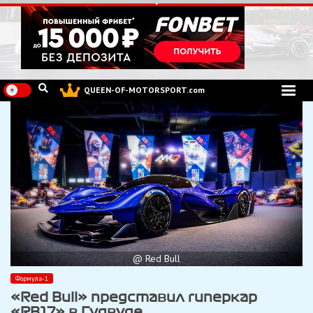
Перейти
к
содержимому
QUEEN-OF-MOTORSPORT.com
@ Red Bull
Формула-1
«Red Bull» представил гиперкар
«RB17» в Гудвуде