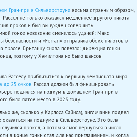
ем Гран-при в Сильверстоуне
весьма странным образом,
. Рассел не только оказался медленнее другого пилота
учил прокол и был вынужден совершить
умной гонке невезение сменилось удачей: Макс
 безопасности и «Ferrari» отправила обоих пилотов в
на трассе. Британцу снова повезло: дирекция гонки
конца, поэтому у Хэмилтона не было шансов
ила Расселу приблизиться к вершину чемпионата мира
а до 25 очков
. Рассел должен был финишировать
рьере поднялся на подиум в домашнем Гран-при в
ого было пятое место в 2023 году.
лько же, сколько у Карлоса Сайнса), англичанин подвел
 оказаться на подиуме в Сильверстоуне. Это была
 случился прокол, а потом я смог вернуться в число
ти в конце гонки стал для нас приглашением, и когда