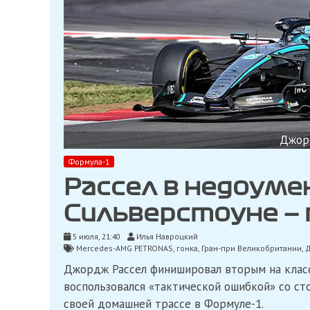
Джорд
Формула-1
Рассел в недоуме
Сильверстоуне — п
5 июля, 21:40
Илья Навроцкий
Mercedes-AMG PETRONAS
,
гонка
,
Гран-при Великобритании
,
Д
Джордж Рассел финишировал вторым на класс
воспользовался «тактической ошибкой» со сто
своей домашней трассе в Формуле-1.