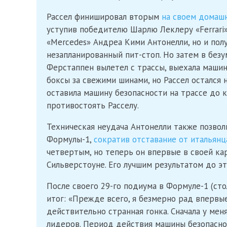
Рассел финишировал вторым
на своем домашн
уступив победителю Шарлю Леклеру «Ferrari»
«Mercedes» Андреа Кими Антонелли, но и пол
незапланированный пит-стоп. Но затем в без
Ферстаппен вылетел с трассы, выехала машины
боксы за свежими шинами, но Рассел остался 
оставила машину безопасности на трассе до 
противостоять Расселу.
Техническая неудача Антонелли также позвол
Формулы-1,
сократив отставание от итальянц
четвертым, но теперь он впервые в своей ка
Сильверстоуне. Его лучшим результатом до эт
После своего 29-го подиума в Формуле-1 (сто
итог: «Прежде всего, я безмерно рад впервые
действительно странная гонка. Сначала у меня
лидеров. Период действия машины безопаснос