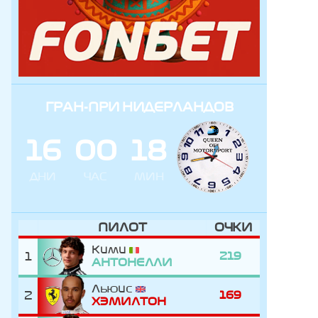
ГРАН-ПРИ НИДЕРЛАНДОВ
1
6
0
0
1
8
ДНИ
ЧАС
МИН
ПИЛОТ
ОЧКИ
Кими
1
219
АНТОНЕЛЛИ
Льюис
2
169
ХЭМИЛТОН