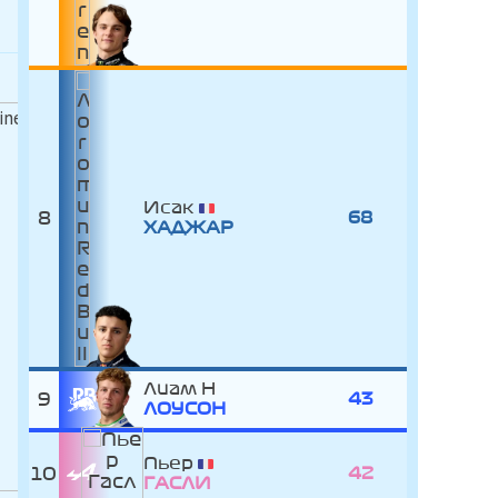
Исак
8
68
ХАДЖАР
Лиам
9
43
ЛОУСОН
Пьер
10
42
ГАСЛИ