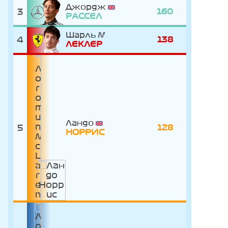
Джордж
3
160
РАССЕЛ
Шарль
4
138
ЛЕКЛЕР
Ландо
5
128
НОРРИС