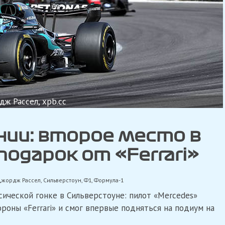
ж Рассел, xpb.cc
нии: второе место в
одарок от «Ferrari»
жордж Рассел
,
Сильверстоун
,
Ф1
,
Формула-1
ической гонке в Сильверстоуне: пилот «Mercedes»
роны «Ferrari» и смог впервые подняться на подиум на