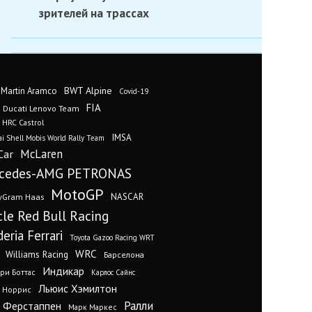
зрителей на трассах
BWT Alpine
 Martin Aramco
Covid-19
FIA
Ducati Lenovo Team
 HRC Castrol
IMSA
i Shell Mobis World Rally Team
Car
McLaren
cedes-AMG PETRONAS
MotoGP
yGram Haas
NASCAR
cle Red Bull Racing
eria Ferrari
Toyota Gazoo Racing WRT
WRC
Williams Racing
Барселона
Индикар
ри Боттас
Карлос Сайнс
Льюис Хэмилтон
 Норрис
Ралли
 Ферстаппен
Марк Маркес