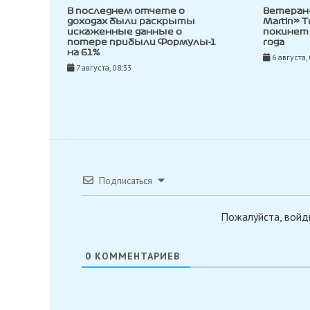
В последнем отчете о
Ветеран
доходах были раскрыты
Martin» 
искаженные данные о
покинет 
потере прибыли Формулы-1
года
на 61%
6 августа,
7 августа, 08:33
Подписаться
Пожалуйста, войд
0
КОММЕНТАРИЕВ