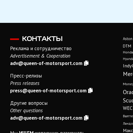
КОНТАКТЫ
Aston
DTM
Реклама и сотрудничество
Honda
Advertisement & Cooperation
Hyunda
adv@queen-of-motorsport.com
Indy
Mer
Пресс-релизы
Press releases
Mone
press@queen-of-motorsport.com
Ora
Scud
Другие вопросы
WEC
Other questions
Валтте
adv@queen-of-motorsport.com
Ландо
Макс
Мы
ИЩЕМ
желающих размещать