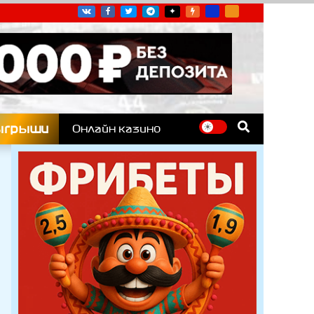
угих гоночных серий
ыгрыши
Онлайн казино