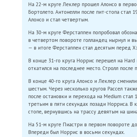
На 22-м круге Леклер прошел Алонсо в первом
Бортолето. Антонелли после пит-стопа стал 1
Алонсо и стал четвертым.
На 30-м круге Ферстаппен попробовал обозна
в четвертом повороте голландец нырнул и в
— в итоге Ферстаппен стал десятым перед Х
В конце 31-го круга Норрис перешел на Hard 
откатился на последнее место. Стролл после п
В конце 40-го круга Алонсо и Леклер сменили
шестым. Через несколько кругов Рассел такж
после остановки и перехода на Medium стал 1
третьим в пяти секундах позади Норриса. В 
стопе, вернувшись на трассу девятым на шина
На 51-м круге Пиастри в первом повороте до
Впереди был Норрис в восьми секундах.