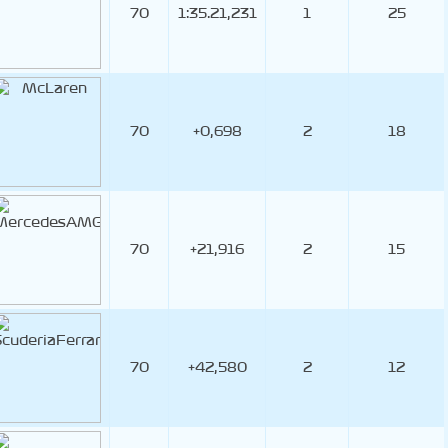
70
1:35.21,231
1
25
70
+0,698
2
18
70
+21,916
2
15
70
+42,580
2
12