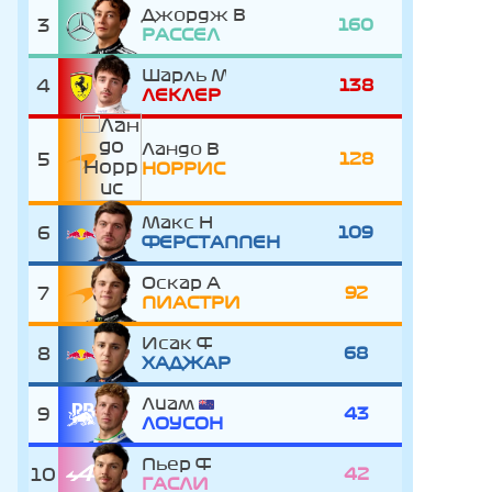
Джордж
3
160
РАССЕЛ
Шарль
4
138
ЛЕКЛЕР
Ландо
5
128
НОРРИС
Макс
6
109
ФЕРСТАППЕН
Оскар
7
92
ПИАСТРИ
Исак
8
68
ХАДЖАР
Лиам
9
43
ЛОУСОН
Пьер
10
42
ГАСЛИ