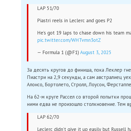
LAP 51/70
Piastri reels in Leclerc and goes P2
He’s got 19 laps to chase down his team ma
pic.twitter.com/WHTvmn3otZ
— Formula 1 (@F1)
August 3, 2025
За десять кругов до финиша, пока Леклер гне
Пиастри на 2,9 секунды, а сам австралиец уех
Алонсо, Бортолето, Стролл, Лоусон, Ферстапп
На 62-м круге Рассел со второй попытки про
ними едва не произошло столкновение. Тем 
LAP 62/70
Leclerc didn’t give it up easily but Russell