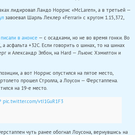
вках лидировал Ландо Норрис «McLaren», а в третьей —
ул
завоевал Шарль Леклер «Ferrari» с кругом 1.15,372,
 писали в анонсе
— с осадками, но не во время гонки. Во
 а асфальта +32С. Если говорить о шинах, то на шинах
ерг и Александр Элбон, на Hard — Льюис Хэмилтон и
озиции, а вот Норрис опустился на пятое место,
ортолето прошел Стролла, а Лоусон — Ферстаппена.
тился на 19-е место.
P
pic.twitter.com/vtI1GuR1F3
Ферстаппен чуть ранее обогнал Лоусона, вернувшись на