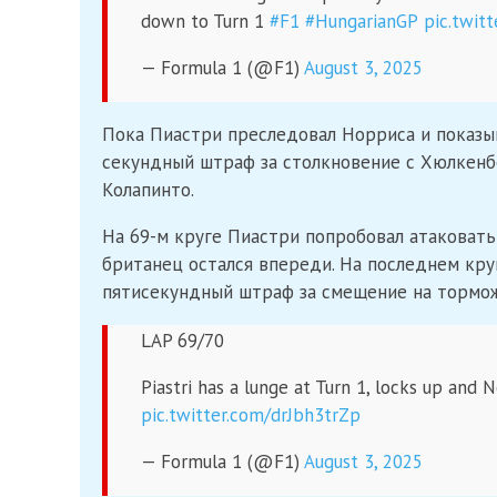
down to Turn 1
#F1
#HungarianGP
pic.twi
— Formula 1 (@F1)
August 3, 2025
Пока Пиастри преследовал Норриса и показыва
секундный штраф за столкновение с Хюлкенбе
Колапинто.
На 69-м круге Пиастри попробовал атаковать
британец остался впереди. На последнем кру
пятисекундный штраф за смещение на тормож
LAP 69/70
Piastri has a lunge at Turn 1, locks up and 
pic.twitter.com/drJbh3trZp
— Formula 1 (@F1)
August 3, 2025