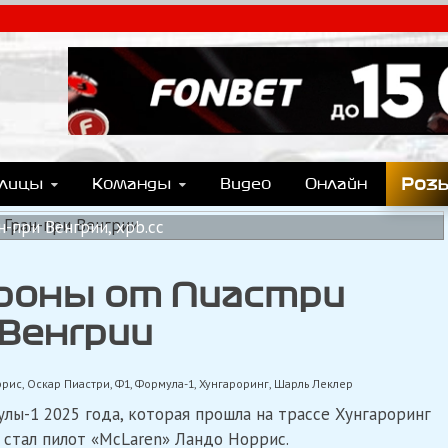
T.COM
y), Формулы Е, Moto GP, DTM, IndyCar, NASCAR, WRC (Dakar, WRX), WEC, IMSA и др
Роз
блицы
Команды
Видео
Онлайн
н-при Венгрии, xpb.cc
ороны от Пиастри
 Венгрии
ррис
,
Оскар Пиастри
,
Ф1
,
Формула-1
,
Хунгароринг
,
Шарль Леклер
лы-1 2025 года, которая прошла на трассе Хунгароринг
 стал пилот «McLaren» Ландо Норрис.