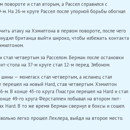
 повороте и стал вторым, а Рассел справился с
9-м. На 26-м круге Рассел после упорной борьбы обогнал
чить атаку на Хэмилтона в первом повороте, после чего
ынудил британца выйти широко, чтобы избежать контакта
эмилтоном.
и стал четвертым за Расселом. Берман после остановки
ит-стопа на 37-м круге стал 12-м перед Элбоном.
 шины — монегаск стал четвертым, а испанец стал
е перешел на новый Hard, став четвертым. Хэмилтон
6-м. В конце 45-го круга Пиастри перешел на Hard и стал
конце 49-го круга Ферстаппен побывал на втором пит-
х Hard. В то же время Берман свернул в боксы и сошел.
вольно легко прошел Леклера, выйдя на второе место.