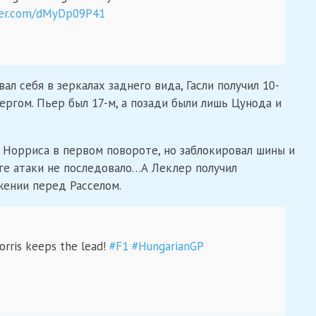
tter.com/dMyDp09P41
л себя в зеркалах заднего вида, Гасли получил 10-
ргом. Пьер был 17-м, а позади были лишь Цунода и
 Норриса в первом повороте, но заблокировал шины и
ге атаки не последовало…А Леклер получил
ении перед Расселом.
Norris keeps the lead!
#F1
#HungarianGP