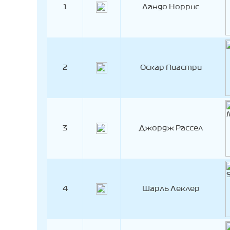
1
Ландо Норрис
2
Оскар Пиастри
3
Джордж Рассел
4
Шарль Леклер