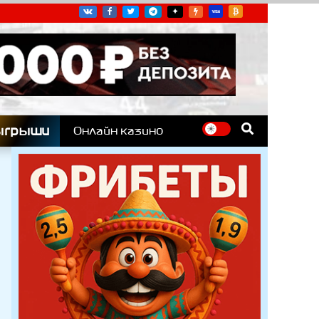
угих гоночных серий
ыгрыши
Онлайн казино