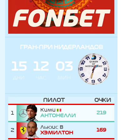
ГРАН-ПРИ НИДЕРЛАНДОВ
1
5
1
2
0
3
ДНИ
ЧАС
МИН
ПИЛОТ
ОЧКИ
Кими
1
219
АНТОНЕЛЛИ
Льюис
2
169
ХЭМИЛТОН