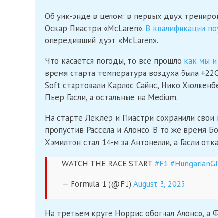
Об уик-энде в целом: в первых двух трениро
Оскар Пиастри «McLaren».
В квалификации по
опередивший дуэт «McLaren».
Что касается погоды, то все прошло
как мы и
время старта температура воздуха была +22С,
Soft стартовали Карлос Сайнс, Нико Хюлкенб
Пьер Гасли, а остальные на Medium.
На старте Леклер и Пиастри сохранили свои п
пропустив Рассела и Алонсо. В то же время Б
Хэмилтон стал 14-м за Антонелли, а Гасли отка
WATCH THE RACE START
#F1
#HungarianG
— Formula 1 (@F1)
August 3, 2025
На третьем круге Норрис обогнал Алонсо, а 