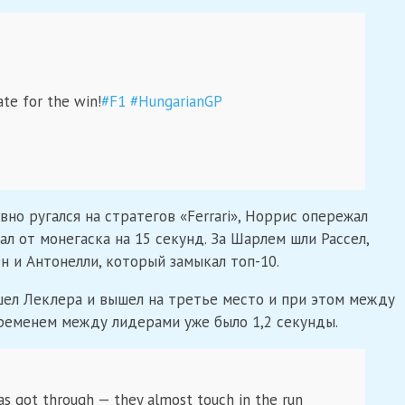
te for the win!
#F1
#HungarianGP
вно ругался на стратегов «Ferrari», Норрис опережал
ал от монегаска на 15 секунд. За Шарлем шли Рассел,
ен и Антонелли, который замыкал топ-10.
шел Леклера и вышел на третье место и при этом между
временем между лидерами уже было 1,2 секунды.
 has got through — they almost touch in the run