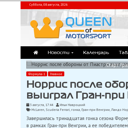
Перейти
Суббота, 08 августа, 2026
к
содержимому
QUEEN-OF-MOTORSPOR
Аналитика, статистика, трансляции Формулы-1 (Ф2/Ф3/F1 Academ
Новости
Календарь
Та
Старт Гра
Формула-1
Главное
Норрис после об
выиграл Гран-при
3 августа, 17:44
Илья Навроцкий
McLaren
,
Scuderia Ferrari
,
гонка
,
Гран-при Венгрии
,
Ландо Но
Завершилась тринадцатая гонка сезона Форму
в рамках Гран-при Венгрии, а ее победителем