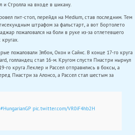
 и Стролла на входе в шикану.
овел пит-стоп, перейдя на Medium, став последним. Тем
исекундным штрафом за фальстарт, а вот Бортолето
аджар пожаловался на боли в руке из-за отлетевшего
 кругах.
рые пожаловали Элбон, Окон и Сайнс. В конце 17-го круга
rd, голландец стал 16-м. Кругом спустя Пиастри нырнул
19-го круга Леклер и Рассел отправились в боксы, а
еред Пиастри за Алонсо, а Рассел стал шестым за
#HungarianGP
pic.twitter.com/VR0iF4hb2H