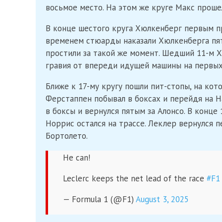
восьмое место. На этом же круге Макс прошел
В конце шестого круга Хюлкенберг первым пр
временем стюарды наказали Хюлкенберга пят
простили за такой же момент. Шедший 11-м Х
гравия от впереди идущей машины на первых
Ближе к 17-му кругу пошли пит-стопы, на кото
Ферстаппен побывал в боксах и перейдя на Ha
в боксы и вернулся пятым за Алонсо. В конце 
Норрис остался на трассе. Леклер вернулся п
Бортолето.
He can!
Leclerc keeps the net lead of the race
#F1
— Formula 1 (@F1)
August 3, 2025