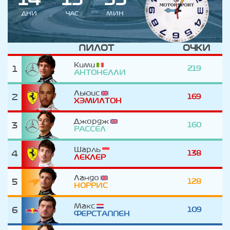
ДНИ
ЧАС
МИН
ПИЛОТ
ОЧКИ
Кими
1
219
АНТОНЕЛЛИ
Льюис
2
169
ХЭМИЛТОН
Джордж
3
160
РАССЕЛ
Шарль
4
138
ЛЕКЛЕР
Ландо
5
128
НОРРИС
Макс
6
109
ФЕРСТАППЕН