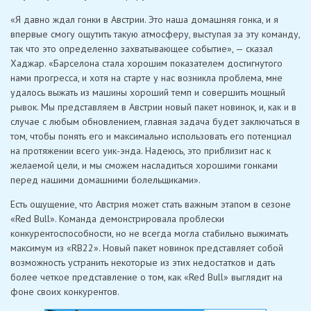
«Я давно ждал гонки в Австрии. Это наша домашняя гонка, и я
впервые смогу ощутить такую ​​атмосферу, выступая за эту команду,
так что это определенно захватывающее событие», — сказал
Хаджар. «Барселона стала хорошим показателем достигнутого
нами прогресса, и хотя на старте у нас возникла проблема, мне
удалось выжать из машины хороший темп и совершить мощный
рывок. Мы представляем в Австрии новый пакет новинок, и, как и в
случае с любым обновлением, главная задача будет заключаться в
том, чтобы понять его и максимально использовать его потенциал
на протяжении всего уик-энда. Надеюсь, это приблизит нас к
желаемой цели, и мы сможем насладиться хорошими гонками
перед нашими домашними болельщиками».
Есть ощущение, что Австрия может стать важным этапом в сезоне
«Red Bull». Команда демонстрировала проблески
конкурентоспособности, но не всегда могла стабильно выжимать
максимум из «RB22». Новый пакет новинок представляет собой
возможность устранить некоторые из этих недостатков и дать
более четкое представление о том, как «Red Bull» выглядит на
фоне своих конкурентов.