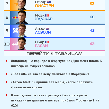
Оскар
7
92
ПИАСТРИ
Исак
8
68
ХАДЖАР
Лиам
9
43
ЛОУСОН
Пьер
10
42
ГАСЛИ
ПЕРЕЙТИ К ТАБЛИЦАМ
Линдблад — о карьере в Формуле-1: «Для меня плана Б
никогда не существовало!»
«Red Bull» нашла замену Ламбьязе в Формуле-1
«Aston Martin» принимает меры, чтобы пережить
финансовый кризис
В последнем отчете о доходах были раскрыты
искаженные данные о потере прибыли Формулы-1 на
61%