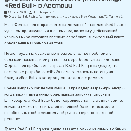
«Red Bull» в Австрии
25 июня, 09:55
Илья Навроцкий
Oracle Red Bull Racing
,
Гран-при Австрии
,
Исак Хаджар
,
Макс Ферстаппен
,
Ф1
,
Формула-1
Макс Ферстаппен отправляется на домашний этап для «Red Bull» с
чувством предвкушения и оптимизма, поскольку действующий
чемпион мира готовится впервые опробовать значительный пакет
обновлений на Гран-при Австрии.
После неудачных выходных в Барселоне, где проблемы с
балансом помешали ему в полной мере бороться за лидерство,
Ферстаппен прибывает на трассу Red Bull Ring в надежде, что
последние разработки «RB22» помогут раскрыть потенциал
болида «Red Bull», к которому он так долго стремился.
Время выбрано как нельзя лучше. В преддверии Гран-при Австрии,
когда тысячи преданных болельщиков заполнят трибуны в
Шпильберге, а «Red Bull» будет соревноваться на родной земле,
команда сможет оценить свой новейший болид и, возможно,
возобновить свой стремительный рывок вверх по стартовой
решетке.
Трасса Red Bull Ring уже давно является одним из самых любимых