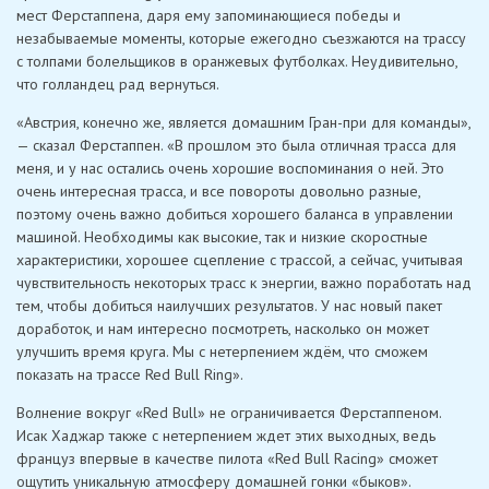
мест Ферстаппена, даря ему запоминающиеся победы и
незабываемые моменты, которые ежегодно съезжаются на трассу
с толпами болельщиков в оранжевых футболках. Неудивительно,
что голландец рад вернуться.
«Австрия, конечно же, является домашним Гран-при для команды»,
— сказал Ферстаппен. «В прошлом это была отличная трасса для
меня, и у нас остались очень хорошие воспоминания о ней. Это
очень интересная трасса, и все повороты довольно разные,
поэтому очень важно добиться хорошего баланса в управлении
машиной. Необходимы как высокие, так и низкие скоростные
характеристики, хорошее сцепление с трассой, а сейчас, учитывая
чувствительность некоторых трасс к энергии, важно поработать над
тем, чтобы добиться наилучших результатов. У нас новый пакет
доработок, и нам интересно посмотреть, насколько он может
улучшить время круга. Мы с нетерпением ждём, что сможем
показать на трассе Red Bull Ring».
Волнение вокруг «Red Bull» не ограничивается Ферстаппеном.
Исак Хаджар также с нетерпением ждет этих выходных, ведь
француз впервые в качестве пилота «Red Bull Racing» сможет
ощутить уникальную атмосферу домашней гонки «быков».