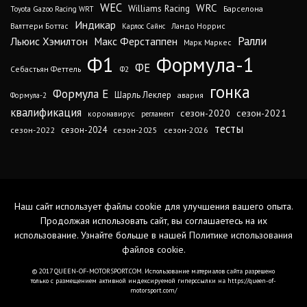
WEC
WRC
Williams Racing
Барселона
Toyota Gazoo Racing WRT
Индикар
Валттери Боттас
Ландо Норрис
Карлос Сайнс
Ралли
Льюис Хэмилтон
Макс Ферстаппен
Марк Маркес
Ф1
Формула-1
ФЕ
Себастьян Феттель
Ф2
гонка
Формула Е
Шарль Леклер
авария
Формула-2
квалификация
сезон-2020
сезон-2021
коронавирус
регламент
тесты
сезон-2024
сезон-2022
сезон-2025
сезон-2026
Наш сайт использует файлы cookie для улучшения вашего опыта.
Продолжая использовать сайт, вы соглашаетесь на их
использование. Узнайте больше в нашей
Политике использования
файлов cookie
.
© 2017 QUEEN-OF-MOTORSPORT.COM. Использование материалов сайта разрешено
только с размещением активной индексируемой гиперссылки на https://queen-of-
motorsport.com/