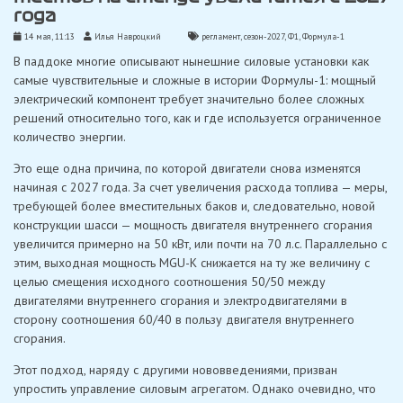
года
14 мая, 11:13
Илья Навроцкий
регламент
,
сезон-2027
,
Ф1
,
Формула-1
В паддоке многие описывают нынешние силовые установки как
самые чувствительные и сложные в истории Формулы-1: мощный
электрический компонент требует значительно более сложных
решений относительно того, как и где используется ограниченное
количество энергии.
Это еще одна причина, по которой двигатели снова изменятся
начиная с 2027 года. За счет увеличения расхода топлива — меры,
требующей более вместительных баков и, следовательно, новой
конструкции шасси — мощность двигателя внутреннего сгорания
увеличится примерно на 50 кВт, или почти на 70 л.с. Параллельно с
этим, выходная мощность MGU-K снижается на ту же величину с
целью смещения исходного соотношения 50/50 между
двигателями внутреннего сгорания и электродвигателями в
сторону соотношения 60/40 в пользу двигателя внутреннего
сгорания.
Этот подход, наряду с другими нововведениями, призван
упростить управление силовым агрегатом. Однако очевидно, что