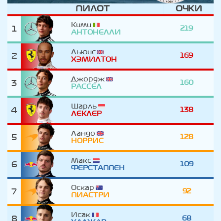
ПИЛОТ
ОЧКИ
Кими
1
219
АНТОНЕЛЛИ
Льюис
2
169
ХЭМИЛТОН
Джордж
3
160
РАССЕЛ
Шарль
4
138
ЛЕКЛЕР
Ландо
5
128
НОРРИС
Макс
6
109
ФЕРСТАППЕН
Оскар
7
92
ПИАСТРИ
Исак
8
68