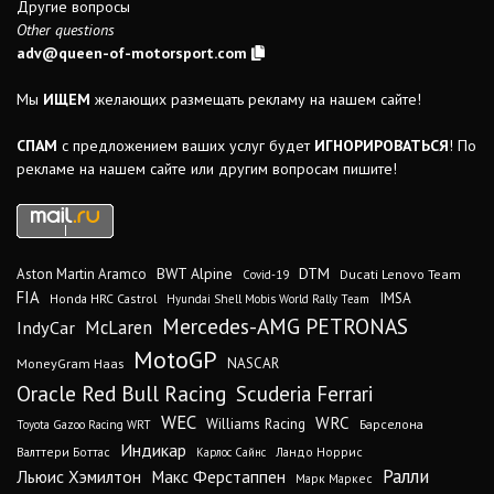
Другие вопросы
Other questions
adv@queen-of-motorsport.com
Мы
ИЩЕМ
желающих размещать рекламу на нашем сайте!
СПАМ
с предложением ваших услуг будет
ИГНОРИРОВАТЬСЯ
! По
рекламе на нашем сайте или другим вопросам пишите!
DTM
BWT Alpine
Aston Martin Aramco
Ducati Lenovo Team
Covid-19
FIA
IMSA
Honda HRC Castrol
Hyundai Shell Mobis World Rally Team
Mercedes-AMG PETRONAS
IndyCar
McLaren
MotoGP
MoneyGram Haas
NASCAR
Oracle Red Bull Racing
Scuderia Ferrari
WEC
WRC
Williams Racing
Барселона
Toyota Gazoo Racing WRT
Индикар
Валттери Боттас
Ландо Норрис
Карлос Сайнс
Ралли
Льюис Хэмилтон
Макс Ферстаппен
Марк Маркес