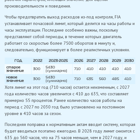
производительности и поведения.
Чтобы предотвратить выход расходов из-под контроля, FIA
устанавливает почасовой лимит, который делится на часы работы и
часы эксплуатации. Последние особенно важны, поскольку
представляют собой периоды, в течение которых двигатель
работает со скоростью более 7500 оборотов в минуту и,
следовательно, функционирует в более реалистичных условиях.
ГОД
2022
2023-2025
2026
2027
2028
2029
2030
старое
5430
300
710
410
410
410
410
значение
(суммарно)
новое
5430
300
710
635
560
485
410
значение
(суммарно)
Хотя лимит на этот год (710 часов) остается неизменным, с 2027
года количество часов увеличится с 410 до 635, что составляет
примерно 55 процентов. Ранее количество часов работы на
период с 2027 по 2030 год было установлено на постоянном
уровне в 410 часов за сезон.
Последняя поправка к нормативным актам вводит систему, которая
будет вводиться поэтапно ежегодно. В 2028 году лимит снизится с
635 до 560 часов, что на 75 часов меньше, чем в 2027 году, и