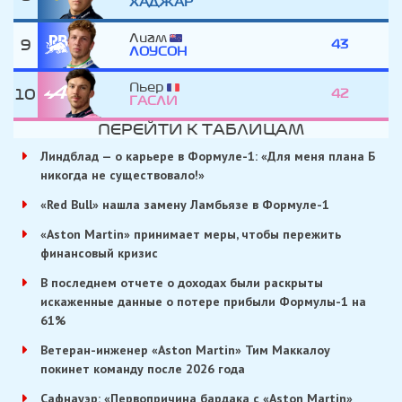
ХАДЖАР
Лиам
9
43
ЛОУСОН
Пьер
10
42
ГАСЛИ
ПЕРЕЙТИ К ТАБЛИЦАМ
Линдблад — о карьере в Формуле-1: «Для меня плана Б
никогда не существовало!»
«Red Bull» нашла замену Ламбьязе в Формуле-1
«Aston Martin» принимает меры, чтобы пережить
финансовый кризис
В последнем отчете о доходах были раскрыты
искаженные данные о потере прибыли Формулы-1 на
61%
Ветеран-инженер «Aston Martin» Тим Маккалоу
покинет команду после 2026 года
Сафнауэр: «Первопричина бардака с «Aston Martin»