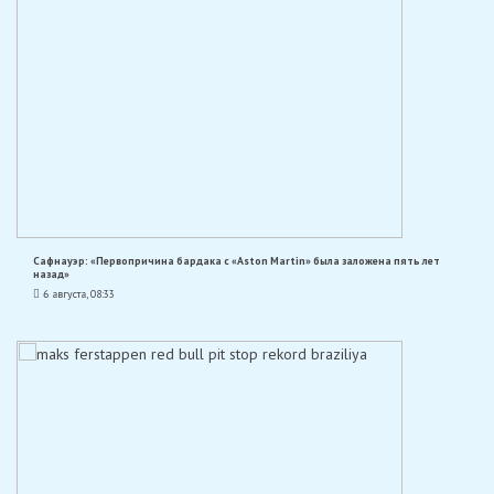
Сафнауэр: «Первопричина бардака с «Aston Martin» была заложена пять лет
назад»
6 августа, 08:33