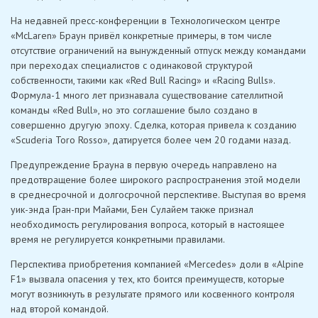
На недавней пресс-конференции в Технологическом центре
«McLaren» Браун привёл конкретные примеры, в том числе
отсутствие ограничений на вынужденный отпуск между командами
при переходах специалистов с одинаковой структурой
собственности, такими как «Red Bull Racing» и «Racing Bulls».
Формула-1 много лет признавала существование сателлитной
команды «Red Bull», но это соглашение было создано в
совершенно другую эпоху. Сделка, которая привела к созданию
«Scuderia Toro Rosso», датируется более чем 20 годами назад.
Предупреждение Брауна в первую очередь направлено на
предотвращение более широкого распространения этой модели
в среднесрочной и долгосрочной перспективе. Выступая во время
уик-энда Гран-при Майами, Бен Сулайем также признал
необходимость регулирования вопроса, который в настоящее
время не регулируется конкретными правилами.
Перспектива приобретения компанией «Mercedes» доли в «Alpine
F1» вызвала опасения у тех, кто боится преимуществ, которые
могут возникнуть в результате прямого или косвенного контроля
над второй командой.