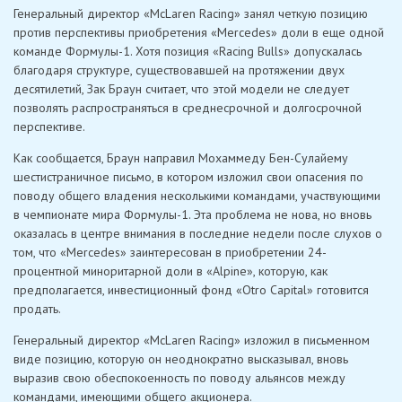
Генеральный директор «McLaren Racing» занял четкую позицию
против перспективы приобретения «Mercedes» доли в еще одной
команде Формулы-1. Хотя позиция «Racing Bulls» допускалась
благодаря структуре, существовавшей на протяжении двух
десятилетий, Зак Браун считает, что этой модели не следует
позволять распространяться в среднесрочной и долгосрочной
перспективе.
Как сообщается, Браун направил Мохаммеду Бен-Сулайему
шестистраничное письмо, в котором изложил свои опасения по
поводу общего владения несколькими командами, участвующими
в чемпионате мира Формулы-1. Эта проблема не нова, но вновь
оказалась в центре внимания в последние недели после слухов о
том, что «Mercedes» заинтересован в приобретении 24-
процентной миноритарной доли в «Alpine», которую, как
предполагается, инвестиционный фонд «Otro Capital» готовится
продать.
Генеральный директор «McLaren Racing» изложил в письменном
виде позицию, которую он неоднократно высказывал, вновь
выразив свою обеспокоенность по поводу альянсов между
командами, имеющими общего акционера.