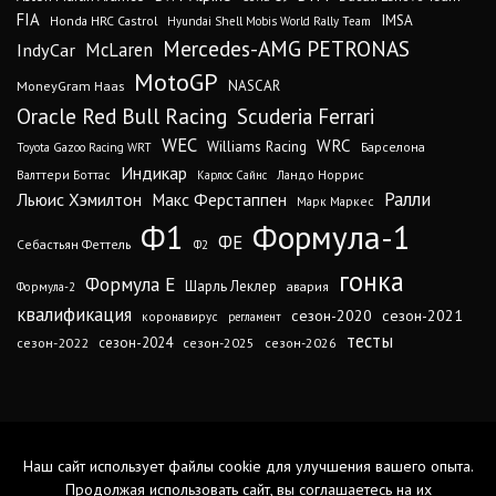
FIA
IMSA
Honda HRC Castrol
Hyundai Shell Mobis World Rally Team
Mercedes-AMG PETRONAS
IndyCar
McLaren
MotoGP
MoneyGram Haas
NASCAR
Oracle Red Bull Racing
Scuderia Ferrari
WEC
WRC
Williams Racing
Барселона
Toyota Gazoo Racing WRT
Индикар
Валттери Боттас
Ландо Норрис
Карлос Сайнс
Ралли
Льюис Хэмилтон
Макс Ферстаппен
Марк Маркес
Ф1
Формула-1
ФЕ
Себастьян Феттель
Ф2
гонка
Формула Е
Шарль Леклер
авария
Формула-2
квалификация
сезон-2020
сезон-2021
коронавирус
регламент
тесты
сезон-2024
сезон-2022
сезон-2025
сезон-2026
Наш сайт использует файлы cookie для улучшения вашего опыта.
Продолжая использовать сайт, вы соглашаетесь на их