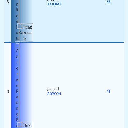
8
68
ХАДЖАР
Лиам
9
43
ЛОУСОН