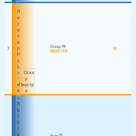
Оскар
7
92
ПИАСТРИ
Исак