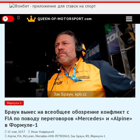
Перейти
к
содержимому
QUEEN-OF-MOTORSPORT.com
Зак Браун, xpb.cc
Формула-1
Браун вынес на всеобщее обозрение конфликт с
FIA по поводу переговоров «Mercedes» и «Alpine»
в Формуле-1
15 мая, 10:57
Илья Навроцкий
Alpine
,
FIA
,
McLaren
,
Mercedes-AMG PETRONAS
,
Зак Браун
,
Ф1
,
Формула-1