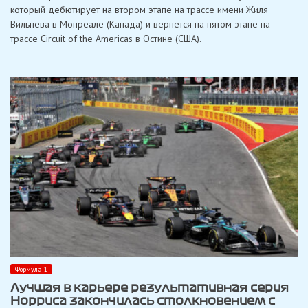
который дебютирует на втором этапе на трассе имени Жиля
уик-
энды
Вильнева в Монреале (Канада) и вернется на пятом этапе на
в
трассе Circuit of the Americas в Остине (США).
Монреале
и
Остине
Формула-1
Лучшая в карьере результативная серия
Норриса закончилась столкновением с