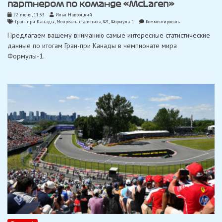
партнером по команде «McLaren»
22 июня, 11:33
Илья Навроцкий
on
Гран-при Канады
,
Монреаль
,
статистика
,
Ф1
,
Формула-1
Комментировать
Лучшая
Предлагаем вашему вниманию самые интересные статистические
в
карьере
данные по итогам Гран-при Канады в чемпионате мира
результативная
Формулы-1.
серия
Норриса
закончилась
столкновением
с
партнером
по
команде
«McLaren»