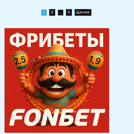
Рассела
отклонен
Навигация
2
5
Далее
1
…
по
записям