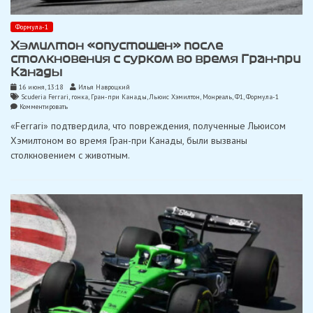
Формула-1
Хэмилтон «опустошен» после
столкновения с сурком во время Гран-при
Канады
16 июня, 13:18
Илья Навроцкий
Scuderia Ferrari
,
гонка
,
Гран-при Канады
,
Льюис Хэмилтон
,
Монреаль
,
Ф1
,
Формула-1
on
Комментировать
Хэмилтон
«Ferrari» подтвердила, что повреждения, полученные Льюисом
«опустошен»
после
Хэмилтоном во время Гран-при Канады, были вызваны
столкновения
столкновением с животным.
с
сурком
во
время
Гран-
при
Канады