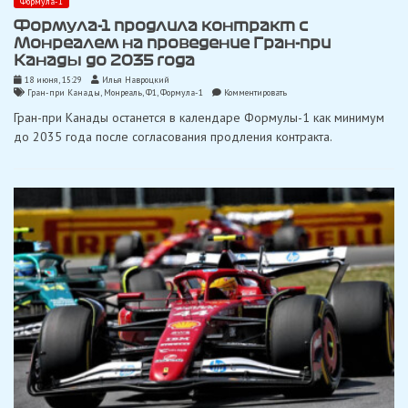
Формула-1
Формула-1 продлила контракт c
Монреалем на проведение Гран-при
Канады до 2035 года
18 июня, 15:29
Илья Навроцкий
on
Гран-при Канады
,
Монреаль
,
Ф1
,
Формула-1
Комментировать
Формула-1
Гран-при Канады останется в календаре Формулы-1 как минимум
продлила
контракт
до 2035 года после согласования продления контракта.
c
Монреалем
на
проведение
Гран-
при
Канады
до
2035
года