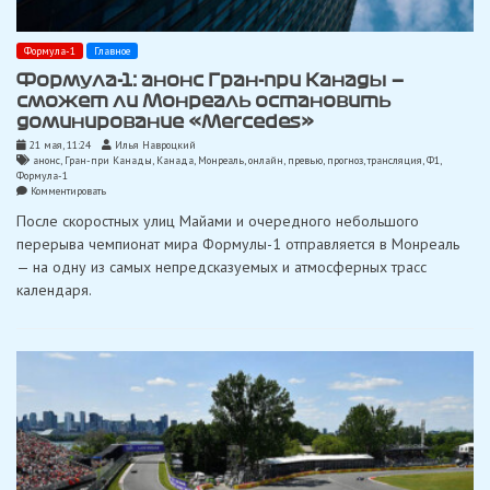
Формула-1
Главное
Формула-1: анонс Гран-при Канады —
сможет ли Монреаль остановить
доминирование «Mercedes»
21 мая, 11:24
Илья Навроцкий
анонс
,
Гран-при Канады
,
Канада
,
Монреаль
,
онлайн
,
превью
,
прогноз
,
трансляция
,
Ф1
,
Формула-1
on
Комментировать
Формула-1:
После скоростных улиц Майами и очередного небольшого
анонс
Гран-
перерыва чемпионат мира Формулы-1 отправляется в Монреаль
при
— на одну из самых непредсказуемых и атмосферных трасс
Канады
—
календаря.
сможет
ли
Монреаль
остановить
доминирование
«Mercedes»