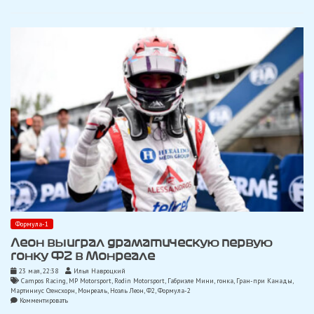
в
Монреале
Формула-1
Леон выиграл драматическую первую
гонку Ф2 в Монреале
23 мая, 22:38
Илья Навроцкий
Campos Racing
,
MP Motorsport
,
Rodin Motorsport
,
Габриэле Мини
,
гонка
,
Гран-при Канады
,
Мартиниус Стенсхорн
,
Монреаль
,
Ноэль Леон
,
Ф2
,
Формула-2
on
Комментировать
Леон