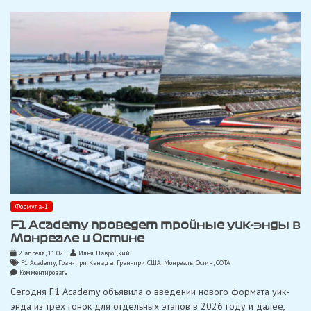
Ираном,
Формула-2
дебютирует
в
Майами
и
Монреале
Формула-1
F1 Academy проведет тройные уик-энды в
Монреале и Остине
2 апреля, 11:02
Илья Навроцкий
F1 Academy
,
Гран-при Канады
,
Гран-при США
,
Монреаль
,
Остин
,
СОТА
on
Комментировать
F1
Сегодня F1 Academy объявила о введении нового формата уик-
Academy
проведет
энда из трех гонок для отдельных этапов в 2026 году и далее,
тройные