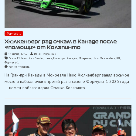
Формула-1
Хюлкенберг рад очкам в Канаде после
«помощи» от Колапинто
16 июня, 12:57
Илья Навроцкий
Stake F1 Team Kick Sauber
,
гонка
,
Гран-при Канады
,
Монреаль
,
Нико Хюлкенберг
,
Ф1
,
Формула-1
on
Комментировать
Хюлкенберг
На Гран-при Канады в Монреале Нико Хюлкенберг занял восьмое
рад
очкам
место и набрал очки в третий раз в сезоне Формулы-1 2025 года
в
— немец поблагодарил Франко Колапинто.
Канаде
после
«помощи»
от
Колапинто