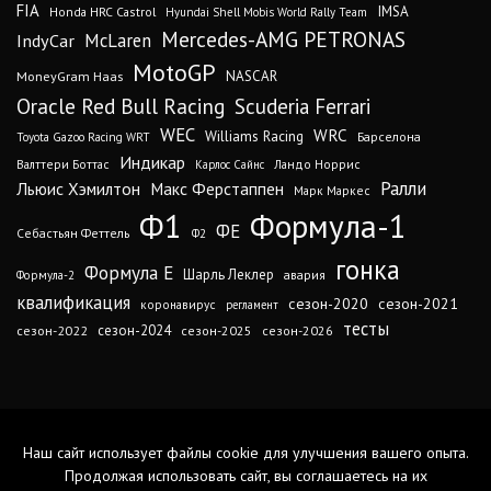
FIA
IMSA
Honda HRC Castrol
Hyundai Shell Mobis World Rally Team
Mercedes-AMG PETRONAS
IndyCar
McLaren
MotoGP
MoneyGram Haas
NASCAR
Oracle Red Bull Racing
Scuderia Ferrari
WEC
WRC
Williams Racing
Барселона
Toyota Gazoo Racing WRT
Индикар
Валттери Боттас
Ландо Норрис
Карлос Сайнс
Ралли
Льюис Хэмилтон
Макс Ферстаппен
Марк Маркес
Ф1
Формула-1
ФЕ
Себастьян Феттель
Ф2
гонка
Формула Е
Шарль Леклер
авария
Формула-2
квалификация
сезон-2020
сезон-2021
коронавирус
регламент
тесты
сезон-2024
сезон-2022
сезон-2025
сезон-2026
Наш сайт использует файлы cookie для улучшения вашего опыта.
Продолжая использовать сайт, вы соглашаетесь на их