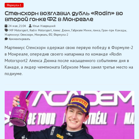
Формула-1
Стенсхорн возглавил дубль «Rodin» во
второй гонке Ф2 в Монреале
24 мая, 21:04
Илья Навроцкий
MP Motorsport
,
Rodin Motorsport
,
Алекс Дюнн
,
Габриэле Мини
,
гонка
,
Гран-при Канады
,
Мартиниус Стенсхорн
,
Монреаль
,
Ф2
,
Формула-2
on
Комментировать
Стенсхорн
Мартиниус Стенсхорн одержал свою первую победу в Формуле-2
возглавил
дубль
в Монреале, опередив своего напарника по команде «Rodin
«Rodin»
Motorsport2 Алекса Дюнна после насыщенного событиями дня в
во
второй
Канаде, а лидер чемпионата Габриэле Мини занял третье место на
гонке
подиуме.
Ф2
в
Монреале