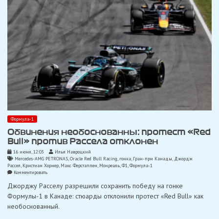
Формула-1
Обвинения необоснованны: протест «Red
Bull» против Рассела отклонен
16 июня, 12:03
Илья Навроцкий
Mercedes-AMG PETRONAS
,
Oracle Red Bull Racing
,
гонка
,
Гран-при Канады
,
Джордж
Рассел
,
Кристиан Хорнер
,
Макс Ферстаппен
,
Монреаль
,
Ф1
,
Формула-1
on
Комментировать
Обвинения
Джорджу Расселу разрешили сохранить победу на гонке
необоснованны:
протест
Формулы-1 в Канаде: стюарды отклонили протест «Red Bull» как
«Red
необоснованный.
Bull»
против