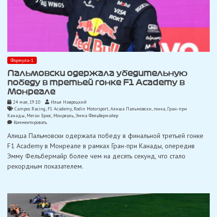
Формула-1
Пальмовски одержала убедительную
победу в третьей гонке F1 Academy в
Монреале
24 мая, 19:10
Илья Навроцкий
Campos Racing
,
F1 Academy
,
Rodin Motorsport
,
Алиша Пальмовски
,
гонка
,
Гран-при
Канады
,
Меган Брюс
,
Монреаль
,
Эмма Фельбермайер
on
Комментировать
Пальмовски
Алиша Пальмовски одержала победу в финальной третьей гонке
одержала
убедительную
F1 Academy в Монреале в рамках Гран-при Канады, опередив
победу
Эмму Фельбермайр более чем на десять секунд, что стало
в
третьей
рекордным показателем.
гонке
F1
Academy
в
Монреале