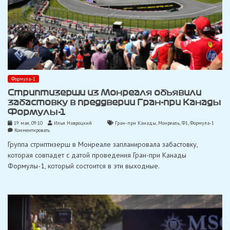
Формула-1
Стриптизерши из Монреаля объявили
забастовку в преддверии Гран-при Канады
Формулы-1
19 мая, 09:10
Илья Навроцкий
Гран-при Канады
,
Монреаль
,
Ф1
,
Формула-1
on
Комментировать
Стриптизерши
Группа стриптизерш в Монреале запланировала забастовку,
из
Монреаля
которая совпадет с датой проведения Гран-при Канады
объявили
Формулы-1, который состоится в эти выходные.
забастовку
в
преддверии
Гран-
при
Канады
Формулы-1