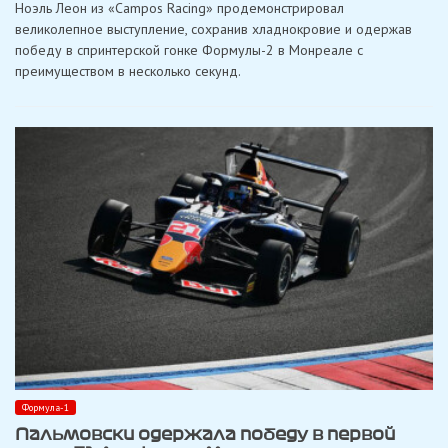
Ноэль Леон из «Campos Racing» продемонстрировал
выиграл
драматическую
великолепное выступление, сохранив хладнокровие и одержав
первую
победу в спринтерской гонке Формулы-2 в Монреале с
гонку
Ф2
преимуществом в несколько секунд.
в
Монреале
Формула-1
Пальмовски одержала победу в первой