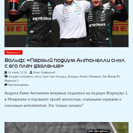
Формула-1
Вольф: «Первый подиум Антонелли снял
с его плеч давление»
16 июня, 12:26
Илья Навроцкий
Андреа Антонелли
,
гонка
,
Гран-при Канады
,
Джордж Рассел
,
Монреаль
,
Тото Вольф
,
Ф1
,
Формула-1
on
Комментировать
Вольф:
Андреа Кими Антонелли впервые поднялся на подиум Формулы-1
«Первый
подиум
в Монреале и поражает своей зрелостью, стальными нервами и
Антонелли
гоночным интеллектом. Это только начало?
снял
с
его
плеч
давление»