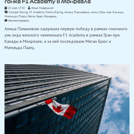
гонке F1 Academy в Монреале
23 мая, 17:53
Илья Навроцкий
Campos Racing
,
F1 Academy
,
Prema Racing
,
Алиша Пальмовски
,
гонка
,
Гран-при Канады
,
Матильда Паатц
,
Меган Брюс
,
Монреаль
on
Комментировать
Пальмовски
Алиша Пальмовски одержала первую победу в рамках гоночного
одержала
победу
уик-энда женского чемпионата F1 Academy в рамках Гран-при
в
Канады в Монреале, а за ней последовали Меган Брюс и
первой
гонке
Матильда Паатц.
F1
Academy
в
Монреале