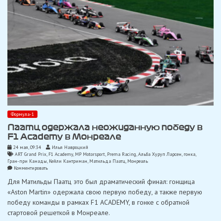
Формула-1
Паатц одержала неожиданную победу в
F1 Academy в Монреале
24 мая, 09:34
Илья Навроцкий
ART Grand Prix
,
F1 Academy
,
MP Motorsport
,
Prema Racing
,
Альба Хуруп Ларсен
,
гонка
,
Гран-при Канады
,
Кейли Кантриман
,
Матильда Паатц
,
Монреаль
on
Комментировать
Паатц
Для Матильды Паатц это был драматический финал: гонщица
одержала
неожиданную
«Aston Martin» одержала свою первую победу, а также первую
победу
победу команды в рамках F1 ACADEMY, в гонке с обратной
в
F1
стартовой решеткой в ​​Монреале.
Academy