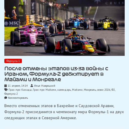
Формула-1
После отмены этапов из-за войны с
Ираном, Формула-2 дебютирует в
Майами и Монреале
11 апреля, 14:14
Илья Навроцкий
Гран-при Канады
,
Гран-при Майами
,
календарь
,
Майами
,
Монреаль
,
сезон-2026
,
Ф2
,
Формула-2
on
Комментировать
После
Вместо отмененных этапов в Бахрейне и Саудовской Аравии,
отмены
этапов
Формула-2 присоединится к чемпионату мира Формулы-1 на двух
из-
следующих этапах в Северной Америке.
за
войны
с