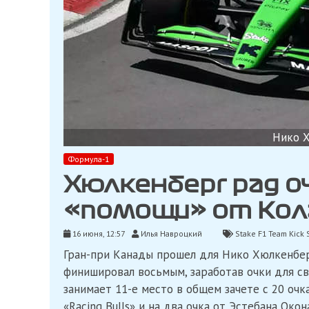
Нико Х
Формула-1
Хюлкенберг рад о
«помощи» от Ко
16 июня, 12:57
Илья Навроцкий
Stake F1 Team Kick 
Гран-при Канады прошел для Нико Хюлкенбер
финишировал восьмым, заработав очки для св
занимает 11-е место в общем зачете с 20 очк
«Racing Bulls» и на два очка от Эстебана Окон