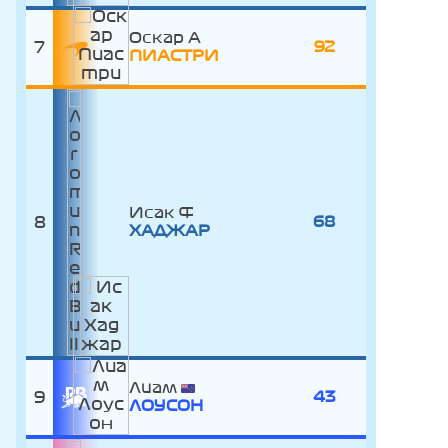
Оскар
7
92
ПИАСТРИ
Исак
8
68
ХАДЖАР
Лиам
9
43
ЛОУСОН