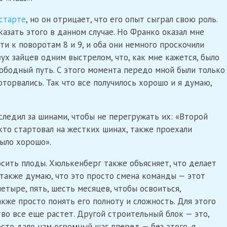
 старте
, но он отрицает, что его опыт сыграл свою роль.
казать этого в данном случае. Но Франко оказал мне
ути к поворотам 8 и 9, и оба они немного проскочили
вух зайцев одним выстрелом, что, как мне кажется, было
вободный путь. С этого момента передо мной были только
торвались. Так что все получилось хорошо и я думаю,
следил за шинами, чтобы не перегружать их: «Второй
 кто стартовал на жестких шинах, также проехали
было хорошо».
сить плоды. Хюлькенберг также объясняет, что делает
 также думаю, что это просто смена команды — этот
етыре, пять, шесть месяцев, чтобы освоиться,
кже просто понять его полноту и сложность. Для этого
тво все еще растет. Другой строительный блок — это,
осто дало нам огромный шаг вперед — без этого, я