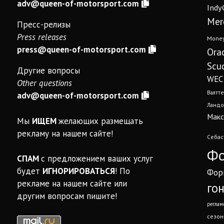
adv@queen-of-motorsport.com
Indy
Mer
Пресс-релизы
Press releases
Mone
press@queen-of-motorsport.com
Ora
Scud
Другие вопросы
WEC
Other questions
Валтте
adv@queen-of-motorsport.com
Ландо
Макс
Мы
ИЩЕМ
желающих размещать
рекламу на нашем сайте!
Себас
Фо
СПАМ
с предложением ваших услуг
будет
ИГНОРИРОВАТЬСЯ
! По
Фор
рекламе на нашем сайте или
го
другим вопросам пишите!
реглам
сезон