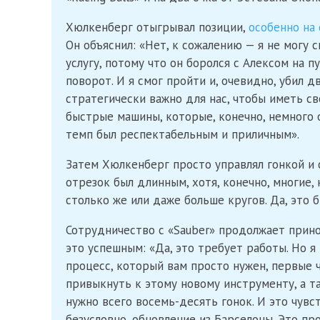
Хюлкенберг отыгрывал позиции,
особенно на
Он объяснил: «Нет, к сожалению — я не могу с
услугу, потому что он боролся с Алексом на п
поворот. И я смог пройти и, очевидно, убил д
стратегически важно для нас, чтобы иметь с
быстрые машины, которые, конечно, немного о
темп был респектабельным и приличным».
Затем Хюлкенберг просто управлял гонкой и 
отрезок был длинным, хотя, конечно, многие,
столько же или даже больше кругов. Да, это 
Сотрудничество с «Sauber» продолжает прино
это успешным: «Да, это требует работы. Но я
процесс, который вам просто нужен, первые ч
привыкнуть к этому новому инструменту, а та
нужно всего восемь-десять гонок. И это чувс
безусловно, обновление из Барселоны. Это пр