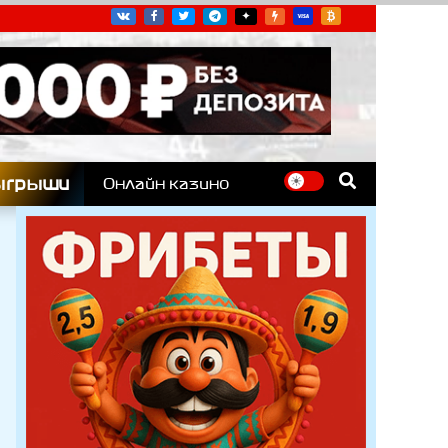
угих гоночных серий
ыгрыши
Онлайн казино