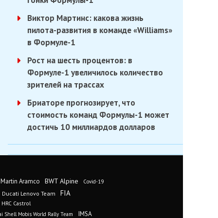
гонки Формулы-1
Виктор Мартинс: какова жизнь
пилота-развития в команде «Williams»
в Формуле-1
Рост на шесть процентов: в
Формуле-1 увеличилось количество
зрителей на трассах
Бриаторе прогнозирует, что
стоимость команд Формулы-1 может
достичь 10 миллиардов долларов
BWT Alpine
 Martin Aramco
Covid-19
FIA
Ducati Lenovo Team
 HRC Castrol
IMSA
i Shell Mobis World Rally Team