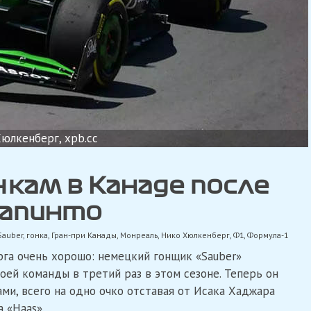
юлкенберг, xpb.cc
чкам в Канаде после
лапинто
Sauber
,
гонка
,
Гран-при Канады
,
Монреаль
,
Нико Хюлкенберг
,
Ф1
,
Формула-1
га очень хорошо: немецкий гонщик «Sauber»
оей команды в третий раз в этом сезоне. Теперь он
ами, всего на одно очко отставая от Исака Хаджара
а «Haas».