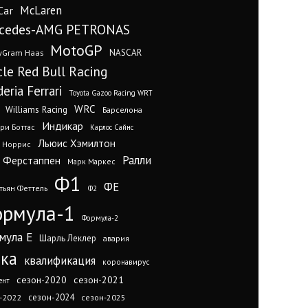
Car
McLaren
cedes-AMG PETRONAS
MotoGP
yGram Haas
NASCAR
cle Red Bull Racing
eria Ferrari
Toyota Gazoo Racing WRT
WRC
Williams Racing
Барселона
Индикар
ри Боттас
Карлос Сайнс
Льюис Хэмилтон
 Норрис
Ралли
 Ферстаппен
Марк Маркес
Ф1
ФЕ
тьян Феттель
Ф2
рмула-1
Формула-2
мула Е
Шарль Леклер
авария
нка
квалификация
коронавирус
сезон-2020
сезон-2021
ент
сезон-2024
-2022
сезон-2025