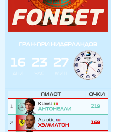
ГРАН-ПРИ НИДЕРЛАНДОВ
1
6
2
3
2
7
ДНИ
ЧАС
МИН
ПИЛОТ
ОЧКИ
Кими
1
219
АНТОНЕЛЛИ
Льюис
2
169
ХЭМИЛТОН