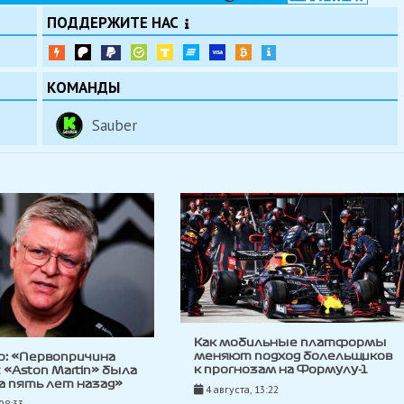
ПОДДЕРЖИТЕ НАС
КОМАНДЫ
Sauber
Как мобильные платформы
меняют подход болельщиков
р: «Первопричина
к прогнозам на Формулу-1
с «Aston Martin» была
 пять лет назад»
4 августа, 13:22
 08:33