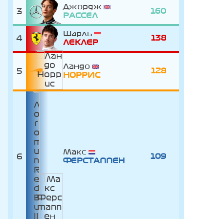
Джордж
3
160
РАССЕЛ
Шарль
4
138
ЛЕКЛЕР
Ландо
5
128
НОРРИС
Макс
6
109
ФЕРСТАППЕН