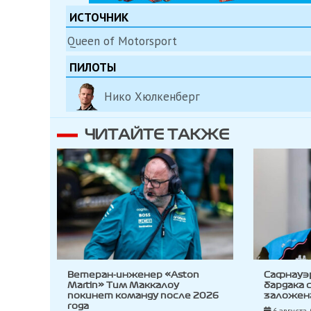
ИСТОЧНИК
Queen of Motorsport
ПИЛОТЫ
Нико Хюлкенберг
ЧИТАЙТЕ ТАКЖЕ
Ветеран-инженер «Aston
Сафнауэ
Martin» Тим Маккалоу
бардака 
покинет команду после 2026
заложена
года
6 августа,