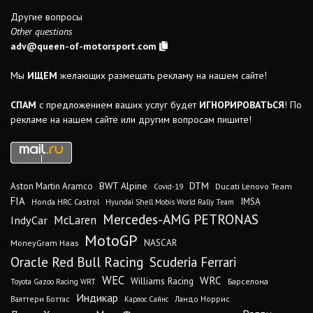
Другие вопросы
Other questions
adv@queen-of-motorsport.com
Мы
ИЩЕМ
желающих размещать рекламу на нашем сайте!
СПАМ
с предложением ваших услуг будет
ИГНОРИРОВАТЬСЯ
! По
рекламе на нашем сайте или другим вопросам пишите!
DTM
BWT Alpine
Aston Martin Aramco
Ducati Lenovo Team
Covid-19
FIA
IMSA
Honda HRC Castrol
Hyundai Shell Mobis World Rally Team
Mercedes-AMG PETRONAS
IndyCar
McLaren
MotoGP
MoneyGram Haas
NASCAR
Oracle Red Bull Racing
Scuderia Ferrari
WEC
WRC
Williams Racing
Барселона
Toyota Gazoo Racing WRT
Индикар
Валттери Боттас
Ландо Норрис
Карлос Сайнс