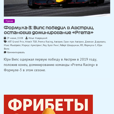
Прочее
Формула-3: Випс победил в Австрии,
остановив доминирование «Prema»
29 июня, 15:08
Илья Навроцкий
ART Grand Prix
,
Hitech TGR
,
Prema Racing
,
Австрия
,
Гран-при Австрии
,
Джехан Дарувала
,
Макс Фьютрелл
,
Маркус Армстронг
,
Ред Булл Ринг
,
Роберт Шварцман
,
Ф3
,
Формула-3
,
Юри
Випс
on
Комментировать
Формула-3:
Юри Випс одержал первую победу в Австрии в 2019 году,
Випс
победил
положив конец доминированию команды «Prema Racing» в
в
Формуле-3 в этом сезоне.
Австрии,
остановив
доминирование
«Prema»