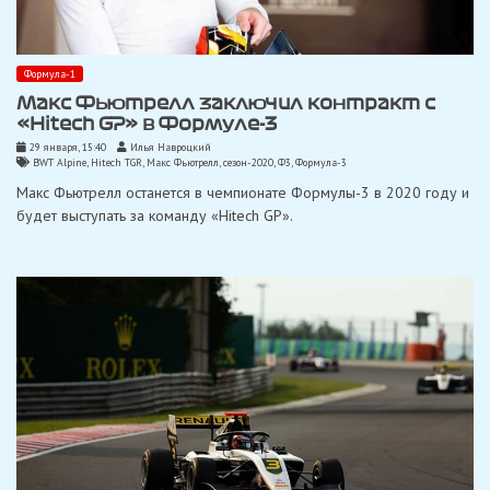
Формула-1
Макс Фьютрелл заключил контракт с
«Hitech GP» в Формуле-3
29 января, 15:40
Илья Навроцкий
BWT Alpine
,
Hitech TGR
,
Макс Фьютрелл
,
сезон-2020
,
Ф3
,
Формула-3
Макс Фьютрелл останется в чемпионате Формулы-3 в 2020 году и
будет выступать за команду «Hitech GP».