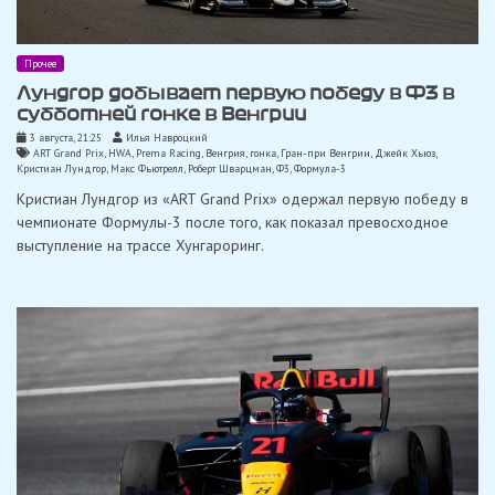
Прочее
Лундгор добывает первую победу в Ф3 в
субботней гонке в Венгрии
3 августа, 21:25
Илья Навроцкий
ART Grand Prix
,
HWA
,
Prema Racing
,
Венгрия
,
гонка
,
Гран-при Венгрии
,
Джейк Хьюз
,
Кристиан Лундгор
,
Макс Фьютрелл
,
Роберт Шварцман
,
Ф3
,
Формула-3
Кристиан Лундгор из «ART Grand Prix» одержал первую победу в
чемпионате Формулы-3 после того, как показал превосходное
выступление на трассе Хунгароринг.