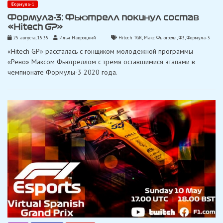
Формула-1
Формула-3: Фьютрелл покинул состав
«Hitech GP»
25 августа, 15:35
Илья Навроцкий
Hitech TGR
,
Макс Фьютрелл
,
Ф3
,
Формула-3
«Hitech GP» рассталась с гонщиком молодежной программы
«Рено» Максом Фьютреллом с тремя оставшимися этапами в
чемпионате Формулы-3 2020 года.