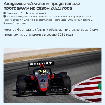
Академия «Альпин» представила
программу на сезон 2021 года
13 февраля, 15:51
Илья Навроцкий
ART Grand Prix
,
Invicta Racing
,
MP Motorsport
,
Prema Racing
,
Виктор Мартинс
,
Гуанью
Чжоу
,
Кристиан Лундгор
,
Макс Фьютрелл
,
Оскар Пиастри
,
сезон-2021
,
Ф2
,
Ф3
,
Формула-2
,
Формула-3
,
Чао Коллет
Команда Формулы-1 «Альпин» объявила пилотов, которые будут
представлять ее академию в сезоне 2021 года.