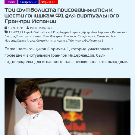
Прочее
Симрейсинг
Формула-1
Три футболиста присоединяются к
шести гонщикам Ф1 для виртуального
Гран-при Испании
9 мая, 11:44
Илья Навроцкий
F1 2019
,
F1 Esports Virtual Grand Prix
,
Андреа Пирелло
,
Артур Мело
,
Барселона
,
Витантонио
Лиуцци
,
Гран-при Испании
,
Макс Фьютрелл
,
Манчестер Сити
,
Николас Хэмилтон
,
Реал
Мадрид
,
Серхио Агуэро
,
Симрейсинг
,
симулятор
,
Тибо Куртуа
,
Ф1
,
Формула-1
Те же шесть гонщиков Формулы-1, которые участвовали в
последнем виртуальном Гран-при Нидерландов, были
подтверждены для испанского этапа чемпионата в эти выходные.