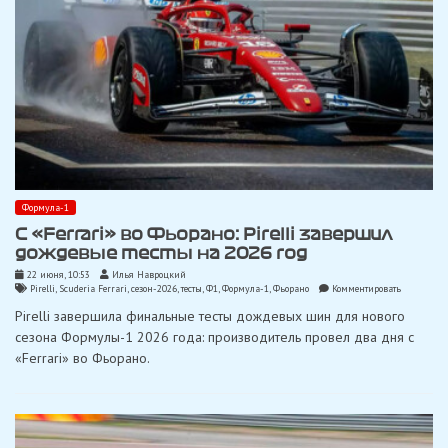
Формула-1
С «Ferrari» во Фьорано: Pirelli завершил
дождевые тесты на 2026 год
22 июня, 10:53
Илья Навроцкий
on
Pirelli
,
Scuderia Ferrari
,
сезон-2026
,
тесты
,
Ф1
,
Формула-1
,
Фьорано
Комментировать
С
Pirelli завершила финальные тесты дождевых шин для нового
«Ferrari»
во
сезона Формулы-1 2026 года: производитель провел два дня с
Фьорано:
«Ferrari» во Фьорано.
Pirelli
завершил
дождевые
тесты
на
2026
год