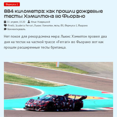
Формула-1
884 километра: как прошли дождевые
тесты Хэмилтона во Фьорано
11 апреля, 15:20
Илья Навроцкий
Pirelli
,
Scuderia Ferrari
,
Льюис Хэмилтон
,
тесты
,
Ф1
,
Формула-1
,
Фьорано
on
Комментировать
884
Нет покоя для рекордсмена мира: Льюис Хэмилтон провел два
километра:
как
дня на тестах на частной трассе «Ferrari» во Фьорано: вот как
прошли
прошли расширенные тесты британца.
дождевые
тесты
Хэмилтона
во
Фьорано