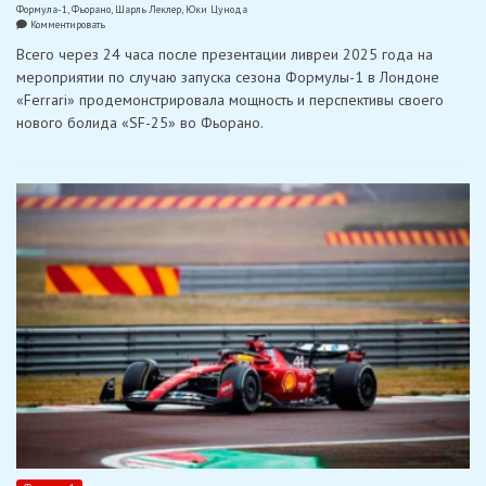
Формула-1
,
Фьорано
,
Шарль Леклер
,
Юки Цунода
on
Комментировать
«Ferrari»
Всего через 24 часа после презентации ливреи 2025 года на
и
«Racing
мероприятии по случаю запуска сезона Формулы-1 в Лондоне
Bulls»
«Ferrari» продемонстрировала мощность и перспективы своего
протестировали
новые
нового болида «SF-25» во Фьорано.
машины
2025
года
во
Фьорано
и
Имоле