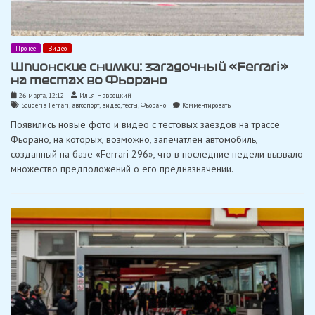
Прочее
Видео
Шпионские снимки: загадочный «Ferrari»
на тестах во Фьорано
26 марта, 12:12
Илья Навроцкий
on
Scuderia Ferrari
,
автоспорт
,
видео
,
тесты
,
Фьорано
Комментировать
Шпионские
Появились новые фото и видео с тестовых заездов на трассе
снимки:
загадочный
Фьорано, на которых, возможно, запечатлен автомобиль,
«Ferrari»
созданный на базе «Ferrari 296», что в последние недели вызвало
на
тестах
множество предположений о его предназначении.
во
Фьорано