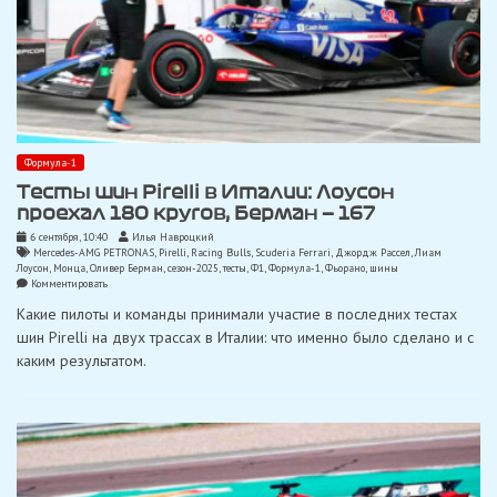
Формула-1
Тесты шин Pirelli в Италии: Лоусон
проехал 180 кругов, Берман — 167
6 сентября, 10:40
Илья Навроцкий
Mercedes-AMG PETRONAS
,
Pirelli
,
Racing Bulls
,
Scuderia Ferrari
,
Джордж Рассел
,
Лиам
Лоусон
,
Монца
,
Оливер Берман
,
сезон-2025
,
тесты
,
Ф1
,
Формула-1
,
Фьорано
,
шины
on
Комментировать
Тесты
Какие пилоты и команды принимали участие в последних тестах
шин
Pirelli
шин Pirelli на двух трассах в Италии: что именно было сделано и с
в
каким результатом.
Италии:
Лоусон
проехал
180
кругов,
Берман
—
167