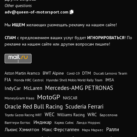
Other questions
adv@queen-of-motorsport.com
Мы
ИЩЕМ
желающих размещать рекламу на нашем сайте!
СПАМ
с предложением ваших услуг будет
ИГНОРИРОВАТЬСЯ
! По
рекламе на нашем сайте или другим вопросам пишите!
DTM
BWT Alpine
Aston Martin Aramco
Ducati Lenovo Team
Covid-19
FIA
IMSA
Honda HRC Castrol
Hyundai Shell Mobis World Rally Team
Mercedes-AMG PETRONAS
IndyCar
McLaren
MotoGP
MoneyGram Haas
NASCAR
Oracle Red Bull Racing
Scuderia Ferrari
WEC
WRC
Williams Racing
Барселона
Toyota Gazoo Racing WRT
Индикар
Валттери Боттас
Ландо Норрис
Карлос Сайнс
Ралли
Льюис Хэмилтон
Макс Ферстаппен
Марк Маркес