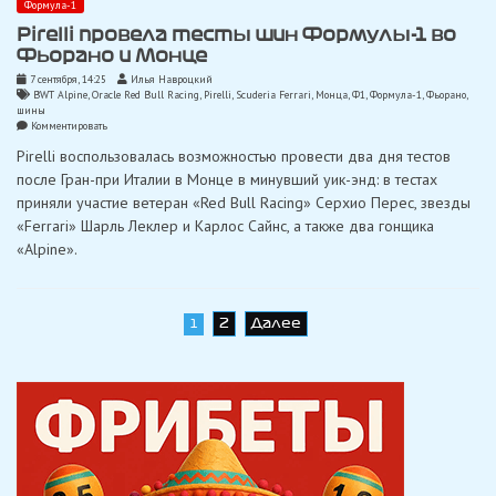
Формула-1
Pirelli провела тесты шин Формулы-1 во
Фьорано и Монце
7 сентября, 14:25
Илья Навроцкий
BWT Alpine
,
Oracle Red Bull Racing
,
Pirelli
,
Scuderia Ferrari
,
Монца
,
Ф1
,
Формула-1
,
Фьорано
,
шины
on
Комментировать
Pirelli
Pirelli воспользовалась возможностью провести два дня тестов
провела
тесты
после Гран-при Италии в Монце в минувший уик-энд: в тестах
шин
приняли участие ветеран «Red Bull Racing» Серхио Перес, звезды
Формулы-1
во
«Ferrari» Шарль Леклер и Карлос Сайнс, а также два гонщика
Фьорано
«Alpine».
и
Монце
Навигация
2
Далее
1
по
записям