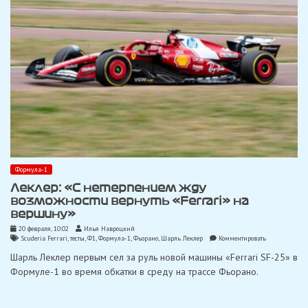
Формула-1
Леклер: «С нетерпением жду
возможности вернуть «Ferrari» на
вершину»
20 февраля, 10:02
Илья Навроцкий
on
Scuderia Ferrari
,
тесты
,
Ф1
,
Формула-1
,
Фьорано
,
Шарль Леклер
Комментировать
Леклер:
Шарль Леклер первым сел за руль новой машины «Ferrari SF-25» в
«С
нетерпением
Формуле-1 во время обкатки в среду на трассе Фьорано.
жду
возможности
вернуть
«Ferrari»