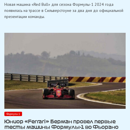
«Red
Новая машина «Red Bull» для сезона Формулы-1 2024 года
Bull»
и
появилась на трассе в Сильверстоуне за два дня до официальной
«Ferrari»
презентации команды.
провели
съемочные
дни
с
новыми
машинами
Формулы-1
Формула-1
Юниор «Ferrari» Берман провел первые
тесты машины Формулы-1 во Фьорано