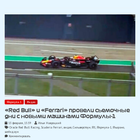
для
Формулы-1
Формула-1
Видео
«Red Bull» и «Ferrari» провели съемочные
дни с новыми машинами Формулы-1
13 февраля, 15:59
Илья Навроцкий
Oracle Red Bull Racing
,
Scuderia Ferrari
,
видео
,
Сильверстоун
,
Ф1
,
Формула-1
,
Фьорано
,
шейкдаун
on
Комментировать