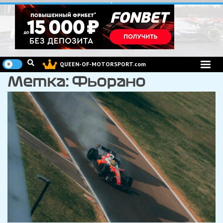
Перейти
к
содержимому
QUEEN-OF-MOTORSPORT.com
Метка:
Фьорано