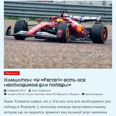
на
вершину»
Формула-1
Хэмилтон: «У «Ferrari» есть все
необходимое для победы»
20 февраля, 09:55
Илья Навроцкий
on
Scuderia Ferrari
,
Льюис Хэмилтон
,
тесты
,
Ф1
,
Формула-1
,
Фьорано
Комментировать
Хэмилтон:
Льюис Хэмилтон заявил, что у «Ferrari» есть все необходимое для
«У
«Ferrari»
победы в Формуле-1, поскольку команда представила машину,
есть
которая, как он надеется, принесет ему восьмой титул чемпиона
все
необходимо