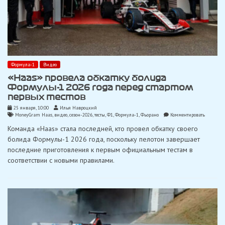
Формула-1
Видео
«Haas» провела обкатку болида
Формулы-1 2026 года перед стартом
первых тестов
25 января, 10:00
Илья Навроцкий
on
MoneyGram Haas
,
видео
,
сезон-2026
,
тесты
,
Ф1
,
Формула-1
,
Фьорано
Комментировать
«Haas»
Команда «Haas» стала последней, кто провел обкатку своего
провела
обкатку
болида Формулы-1 2026 года, поскольку пелотон завершает
болида
последние приготовления к первым официальным тестам в
Формулы
2026
соответствии с новыми правилами.
года
перед
стартом
первых
тестов