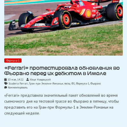
Формула-1
«Ferrari» протестировала обновления во
Фьорано перед их дебютом в Имоле
10 мая, 14:22
Илья Навроцкий
Scuderia Ferrari
,
Гран-при Эмилии-Романьи
,
тесты
,
Ф1
,
Формула-1
,
Фьорано
on
Комментировать
«Ferrari»
«Ferrari» представила значительный пакет обновлений во время
протестировала
обновления
съемочного дня на тестовой трассе во Фьорано в пятницу, чтобы
во
представить его на Гран-при Формулы-1 в Эмилии-Романьи на
Фьорано
перед
следующей неделе.
их
дебютом
в
Имоле