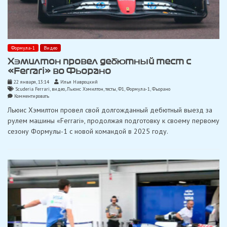
Формула-1
Видео
Хэмилтон провел дебютный тест с
«Ferrari» во Фьорано
22 января, 13:14
Илья Навроцкий
Scuderia Ferrari
,
видео
,
Льюис Хэмилтон
,
тесты
,
Ф1
,
Формула-1
,
Фьорано
on
Комментировать
Хэмилтон
Льюис Хэмилтон провел свой долгожданный дебютный выезд за
провел
дебютный
рулем машины «Ferrari», продолжая подготовку к своему первому
тест
сезону Формулы-1 с новой командой в 2025 году.
с
«Ferrari»
во
Фьорано