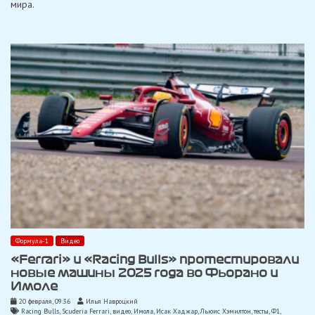
мира.
для
победы»
Формула-1
Видео
«Ferrari» и «Racing Bulls» протестировали
новые машины 2025 года во Фьорано и
Имоле
20 февраля, 09:36
Илья Навроцкий
Racing Bulls
,
Scuderia Ferrari
,
видео
,
Имола
,
Исак Хаджар
,
Льюис Хэмилтон
,
тесты
,
Ф1
,