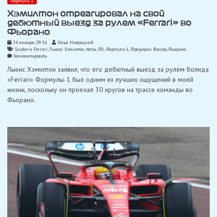
Формула-1
Хэмилтон отреагировал на свой
дебютный выезд за рулем «Ferrari» во
Фьорано
24 января, 09:56
Илья Навроцкий
Scuderia Ferrari
,
Льюис Хэмилтон
,
тесты
,
Ф1
,
Формула-1
,
Фредерик Вассер
,
Фьорано
on
Комментировать
Хэмилтон
Льюис Хэмилтон заявил, что его дебютный выезд за рулем болида
отреагировал
на
«Ferrari» Формулы-1 был одним из лучших ощущений в моей
свой
жизни, поскольку он проехал 30 кругов на трассе команды во
дебютный
выезд
Фьорано.
за
рулем
«Ferrari»
во
Фьорано