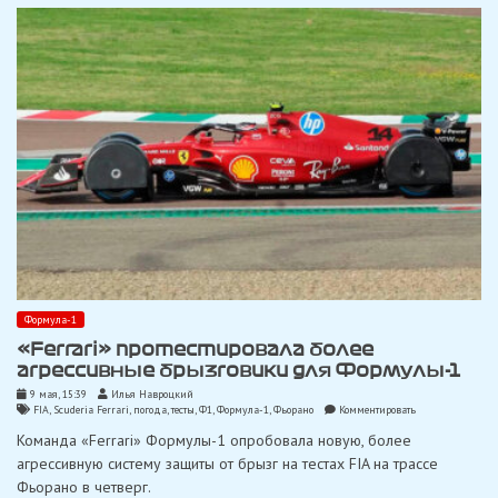
Формула-1
«Ferrari» протестировала более
агрессивные брызговики для Формулы-1
9 мая, 15:39
Илья Навроцкий
on
FIA
,
Scuderia Ferrari
,
погода
,
тесты
,
Ф1
,
Формула-1
,
Фьорано
Комментировать
«Ferrari»
Команда «Ferrari» Формулы-1 опробовала новую, более
протестировала
более
агрессивную систему защиты от брызг на тестах FIA на трассе
агрессивные
Фьорано в четверг.
брызговики