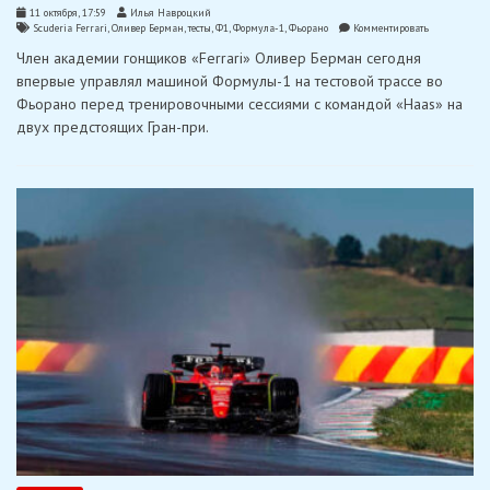
11 октября, 17:59
Илья Навроцкий
on
Scuderia Ferrari
,
Оливер Берман
,
тесты
,
Ф1
,
Формула-1
,
Фьорано
Комментировать
Юниор
Член академии гонщиков «Ferrari» Оливер Берман сегодня
«Ferrari»
Берман
впервые управлял машиной Формулы-1 на тестовой трассе во
провел
Фьорано перед тренировочными сессиями с командой «Haas» на
первые
тесты
двух предстоящих Гран-при.
машины
Формулы-1
во
Фьорано