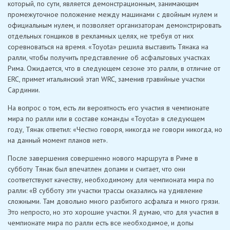
который, по сути, является демонстрационным, занимающим
промежуточное положение между машинами с двойным нулем и
официальным нулем, и позволяет организаторам демонстрировать
отдельных гонщиков в рекламных целях, не требуя от них
соревноваться на время. «Toyota» решила выставить Тянака на
ралли, чтобы получить представление об асфальтовых участках
Рима. Ожидается, что в следующем сезоне это ралли, в отличие от
ERC, примет итальянский этап WRC, заменив гравийные участки
Сардинии.
На вопрос о том, есть ли вероятность его участия в чемпионате
мира по ралли или в составе команды «Toyota» в следующем
году, Тянак ответил: «Честно говоря, никогда не говори никогда, но
на данный момент планов нет».
После завершения совершенно нового маршрута в Риме в
субботу Тянак был впечатлен допами и считает, что они
соответствуют качеству, необходимому для чемпионата мира по
ралли: «В субботу эти участки трассы оказались на удивление
сложными. Там довольно много разбитого асфальта и много грязи.
Это непросто, но это хорошие участки. Я думаю, что для участия в
чемпионате мира по ралли есть все необходимое, и допы