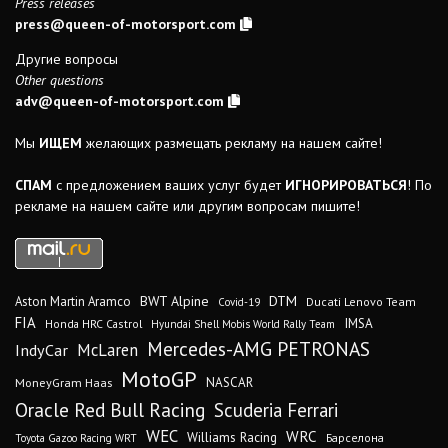
Press releases
press@queen-of-motorsport.com
Другие вопросы
Other questions
adv@queen-of-motorsport.com
Мы
ИЩЕМ
желающих размещать рекламу на нашем сайте!
СПАМ
с предложением ваших услуг будет
ИГНОРИРОВАТЬСЯ
! По
рекламе на нашем сайте или другим вопросам пишите!
DTM
BWT Alpine
Aston Martin Aramco
Ducati Lenovo Team
Covid-19
FIA
IMSA
Honda HRC Castrol
Hyundai Shell Mobis World Rally Team
Mercedes-AMG PETRONAS
IndyCar
McLaren
MotoGP
MoneyGram Haas
NASCAR
Oracle Red Bull Racing
Scuderia Ferrari
WEC
WRC
Williams Racing
Барселона
Toyota Gazoo Racing WRT