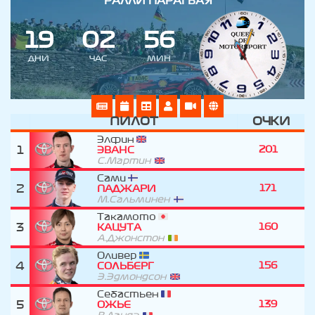
РАЛЛИ ПАРАГВАЯ
1
9
0
2
5
6
ДНИ
ЧАС
МИН
ПИЛОТ
ОЧКИ
Элфин
1
201
ЭВАНС
С.Мартин
Сами
2
171
ПАДЖАРИ
М.Сальминен
Такамото
3
160
КАЦУТА
А.Джонстон
Оливер
4
156
СОЛЬБЕРГ
Э.Эдмондсон
Себастьен
5
139
ОЖЬЕ