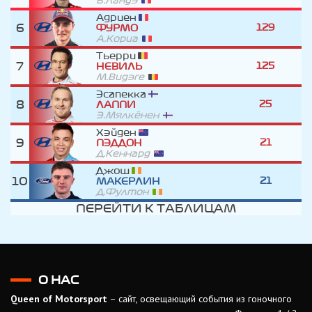
В.Ландэ
Адриен
6
129
ФУРМО
А.Кориа
Тьерри
7
125
НЕВИЛЬ
М.Видэге
Эсапекка
8
25
ЛАППИ
Э.Мялкёнен
Хэйден
9
21
ПЭДДОН
Д.Кеннард
Джош
10
21
МАКЕРЛИН
Д.Фултон
ПЕРЕЙТИ К ТАБЛИЦАМ
О НАС
Queen of Motorsport
– сайт, освещающий события из гоночного