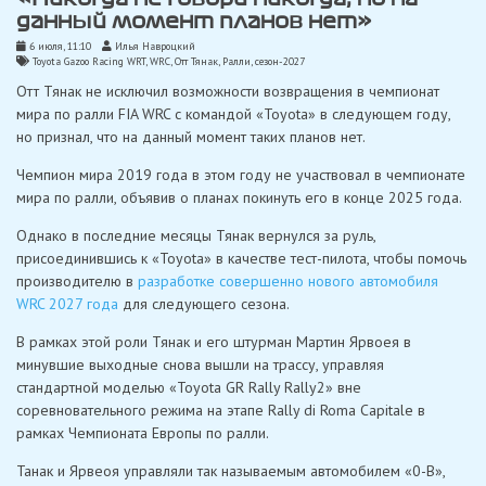
данный момент планов нет»
6 июля, 11:10
Илья Навроцкий
Toyota Gazoo Racing WRT
,
WRC
,
Отт Тянак
,
Ралли
,
сезон-2027
Отт Тянак не исключил возможности возвращения в чемпионат
мира по ралли FIA WRC с командой «Toyota» в следующем году,
но признал, что на данный момент таких планов нет.
Чемпион мира 2019 года в этом году не участвовал в чемпионате
мира по ралли, объявив о планах покинуть его в конце 2025 года.
Однако в последние месяцы Тянак вернулся за руль,
присоединившись к «Toyota» в качестве тест-пилота, чтобы помочь
производителю в
разработке совершенно нового автомобиля
WRC 2027 года
для следующего сезона.
В рамках этой роли Тянак и его штурман Мартин Ярвоея в
минувшие выходные снова вышли на трассу, управляя
стандартной моделью «Toyota GR Rally Rally2» вне
соревновательного режима на этапе Rally di Roma Capitale в
рамках Чемпионата Европы по ралли.
Танак и Ярвеоя управляли так называемым автомобилем «0-B»,