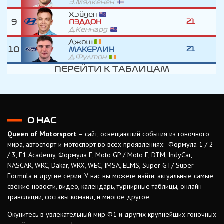
Э.Мялкёнен
Хэйден
9
21
ПЭДДОН
Д.Кеннард
Джош
10
21
МАКЕРЛИН
Д.Фултон
ПЕРЕЙТИ К ТАБЛИЦАМ
О НАС
Queen of Motorsport
– сайт, освещающий события из гоночного
мира, автоспорт и мотоспорт во всех проявлениях: Формула 1 / 2
/ 3, F1 Academy, Формула Е, Moto GP / Moto E, DTM, IndyCar,
NASCAR, WRC, Dakar, WRX, WEC, IMSA, ELMS, Super GT/ Super
Formula и другие серии. У нас вы можете найти: актуальные самые
свежие новости, видео, календарь, турнирные таблицы, онлайн
трансляции, составы команд, и многое другое.
Окунитесь в увлекательный мир Ф1 и других крупнейших гоночных