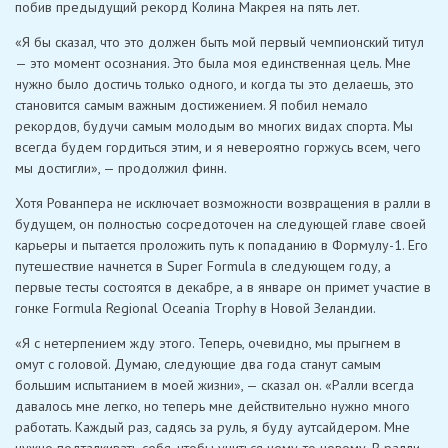
побив предыдущий рекорд Колина Макрея на пять лет.
«Я бы сказал, что это должен быть мой первый чемпионский титул
— это момент осознания. Это была моя единственная цель. Мне
нужно было достичь только одного, и когда ты это делаешь, это
становится самым важным достижением. Я побил немало
рекордов, будучи самым молодым во многих видах спорта. Мы
всегда будем гордиться этим, и я невероятно горжусь всем, чего
мы достигли», — продолжил финн.
Хотя Рованпера не исключает возможности возвращения в ралли в
будущем, он полностью сосредоточен на следующей главе своей
карьеры и пытается проложить путь к попаданию в Формулу-1. Его
путешествие начнется в Super Formula в следующем году, а
первые тесты состоятся в декабре, а в январе он примет участие в
гонке Formula Regional Oceania Trophy в Новой Зеландии.
«Я с нетерпением жду этого. Теперь, очевидно, мы прыгнем в
омут с головой. Думаю, следующие два года станут самым
большим испытанием в моей жизни», — сказал он. «Ралли всегда
давалось мне легко, но теперь мне действительно нужно много
работать. Каждый раз, садясь за руль, я буду аутсайдером. Мне
нужно подталкивать себя, чтобы учиться чему-то новому. В ралли