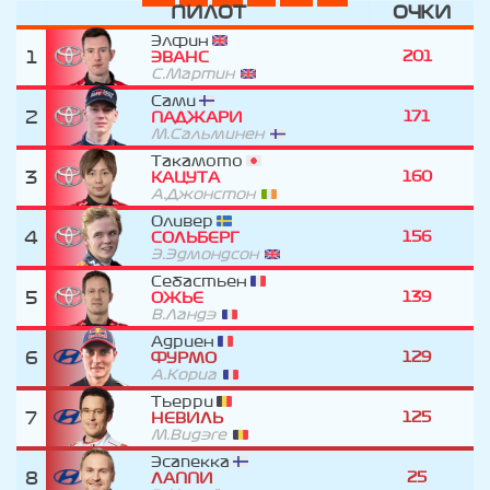
ПИЛОТ
ОЧКИ
Элфин
1
201
ЭВАНС
С.Мартин
Сами
2
171
ПАДЖАРИ
М.Сальминен
Такамото
3
160
КАЦУТА
А.Джонстон
Оливер
4
156
СОЛЬБЕРГ
Э.Эдмондсон
Себастьен
5
139
ОЖЬЕ
В.Ландэ
Адриен
6
129
ФУРМО
А.Кориа
Тьерри
7
125
НЕВИЛЬ
М.Видэге
Эсапекка
8
25
ЛАППИ