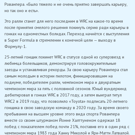
Рованпера. «Было тяжело и не очень приятно завершать карьеру,
но так оно и есть».
Это ралли станет для него последним в WRC на какое-то время
после принятия смелого решения покинуть серию ради карьеры в
гонках на одноместных болидах. Переход начнётся с выступления
в Super Formula в стремлении к конечной цели — выходу в
Формулу-1.
25-летний гонщик покинет WRC в статусе одной из суперзвезд и
любимца болельщиков, демонстрируя головокружительные
заезды и устанавливая рекорды. За свою карьеру Рованпера стал
самым молодым в истории пилотом, финишировавшим на
подиуме, победителем ралли, чемпионом мира и двукратным
чемпионом мира за пять с половиной сезонов. Юный вундеркинд
дебютировал в гонках WRC в 2017 году, а затем выиграл титул
WRC2 в 2019 году, что позволило «Toyota» подписать 20-летнего
гонщика в свою заводскую команду в 2020 году. За время своего
пребывания на высшем уровне этого вида спорта Рованпера
вместе со своим штурманом Йонне Халттуненом одержал 18
побед с показателем побед почти 21%, поставив его в один ряд с
чемпионом мира 1983 года Ханну Миколой и Яри-Матти Латвалой.