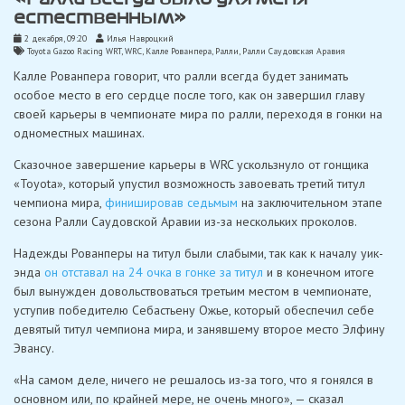
естественным»
2 декабря, 09:20
Илья Навроцкий
Toyota Gazoo Racing WRT
,
WRC
,
Калле Рованпера
,
Ралли
,
Ралли Саудовская Аравия
Калле Рованпера говорит, что ралли всегда будет занимать
особое место в его сердце после того, как он завершил главу
своей карьеры в чемпионате мира по ралли, переходя в гонки на
одноместных машинах.
Сказочное завершение карьеры в WRC ускользнуло от гонщика
«Toyota», который упустил возможность завоевать третий титул
чемпиона мира,
финишировав седьмым
на заключительном этапе
сезона Ралли Саудовской Аравии из-за нескольких проколов.
Надежды Рованперы на титул были слабыми, так как к началу уик-
энда
он отставал на 24 очка в гонке за титул
и в конечном итоге
был вынужден довольствоваться третьим местом в чемпионате,
уступив победителю Себастьену Ожье, который обеспечил себе
девятый титул чемпиона мира, и занявшему второе место Элфину
Эвансу.
«На самом деле, ничего не решалось из-за того, что я гонялся в
основном или, по крайней мере, не очень много», — сказал