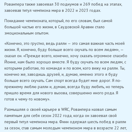
Рованпера также завоевал 30 подиумов и 269 побед на этапах,
завоевав титул чемпиона мира в 2022 и 2023 годах.
Покидание чемпионата, который, по его словам, был самой
большой частью его жизни, в Саудовской Аравии стало
эмоциональным опытом.
«Конечно, это грустно, ведь ралли — это самая важная часть моей
жизни. Я, конечно, буду больше всего скучать по всем людям», —
сказал он. «Прежде всего, конечно, хочу сказать огромное спасибо
Йонне, нам было хорошо вместе. Я буду скучать по всем людям, с
которыми работаю, по команде и по всем, кого вижу на ралли. Ты,
конечно же, заводишь друзей, и, думаю, именно этого я буду
больше всего скучать. Сам спорт всегда будет мне дорог. Я по-
прежнему люблю ралли и, думаю, всегда буду любить, но теперь
пришло время для нового вызова, совершенно иного рода. Я
готов к чему-то новому».
Размышляя о своей карьере в WRC, Рованпера назвал самым
памятным для себя сезон 2022 года, когда он завоевал свой
первый титул чемпиона мира. Финн одержал шесть побед в ралли
за сезон, став самым молодым чемпионом мира в возрасте 22 лет,