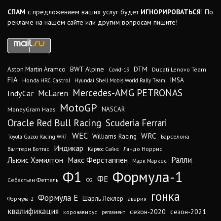
СПАМ
с предложением ваших услуг будет
ИГНОРИРОВАТЬСЯ
! По
рекламе на нашем сайте или другим вопросам пишите!
DTM
BWT Alpine
Aston Martin Aramco
Ducati Lenovo Team
Covid-19
FIA
IMSA
Honda HRC Castrol
Hyundai Shell Mobis World Rally Team
Mercedes-AMG PETRONAS
IndyCar
McLaren
MotoGP
MoneyGram Haas
NASCAR
Oracle Red Bull Racing
Scuderia Ferrari
WEC
WRC
Williams Racing
Барселона
Toyota Gazoo Racing WRT
Индикар
Валттери Боттас
Ландо Норрис
Карлос Сайнс
Ралли
Льюис Хэмилтон
Макс Ферстаппен
Марк Маркес
Ф1
Формула-1
ФЕ
Себастьян Феттель
Ф2
гонка
Формула Е
Шарль Леклер
авария
Формула-2
квалификация
сезон-2020
сезон-2021
коронавирус
регламент