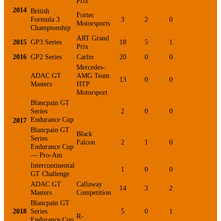
Prix
2014
British
Fortec
Formula 3
3
2
0
2
Motorsports
Championship
ART Grand
2015
GP3 Series
18
5
1
1
Prix
2016
GP2 Series
Carlin
20
0
0
0
Mercedes-
ADAC GT
AMG Team
13
0
0
0
Masters
HTP
Motorsport
Blancpain GT
Series
2
0
0
0
Endurance Cup
2017
Blancpain GT
Black
Series
Falcon
2
1
0
0
Endurance Cup
— Pro-Am
Intercontinental
1
0
0
0
GT Challenge
ADAC GT
Callaway
14
3
2
2
Masters
Competition
Blancpain GT
2018
Series
5
0
1
0
R-
Endurance Cup