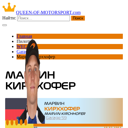
QUEEN-OF-MOTORSPORT.com
Найти:
Главная
Пилоты
WEC
Garage 59
Марвин Кирххофер
МАРВИН
КИРХХОФЕР
МАРВИН
КИРХХОФЕР
MARVIN KIRCHHOFER
Garage 59