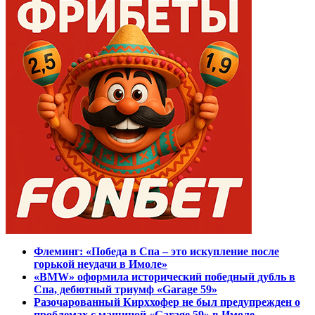
Флеминг: «Победа в Спа – это искупление после
горькой неудачи в Имоле»
«BMW» оформила исторический победный дубль в
Спа, дебютный триумф «Garage 59»
Разочарованный Кирххофер не был предупрежден о
проблемах с машиной «Garage 59» в Имоле