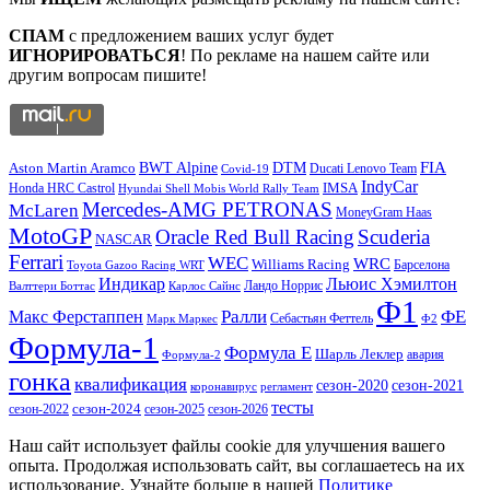
СПАМ
с предложением ваших услуг будет
ИГНОРИРОВАТЬСЯ
! По рекламе на нашем сайте или
другим вопросам пишите!
DTM
FIA
BWT Alpine
Aston Martin Aramco
Ducati Lenovo Team
Covid-19
IndyCar
IMSA
Honda HRC Castrol
Hyundai Shell Mobis World Rally Team
Mercedes-AMG PETRONAS
McLaren
MoneyGram Haas
MotoGP
Oracle Red Bull Racing
Scuderia
NASCAR
Ferrari
WEC
WRC
Williams Racing
Барселона
Toyota Gazoo Racing WRT
Индикар
Льюис Хэмилтон
Валттери Боттас
Ландо Норрис
Карлос Сайнс
Ф1
Ралли
ФЕ
Макс Ферстаппен
Марк Маркес
Себастьян Феттель
Ф2
Формула-1
Формула Е
Шарль Леклер
авария
Формула-2
гонка
квалификация
сезон-2020
сезон-2021
коронавирус
регламент
тесты
сезон-2022
сезон-2024
сезон-2025
сезон-2026
Наш сайт использует файлы cookie для улучшения вашего
опыта. Продолжая использовать сайт, вы соглашаетесь на их
использование. Узнайте больше в нашей
Политике