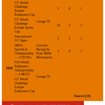
GT World
Challenge
5
0
1
0
Europe
Endurance Cup
GT World
Garage 59
Challenge
10
2
2
0
Europe Sprint
Cup
International
2
2
2
1
GT Open
IMSA
Corvette
SportsCar
Racing by
2
0
1
0
Championship
Pratt Miller
— GTD Pro
Motorsports
FIA World
Endurance
2026
Championship
— LMGT3
Garage 59
GT World
Challenge
Europe
Endurance Cup
Source:[13]