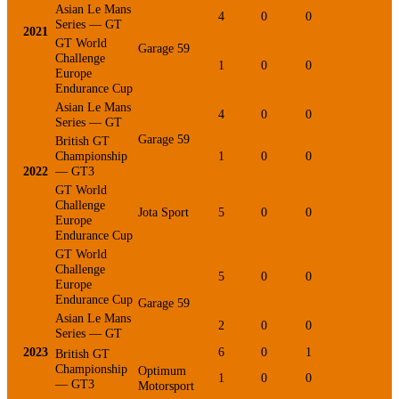
Asian Le Mans
4
0
0
0
Series — GT
2021
GT World
Garage 59
Challenge
1
0
0
0
Europe
Endurance Cup
Asian Le Mans
4
0
0
0
Series — GT
Garage 59
British GT
Championship
1
0
0
1
2022
— GT3
GT World
Challenge
Jota Sport
5
0
0
0
Europe
Endurance Cup
GT World
Challenge
5
0
0
1
Europe
Endurance Cup
Garage 59
Asian Le Mans
2
0
0
0
Series — GT
2023
6
0
1
1
British GT
Championship
Optimum
1
0
0
0
— GT3
Motorsport