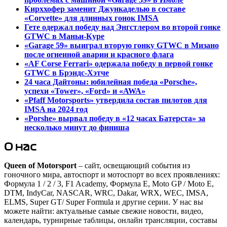
Кирххофер заменит Джункаделью в составе
«Corvette» для длинных гонок IMSA
Гете одержал победу над Энгстлером во второй гонке
GTWC в Маньи-Куре
«Garage 59» выиграл вторую гонку GTWC в Мизано
после огненной аварии и красного флага
«AF Corse Ferrari» одержала победу в первой гонке
GTWC в Брэндс-Хэтче
24 часа Дайтоны: юбилейная победа «Porsche»,
успехи «Tower», «Ford» и «AWA»
«Pfaff Motorsports» утвердила состав пилотов для
IMSA на 2024 год
«Porshe» вырвал победу в «12 часах Батерста» за
несколько минут до финиша
О нас
Queen of Motorsport
– сайт, освещающий события из
гоночного мира, автоспорт и мотоспорт во всех проявлениях:
Формула 1 / 2 / 3, F1 Academy, Формула Е, Moto GP / Moto E,
DTM, IndyCar, NASCAR, WRC, Dakar, WRX, WEC, IMSA,
ELMS, Super GT/ Super Formula и другие серии. У нас вы
можете найти: актуальные самые свежие новости, видео,
календарь, турнирные таблицы, онлайн трансляции, составы