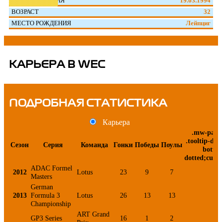
ДАТА РОЖДЕНИЯ
19.03.1994
ВОЗРАСТ
32
МЕСТО РОЖДЕНИЯ
Лейпциг
КАРЬЕРА В WEC
ПОДРОБНАЯ СТАТИСТИКА
Карьера
.mw-parse
.tooltip-dot
Сезон
Серия
Команда
Гонки
Победы
Поулы
botto
dotted;curso
ADAC Formel
2012
Lotus
23
9
7
8
Masters
German
2013
Formula 3
Lotus
26
13
13
1
Championship
ART Grand
GP3 Series
16
1
2
4