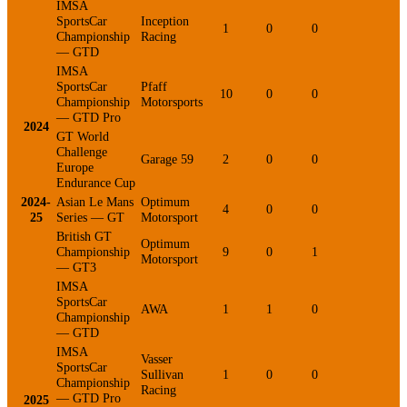
IMSA
SportsCar
Inception
1
0
0
0
Championship
Racing
— GTD
IMSA
SportsCar
Pfaff
10
0
0
0
Championship
Motorsports
— GTD Pro
2024
GT World
Challenge
Garage 59
2
0
0
0
Europe
Endurance Cup
2024-
Asian Le Mans
Optimum
4
0
0
0
25
Series — GT
Motorsport
British GT
Optimum
Championship
9
0
1
0
Motorsport
— GT3
IMSA
SportsCar
AWA
1
1
0
1
Championship
— GTD
IMSA
Vasser
SportsCar
Sullivan
1
0
0
0
Championship
Racing
— GTD Pro
2025