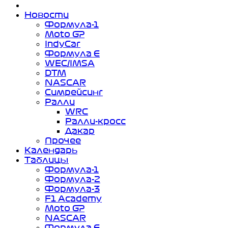
Новости
Формула-1
Moto GP
IndyCar
Формула Е
WEC/IMSA
DTM
NASCAR
Симрейсинг
Ралли
WRC
Ралли-кросс
Дакар
Прочее
Календарь
Таблицы
Формула-1
Формула-2
Формула-3
F1 Academy
Moto GP
NASCAR
Формула Е