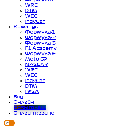
WRC
DTM
WEC
IndyCar
Команды
Формула-1
Формула-2
Формула-3
F1 Academy
Формула Е
Moto GP
NASCAR
WRC
WEC
IndyCar
DTM
IMSA
Видео
Онлайн
Розыгрыши
Онлайн казино