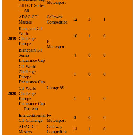
Motorsport
24H GT Series
— A6
ADAC GT
Callaway
12
3
1
2
Masters
Competition
Blancpain GT
World
10
1
0
1
2019
Challenge
R-
Europe
Motorsport
Blancpain GT
Series
4
0
0
1
Endurance Cup
GT World
Challenge
1
0
0
0
Europe
Endurance Cup
Garage 59
GT World
2020
Challenge
Europe
1
1
0
0
Endurance Cup
— Pro-Am
Intercontinental
R-
0
0
0
0
GT Challenge
Motorsport
ADAC GT
Callaway
14
1
0
0
Masters
Competition