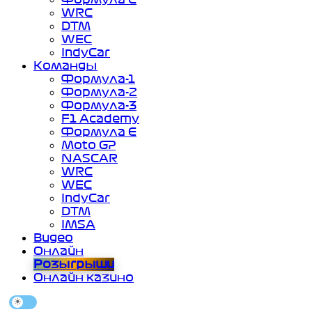
WRC
DTM
WEC
IndyCar
Команды
Формула-1
Формула-2
Формула-3
F1 Academy
Формула Е
Moto GP
NASCAR
WRC
WEC
IndyCar
DTM
IMSA
Видео
Онлайн
Розыгрыши
Онлайн казино