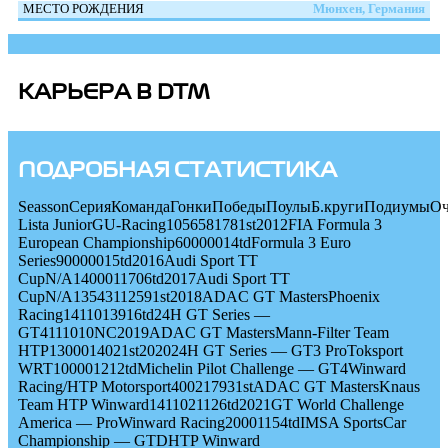
МЕСТО РОЖДЕНИЯ
Мюнхен, Германия
КАРЬЕРА В DTM
ПОДРОБНАЯ СТАТИСТИКА
SeassonСерияКомандаГонкиПобедыПоулыБ.кругиПодиумыОч
Lista JuniorGU-Racing1056581781st2012FIA Formula 3
European Championship60000014tdFormula 3 Euro
Series90000015td2016Audi Sport TT
CupN/A1400011706td2017Audi Sport TT
CupN/A13543112591st2018ADAC GT MastersPhoenix
Racing1411013916td24H GT Series —
GT4111010NC2019ADAC GT MastersMann-Filter Team
HTP1300014021st202024H GT Series — GT3 ProToksport
WRT100001212tdMichelin Pilot Challenge — GT4Winward
Racing/HTP Motorsport400217931stADAC GT MastersKnaus
Team HTP Winward1411021126td2021GT World Challenge
America — ProWinward Racing20001154tdIMSA SportsCar
Championship — GTDHTP Winward