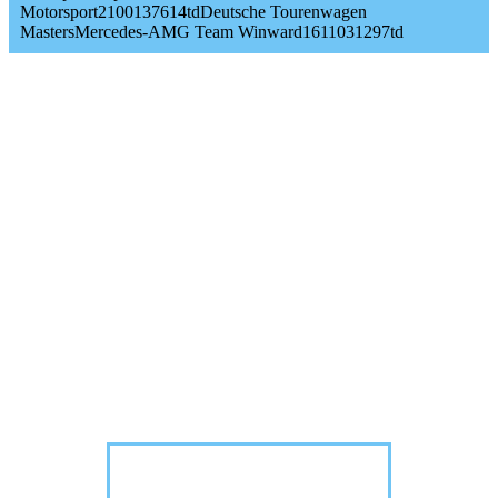
Motorsport2100137614tdDeutsche Tourenwagen
MastersMercedes-AMG Team Winward1611031297td