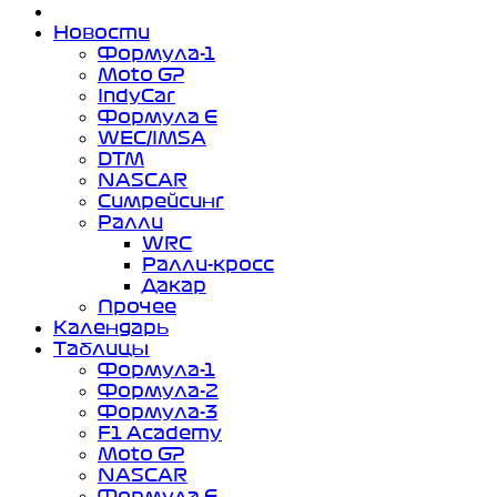
Новости
Формула-1
Moto GP
IndyCar
Формула Е
WEC/IMSA
DTM
NASCAR
Симрейсинг
Ралли
WRC
Ралли-кросс
Дакар
Прочее
Календарь
Таблицы
Формула-1
Формула-2
Формула-3
F1 Academy
Moto GP
NASCAR
Формула Е