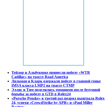
Тейлор и Альбукерке принесли победу «WTR
Cadillac» на трассе Road America
Дильман и Кларк одержали победу в главной гонке
IMSA класса LMP2 на трассе CTMP
Эллис и Тим поделились эмоциями после безумной
борьбы за победу в GTD в Rolex24
«Porsche Penske» в третий раз подряд выиграла Rolex
24, успехи «CrowdStrike by APR» и «Paul Miller
Racing»