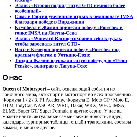
Эллис: «Второй подряд титул GTD немного более
особенный»
Симс и Гарсия увеличили отрыв в чемпионате IMSA
благодаря победе в Вирджинии
Кэмпбелл и Жамин принесли победу «Porsche» в
гонке IMSA на Лагуна-Сека
Эллис: «Winward Racing»сохранил себя в руках,
чтобы завоевать титул GTD»
Наср и Кэмерон принесли победу «Porsche» под
красным флагом в Уоткинс-Глене
Тэнди и Жамин одержали сотую победу для «Team
Penske», выиграв в Лагуна-Секе
О нас
Queen of Motorsport
– сайт, освещающий события из
гоночного мира, автоспорт и мотоспорт во всех проявлениях:
Формула 1 / 2 / 3, F1 Academy, Формула Е, Moto GP / Moto E,
DTM, IndyCar, NASCAR, WRC, Dakar, WRX, WEC, IMSA,
ELMS, Super GT/ Super Formula и другие серии. У нас вы
можете найти: актуальные самые свежие новости, видео,
календарь, турнирные таблицы, онлайн трансляции, составы
команд, и многое другое.