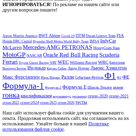
ИГНОРИРОВАТЬСЯ
! По рекламе на нашем сайте или
другим вопросам пишите!
DTM
FIA
BWT Alpine
Aston Martin Aramco
Ducati Lenovo Team
Covid-19
IndyCar
IMSA
Honda HRC Castrol
Hyundai Shell Mobis World Rally Team
Mercedes-AMG PETRONAS
McLaren
MoneyGram Haas
MotoGP
Oracle Red Bull Racing
Scuderia
NASCAR
Ferrari
WEC
WRC
Williams Racing
Барселона
Toyota Gazoo Racing WRT
Индикар
Льюис Хэмилтон
Валттери Боттас
Ландо Норрис
Карлос Сайнс
Ф1
Ралли
ФЕ
Макс Ферстаппен
Марк Маркес
Себастьян Феттель
Ф2
Формула-1
Формула Е
Шарль Леклер
авария
Формула-2
гонка
квалификация
сезон-2020
сезон-2021
коронавирус
регламент
тесты
сезон-2022
сезон-2024
сезон-2025
сезон-2026
Наш сайт использует файлы cookie для улучшения вашего
опыта. Продолжая использовать сайт, вы соглашаетесь на их
использование. Узнайте больше в нашей
Политике
использования файлов cookie
.