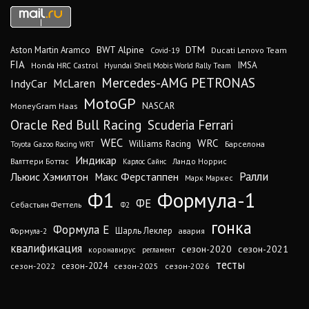
DTM
BWT Alpine
Aston Martin Aramco
Ducati Lenovo Team
Covid-19
FIA
IMSA
Honda HRC Castrol
Hyundai Shell Mobis World Rally Team
Mercedes-AMG PETRONAS
IndyCar
McLaren
MotoGP
MoneyGram Haas
NASCAR
Oracle Red Bull Racing
Scuderia Ferrari
WEC
WRC
Williams Racing
Барселона
Toyota Gazoo Racing WRT
Индикар
Валттери Боттас
Ландо Норрис
Карлос Сайнс
Ралли
Льюис Хэмилтон
Макс Ферстаппен
Марк Маркес
Ф1
Формула-1
ФЕ
Себастьян Феттель
Ф2
гонка
Формула Е
Шарль Леклер
авария
Формула-2
квалификация
сезон-2020
сезон-2021
коронавирус
регламент
тесты
сезон-2024
сезон-2022
сезон-2025
сезон-2026