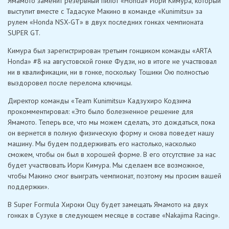
Ямамото заменит резервный пилот «Honda» Иори Кимура, который
выступит вместе с Тадасуке Макино в команде «Kunimitsu» за
рулем «Honda NSX-GT» в двух последних гонках чемпионата
SUPER GT.
Кимура был зарегистрирован третьим гонщиком команды «ARTA
Honda» #8 на августовской гонке Фудзи, но в итоге не участвовал
ни в квалификации, ни в гонке, поскольку Тошики Ою полностью
выздоровел после перелома ключицы.
Директор команды «Team Kunimitsu» Кадзухиро Кодзима
прокомментировал: «Это было болезненное решение для
Ямамото. Теперь все, что мы можем сделать, это дождаться, пока
он вернется в полную физическую форму и снова поведет нашу
машину. Мы будем поддерживать его настолько, насколько
сможем, чтобы он был в хорошей форме. В его отсутствие за нас
будет участвовать Иори Кимура. Мы сделаем все возможное,
чтобы Макино смог выиграть чемпионат, поэтому мы просим вашей
поддержки».
В Super Formula Хироки Оцу будет замещать Ямамото на двух
гонках в Сузуке в следующем месяце в составе «Nakajima Racing».