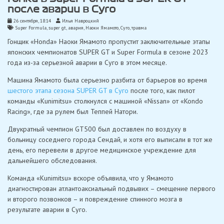
после аварии в Суго
26 сентября, 18:14
Илья Навроцкий
Super Formula
,
super gt
,
авария
,
Наоки Ямамото
,
Суго
,
травма
Гонщик «Honda» Наоки Ямамото пропустит заключительные этапы
японских чемпионатов SUPER GT и Super Formula в сезоне 2023
года из-за серьезной аварии в Суго в этом месяце.
Машина Ямамото была серьезно разбита от барьеров во время
шестого этапа сезона SUPER GT в Суго
после того, как пилот
команды «Kunimitsu» столкнулся с машиной «Nissan» от «Kondo
Racing», где за рулем был Теппей Натори.
Двукратный чемпион GT500 был доставлен по воздуху в
больницу соседнего города Сендай, и хотя его выписали в тот же
день, его перевели в другое медицинское учреждение для
дальнейшего обследования.
Команда «Kunimitsu» вскоре объявила, что у Ямамото
диагностирован атлантоаксиальный подвывих – смещение первого
и второго позвонков – и повреждение спинного мозга в
результате аварии в Суго.