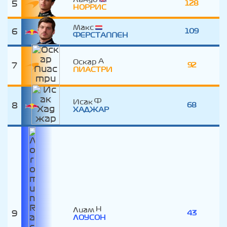
5
128
НОРРИС
Макс
6
109
ФЕРСТАППЕН
Оскар
7
92
ПИАСТРИ
Исак
8
68
ХАДЖАР
Лиам
9
43
ЛОУСОН