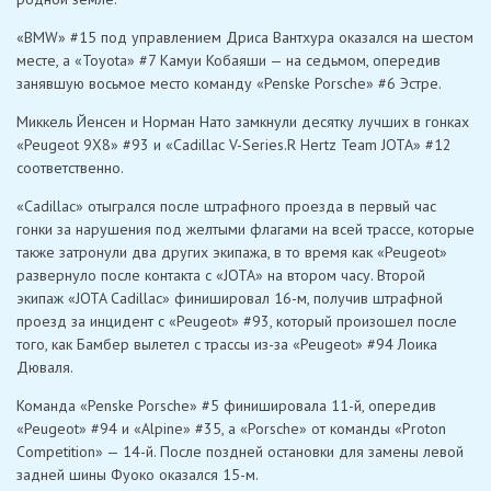
«BMW» #15 под управлением Дриса Вантхура оказался на шестом
месте, а «Toyota» #7 Камуи Кобаяши — на седьмом, опередив
занявшую восьмое место команду «Penske Porsche» #6 Эстре.
Миккель Йенсен и Норман Нато замкнули десятку лучших в гонках
«Peugeot 9X8» #93 и «Cadillac V-Series.R Hertz Team JOTA» #12
соответственно.
«Cadillac» отыгрался после штрафного проезда в первый час
гонки за нарушения под желтыми флагами на всей трассе, которые
также затронули два других экипажа, в то время как «Peugeot»
развернуло после контакта с «JOTA» на втором часу. Второй
экипаж «JOTA Cadillac» финишировал 16-м, получив штрафной
проезд за инцидент с «Peugeot» #93, который произошел после
того, как Бамбер вылетел с трассы из-за «Peugeot» #94 Лоика
Дюваля.
Команда «Penske Porsche» #5 финишировала 11-й, опередив
«Peugeot» #94 и «Alpine» #35, а «Porsche» от команды «Proton
Competition» — 14-й. После поздней остановки для замены левой
задней шины Фуоко оказался 15-м.