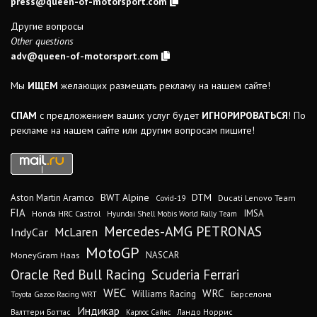
press@queen-of-motorsport.com
Другие вопросы
Other questions
adv@queen-of-motorsport.com
Мы
ИЩЕМ
желающих размещать рекламу на нашем сайте!
СПАМ
с предложением ваших услуг будет
ИГНОРИРОВАТЬСЯ
! По
рекламе на нашем сайте или другим вопросам пишите!
DTM
BWT Alpine
Aston Martin Aramco
Ducati Lenovo Team
Covid-19
FIA
IMSA
Honda HRC Castrol
Hyundai Shell Mobis World Rally Team
Mercedes-AMG PETRONAS
IndyCar
McLaren
MotoGP
MoneyGram Haas
NASCAR
Oracle Red Bull Racing
Scuderia Ferrari
WEC
WRC
Williams Racing
Барселона
Toyota Gazoo Racing WRT
Индикар
Валттери Боттас
Ландо Норрис
Карлос Сайнс