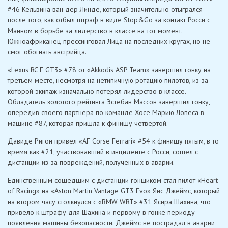
#46 Кельвина ван дер Линде, который значительно отыгрался
после того, как отбыл штраф в виде Stop&Go за контакт Росси с
Манном в борьбе за лидерство в классе на тот момент.
Южноафриканец прессинговал Лица на последних кругах, но не
смог обогнать австрийца.
«Lexus RC F GT3» #78 от «Akkodis ASP Team» завершил гонку на
третьем месте, несмотря на нетипичную ротацию пилотов, из-за
которой экипаж изначально потерял лидерство в классе.
Обладатель золотого рейтинга Эстебан Массон завершил гонку,
опередив своего партнера по команде Хосе Марию Лопеса в
машине #87, которая пришла к финишу четвертой.
Давиде Ригон привел «AF Corse Ferrari» #54 к финишу пятым, в то
время как #21, участвовавший в инциденте с Росси, сошел с
дистанции из-за повреждений, полученных в аварии.
Единственным сошедшим с дистанции гонщиком стал пилот «Heart
of Racing» на «Aston Martin Vantage GT3 Evo» Янс Джеймс, который
на втором часу столкнулся с «BMW WRT» #31 Ясира Шахина, что
привело к штрафу для Шахина и первому в гонке периоду
появления машины безопасности. Джеймс не пострадал в аварии