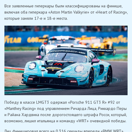
Все заявленные гиперкары были классифицированы на финише,
включая оба гиперкара «Aston Martin Valkyrie» от «Heart of Racing»,
которые заняли 17-е и 18-е места.
Победу в классе LMGT3 одержал «Porsche 911 GT3 R» #92 от
«Manthey Racing» под управлением Ричарда Лица, Риккардо Перы
и Райана Хардвика после дорогостоящего штрафа Росси, который,
возможно, лишил итальянца и команду «WRT» очевидной победы.
Лиц финишировал всего на 0,316 секунды впереди «BMW WRT»