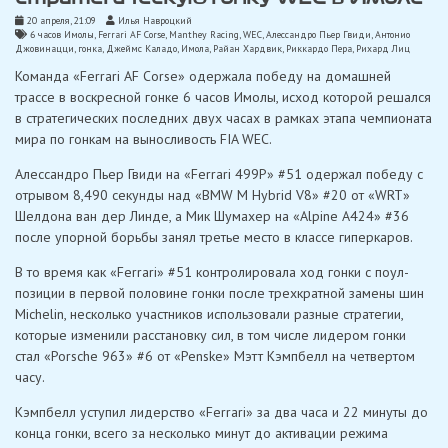
20 апреля, 21:09
Илья Навроцкий
6 часов Имолы
,
Ferrari AF Corse
,
Manthey Racing
,
WEC
,
Алессандро Пьер Гвиди
,
Антонио
Джовинацци
,
гонка
,
Джеймс Каладо
,
Имола
,
Райан Хардвик
,
Риккардо Пера
,
Рихард Лиц
Команда «Ferrari AF Corse» одержала победу на домашней
трассе в воскресной гонке 6 часов Имолы, исход которой решался
в стратегических последних двух часах в рамках этапа чемпионата
мира по гонкам на выносливость FIA WEC.
Алессандро Пьер Гвиди на «Ferrari 499P» #51 одержал победу с
отрывом 8,490 секунды над «BMW M Hybrid V8» #20 от «WRT»
Шелдона ван дер Линде, а Мик Шумахер на «Alpine A424» #36
после упорной борьбы занял третье место в классе гиперкаров.
В то время как «Ferrari» #51 контролировала ход гонки с поул-
позиции в первой половине гонки после трехкратной замены шин
Michelin, несколько участников использовали разные стратегии,
которые изменили расстановку сил, в том числе лидером гонки
стал «Porsche 963» #6 от «Penske» Мэтт Кэмпбелл на четвертом
часу.
Кэмпбелл уступил лидерство «Ferrari» за два часа и 22 минуты до
конца гонки, всего за несколько минут до активации режима