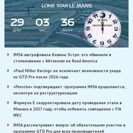
LONE STAR LE MANS
2
9
0
3
3
6
ДНИ
ЧАС
МИН
IMSA оштрафовала Кевина Эстре: его обвинили в
столкновении с Айткеном на Road America
«Paul Miller Racing» не исключает возможности ухода
из GTD Pro после 2026 года
«Porsche» подтверждает: программа IMSA продолжится,
несмотря на реструктуризацию
Формула E скорректировала дату проведения этапа в
Монако в 2027 году, чтобы избежать совпадения с FIA
WEC
IMSA рассматривает вопрос об обязательном участии в
программе GTD Pro для всех производителей