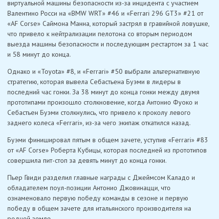
виртуальной машины безопасности из-за инцидента с участием
Валентино Росси на «BMW WRT» #46 и «Ferrari 296 GT3» #21 от
«AF Corse» Саймона Манна, который застрял в гравийной ловушке,
что привело к нейтрализации пелотона со вторым периодом
выезда машины безопасности и последующим рестартом за 1 час
и 58 минут до конца.
Однако и «Toyota» #8, и «Ferrari» #50 выбрали альтернативную
стратегию, которая вывела Себастьена Буэми в лидеры в
последний час гонки. За 38 минут до конца гонки между двумя
прототипами произошло столкновение, когда Антонио Фуоко и
Себастьен Буэми столкнулись, что привело к проколу левого
заднего колеса «Ferrari», из-за чего экипаж откатился назад.
Буэми финишировал пятым в общем зачете, уступив «Ferrari» #83
от «AF Corse» Роберта Кубицы, которая последней из прототипов
совершила пит-стоп за девять минут до конца гонки.
Пьер Гвиди разделил главные награды с Джеймсом Каладо и
обладателем поул-позиции Антонио Джовинацци, что
ознаменовало первую победу команды в сезоне и первую
победу в общем зачете для итальянского производителя на
родной земле.