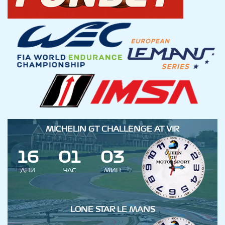
MICHELIN GT CHALLENGE AT VIR
1
6
0
1
0
2
3
ДНИ
ЧАС
МИН
LONE STAR LE MANS