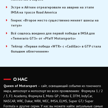
Эстре и Айткен отреагировали на аварию на этапе
IMSA на трассе Road America
Генрих: «Второе место существенно меняет шансы на
титул»
Всё сошлось воедино для первой победы в IMSA для
«Temerario GT3» от «Pfaff Motorsports»
Тейлор: «Первая победа «WTR» с «Cadillac» в GTP стала
большим облегчением»
О НАС
Queen of Motorsport
– сайт, освещающий события из гоночного
мира, автоспорт и мотоспорт во всех проявлениях: Формула 1 / 2
/ 3, F1 Academy, Формула Е, Moto GP / Moto E, DTM, IndyCar,
NASCAR, WRC, Dakar, WRX, WEC, IMSA, ELMS, Super GT/ Super
Formula и другие серии. У нас вы можете найти: актуальные самые