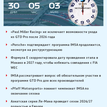
3
0
0
5
0
2
3
ДНИ
ЧАС
МИН
«Paul Miller Racing» не исключает возможности ухода
из GTD Pro после 2026 года
«Porsche» подтверждает: программа IMSA продолжится,
несмотря на реструктуризацию
Формула E скорректировала дату проведения этапа в
Монако в 2027 году, чтобы избежать совпадения с FIA
WEC
IMSA рассматривает вопрос об обязательном участии в
программе GTD Pro для всех производителей
«Pfaff Motorsports» покинет чемпионат IMSA по
окончании сезона
Азиатская серия Ле-Мана проведет сезон 2026/27
полностью в Европе