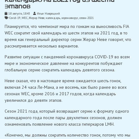
этапов
18 августа, 18:43
Илья Навроцкий
Covid-19
,
WEC
,
Жерар Неве
,
календарь
,
коронавирус
,
сезон-2021
Планируется, что чемпионат мира по гонкам на выносливость FIA
WEC сократит свой календарь из шести этапов на 2021 год, в то
время как генеральный директор серии Жерар Неве говорит, что
рассматривается несколько вариантов.
Развитие ситуации с пандемией коронавируса COVID-19 во всем
мире и экономическое давление на конкурентов побуждают
глобальную серию сократить календарь девятого сезона.
Неве сказал, что в настоящее время ожидается шесть гонок,
включая 24 часа Ле-Мана, а не восемь, как было ранее во всех
сезонах WEC, кроме 2016 и 2017 годов, когда календарь
увеличился до девяти этапов.
Сезон 2021 года, который возвращает серию к формату одного
календарного года после пары двухлетних сезонов, должен
ознаменовать появление нового класса гиперкаров LMH.
«Конечно, мы должны сократить количество гонок, потому что мы