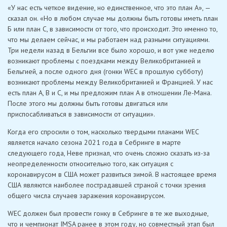
«У нас есть четкое видение, но единственное, что это план А», —
сказал он. «Но в любом случае мы должны быть готовы иметь план
Б или план С, в зависимости от того, что происходит. Это именно то,
что мы делаем сейчас, и мы работаем над разными ситуациями.
Три недели назад в Бельгии все было хорошо, и вот уже неделю
возникают проблемы с поездками между Великобританией и
Бельгией, а после одного дня (гонки WEC в прошлую субботу)
возникают проблемы между Великобританией и Францией. У нас
есть план A, B и C, и мы предложим план A в отношении Ле-Мана.
После этого мы должны быть готовы двигаться или
приспосабливаться в зависимости от ситуации».
Когда его спросили о том, насколько твердыми планами WEC
является начало сезона 2021 года в Себринге в марте
следующего года, Неве признал, что очень сложно сказать из-за
неопределенности относительно того, как ситуация с
коронавирусом в США может развиться зимой. В настоящее время
США являются наиболее пострадавшей страной с точки зрения
общего числа случаев заражения коронавирусом.
WEC должен был провести гонку в Себринге в те же выходные,
что и чемпионат IMSA ранее в этом году, но совместный этап был