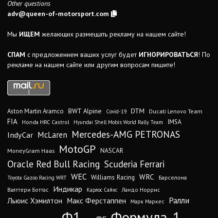
Other questions
adv@queen-of-motorsport.com
Мы
ИЩЕМ
желающих размещать рекламу на нашем сайте!
СПАМ
с предложением ваших услуг будет
ИГНОРИРОВАТЬСЯ
! По
рекламе на нашем сайте или другим вопросам пишите!
DTM
BWT Alpine
Aston Martin Aramco
Ducati Lenovo Team
Covid-19
FIA
IMSA
Honda HRC Castrol
Hyundai Shell Mobis World Rally Team
Mercedes-AMG PETRONAS
IndyCar
McLaren
MotoGP
MoneyGram Haas
NASCAR
Oracle Red Bull Racing
Scuderia Ferrari
WEC
WRC
Williams Racing
Барселона
Toyota Gazoo Racing WRT
Индикар
Валттери Боттас
Ландо Норрис
Карлос Сайнс
Ралли
Льюис Хэмилтон
Макс Ферстаппен
Марк Маркес
Ф1
Формула-1