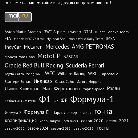
рекламе на нашем сайте или другим вопросам пишите!
DTM
BWT Alpine
Aston Martin Aramco
Ducati Lenovo Team
Covid-19
FIA
IMSA
Honda HRC Castrol
Hyundai Shell Mobis World Rally Team
Mercedes-AMG PETRONAS
IndyCar
McLaren
MotoGP
MoneyGram Haas
NASCAR
Oracle Red Bull Racing
Scuderia Ferrari
WEC
WRC
Williams Racing
Барселона
Toyota Gazoo Racing WRT
Индикар
Валттери Боттас
Ландо Норрис
Карлос Сайнс
Ралли
Льюис Хэмилтон
Макс Ферстаппен
Марк Маркес
Ф1
Формула-1
ФЕ
Себастьян Феттель
Ф2
гонка
Формула Е
Шарль Леклер
авария
Формула-2
квалификация
сезон-2020
сезон-2021
коронавирус
регламент
тесты
сезон-2024
сезон-2022
сезон-2025
сезон-2026