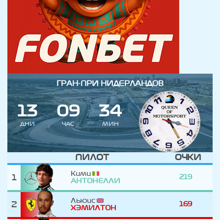
ГРАН-ПРИ НИДЕРЛАНДОВ
1
3
0
9
3
4
ДНИ
ЧАС
МИН
ПИЛОТ
ОЧКИ
Кими
1
219
АНТОНЕЛЛИ
Льюис
2
169
ХЭМИЛТОН