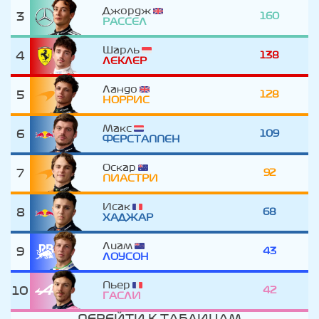
Джордж
3
160
РАССЕЛ
Шарль
4
138
ЛЕКЛЕР
Ландо
5
128
НОРРИС
Макс
6
109
ФЕРСТАППЕН
Оскар
7
92
ПИАСТРИ
Исак
8
68
ХАДЖАР
Лиам
9
43
ЛОУСОН
Пьер
10
42
ГАСЛИ
ПЕРЕЙТИ К ТАБЛИЦАМ