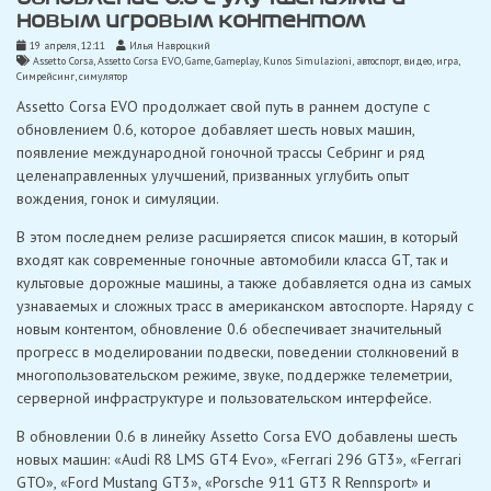
новым игровым контентом
19 апреля, 12:11
Илья Навроцкий
Assetto Corsa
,
Assetto Corsa EVO
,
Game
,
Gameplay
,
Kunos Simulazioni
,
автоспорт
,
видео
,
игра
,
Симрейсинг
,
симулятор
Assetto Corsa EVO продолжает свой путь в раннем доступе с
обновлением 0.6, которое добавляет шесть новых машин,
появление международной гоночной трассы Себринг и ряд
целенаправленных улучшений, призванных углубить опыт
вождения, гонок и симуляции.
В этом последнем релизе расширяется список машин, в который
входят как современные гоночные автомобили класса GT, так и
культовые дорожные машины, а также добавляется одна из самых
узнаваемых и сложных трасс в американском автоспорте. Наряду с
новым контентом, обновление 0.6 обеспечивает значительный
прогресс в моделировании подвески, поведении столкновений в
многопользовательском режиме, звуке, поддержке телеметрии,
серверной инфраструктуре и пользовательском интерфейсе.
В обновлении 0.6 в линейку Assetto Corsa EVO добавлены шесть
новых машин: «Audi R8 LMS GT4 Evo», «Ferrari 296 GT3», «Ferrari
GTO», «Ford Mustang GT3», «Porsche 911 GT3 R Rennsport» и