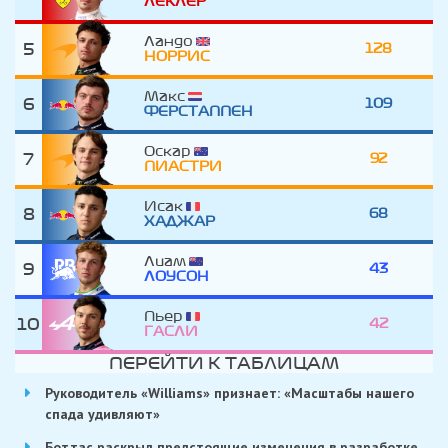
ЛЕКЛЕР
Ландо
5
128
НОРРИС
Макс
6
109
ФЕРСТАППЕН
Оскар
7
92
ПИАСТРИ
Исак
8
68
ХАДЖАР
Лиам
9
43
ЛОУСОН
Пьер
10
42
ГАСЛИ
ПЕРЕЙТИ К ТАБЛИЦАМ
Руководитель «Williams» признает: «Масштабы нашего
спада удивляют»
Боттас раскрыл предстоящие изменения в разработке