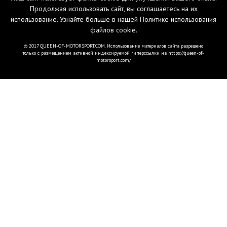
Продолжая использовать сайт, вы соглашаетесь на их
использование. Узнайте больше в нашей
Политике использования
файлов cookie
.
© 2017 QUEEN-OF-MOTORSPORT.COM. Использование материалов сайта разрешено
только с размещением активной индексируемой гиперссылки на https://queen-of-
motorsport.com/