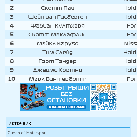
2
Скотт Пай
Hold
3
Шейн ван Гисберген
Hold
4
Фабиан Култхард
For
5
Скотт Маклафлин
For
6
Майкл Карузо
Niss
7
Тим Слейд
Hold
8
Гарт Тандер
Hold
9
Джеймс Кортни
Hold
10
Марк Винтерботт
For
ИСТОЧНИК
Queen of Motorsport