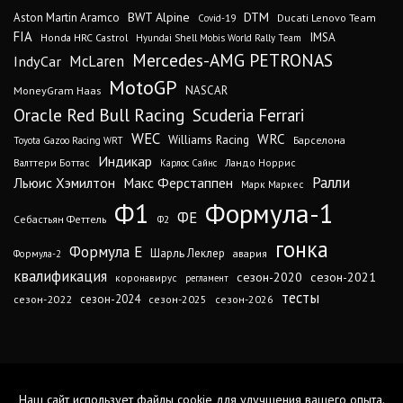
DTM
BWT Alpine
Aston Martin Aramco
Ducati Lenovo Team
Covid-19
FIA
IMSA
Honda HRC Castrol
Hyundai Shell Mobis World Rally Team
Mercedes-AMG PETRONAS
IndyCar
McLaren
MotoGP
MoneyGram Haas
NASCAR
Oracle Red Bull Racing
Scuderia Ferrari
WEC
WRC
Williams Racing
Барселона
Toyota Gazoo Racing WRT
Индикар
Валттери Боттас
Ландо Норрис
Карлос Сайнс
Ралли
Льюис Хэмилтон
Макс Ферстаппен
Марк Маркес
Ф1
Формула-1
ФЕ
Себастьян Феттель
Ф2
гонка
Формула Е
Шарль Леклер
авария
Формула-2
квалификация
сезон-2020
сезон-2021
коронавирус
регламент
тесты
сезон-2024
сезон-2022
сезон-2025
сезон-2026
Наш сайт использует файлы cookie для улучшения вашего опыта.