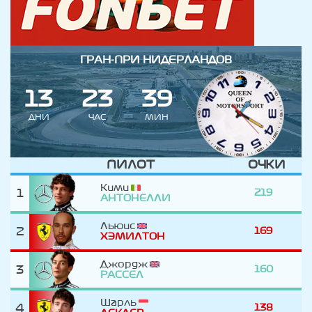
ГРАН-ПРИ НИДЕРЛАНДОВ
1
3
2
3
3
9
ДНИ
ЧАС
МИН
ПИЛОТ
ОЧКИ
Кими
1
219
АНТОНЕЛЛИ
Льюис
2
169
ХЭМИЛТОН
Джордж
3
160
РАССЕЛ
Шарль
4
138