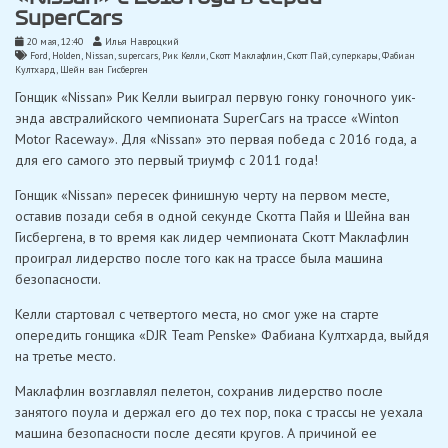
SuperCars
20 мая, 12:40
Илья Навроцкий
Ford
,
Holden
,
Nissan
,
supercars
,
Рик Келли
,
Скотт Маклафлин
,
Скотт Пай
,
суперкары
,
Фабиан
Култхард
,
Шейн ван Гисберген
Гонщик «Nissan» Рик Келли выиграл первую гонку гоночного уик-
энда австралийского чемпионата SuperCars на трассе «Winton
Motor Raceway». Для «Nissan» это первая победа с 2016 года, а
для его самого это первый триумф с 2011 года!
Гонщик «Nissan» пересек финишную черту на первом месте,
оставив позади себя в одной секунде Скотта Пайя и Шейна ван
Гисбергена, в то время как лидер чемпионата Скотт Маклафлин
проиграл лидерство после того как на трассе была машина
безопасности.
Келли стартовал с четвертого места, но смог уже на старте
опередить гонщика «DJR Team Penske» Фабиана Култхарда, выйдя
на третье место.
Маклафлин возглавлял пелетон, сохранив лидерство после
занятого поула и держал его до тех пор, пока с трассы не уехала
машина безопасности после десяти кругов. А причиной ее