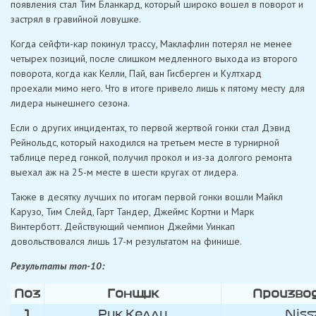
появления стал Тим Бланкард, который широко вошел в поворот и
застрял в гравийной ловушке.
Когда сейфти-кар покинул трассу, Маклафлин потерял не менее
четырех позиций, после слишком медленного выхода из второго
поворота, когда как Келли, Пай, ван Гисберген и Култхард
проехали мимо него. Что в итоге привело лишь к пятому месту для
лидера нынешнего сезона.
Если о других инцидентах, то первой жертвой гонки стал Дэвид
Рейнольдс, который находился на третьем месте в турнирной
таблице перед гонкой, получил прокол и из-за долгого ремонта
выехал аж на 25-м месте в шести кругах от лидера.
Также в десятку лучших по итогам первой гонки вошли Майкл
Карузо, Тим Слейд, Гарт Тандер, Джеймс Кортни и Марк
Винтерботт. Действующий чемпион Джейми Уинкап
довольствовался лишь 17-м результатом на финише.
Результаты топ-10:
Поз
Гонщик
Произво
1
Рик Келли
Niss