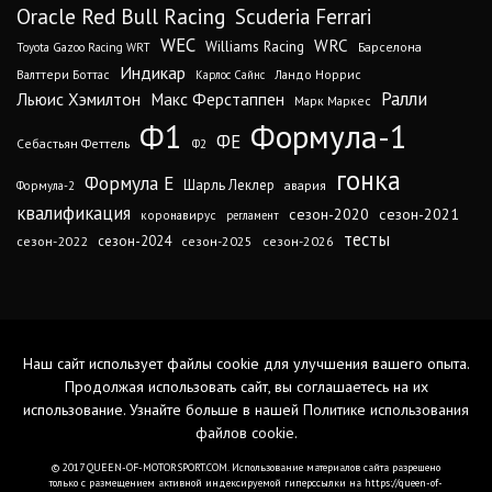
Oracle Red Bull Racing
Scuderia Ferrari
WEC
WRC
Williams Racing
Барселона
Toyota Gazoo Racing WRT
Индикар
Валттери Боттас
Ландо Норрис
Карлос Сайнс
Ралли
Льюис Хэмилтон
Макс Ферстаппен
Марк Маркес
Ф1
Формула-1
ФЕ
Себастьян Феттель
Ф2
гонка
Формула Е
Шарль Леклер
авария
Формула-2
квалификация
сезон-2020
сезон-2021
коронавирус
регламент
тесты
сезон-2024
сезон-2022
сезон-2025
сезон-2026
Наш сайт использует файлы cookie для улучшения вашего опыта.
Продолжая использовать сайт, вы соглашаетесь на их
использование. Узнайте больше в нашей
Политике использования
файлов cookie
.
© 2017 QUEEN-OF-MOTORSPORT.COM. Использование материалов сайта разрешено
только с размещением активной индексируемой гиперссылки на https://queen-of-