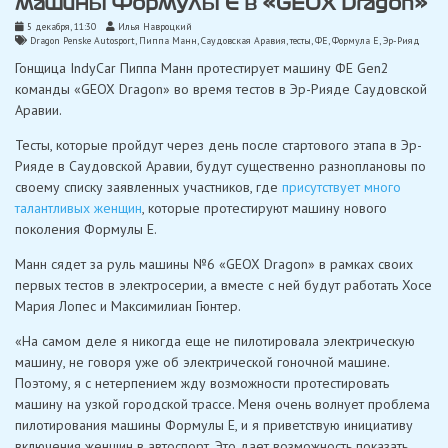
машины Формулы Е в «GEOX Dragon»
5 декабря, 11:30
Илья Навроцкий
Dragon Penske Autosport
,
Пиппа Манн
,
Саудовская Аравия
,
тесты
,
ФЕ
,
Формула Е
,
Эр-Рияд
Гонщица IndyCar Пиппа Манн протестирует машину ФЕ Gen2
команды «GEOX Dragon» во время тестов в Эр-Рияде Саудовской
Аравии.
Тесты, которые пройдут через день после стартового этапа в Эр-
Рияде в Саудовской Аравии, будут существенно разноплановы по
своему списку заявленных участников, где
присутствует много
талантливых женщин
, которые протестируют машину нового
поколения Формулы Е.
Манн сядет за руль машины №6 «GEOX Dragon» в рамках своих
первых тестов в электросерии, а вместе с ней будут работать Хосе
Мария Лопес и Максимилиан Гюнтер.
«На самом деле я никогда еще не пилотировала электрическую
машину, не говоря уже об электрической гоночной машине.
Поэтому, я с нетерпением жду возможности протестировать
машину на узкой городской трассе. Меня очень волнует проблема
пилотирования машины Формулы Е, и я приветствую инициативу
включения женщин в автоспорт. Это дает возможность показать