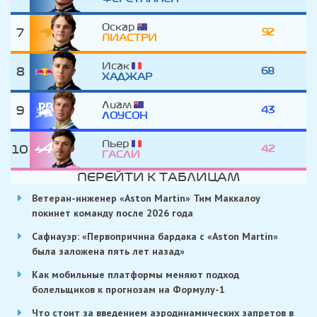
Оскар
7
92
ПИАСТРИ
Исак
8
68
ХАДЖАР
Лиам
9
43
ЛОУСОН
Пьер
10
42
ГАСЛИ
ПЕРЕЙТИ К ТАБЛИЦАМ
Ветеран-инженер «Aston Martin» Тим Маккалоу
покинет команду после 2026 года
Сафнауэр: «Первопричина бардака с «Aston Martin»
была заложена пять лет назад»
Как мобильные платформы меняют подход
болельщиков к прогнозам на Формулу-1
Что стоит за введением аэродинамических запретов в