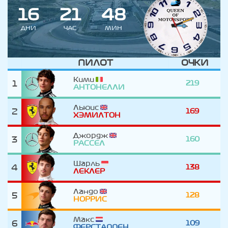
1
6
2
1
4
8
ДНИ
ЧАС
МИН
ПИЛОТ
ОЧКИ
Кими
1
219
АНТОНЕЛЛИ
Льюис
2
169
ХЭМИЛТОН
Джордж
3
160
РАССЕЛ
Шарль
4
138
ЛЕКЛЕР
Ландо
5
128
НОРРИС
Макс
6
109
ФЕРСТАППЕН