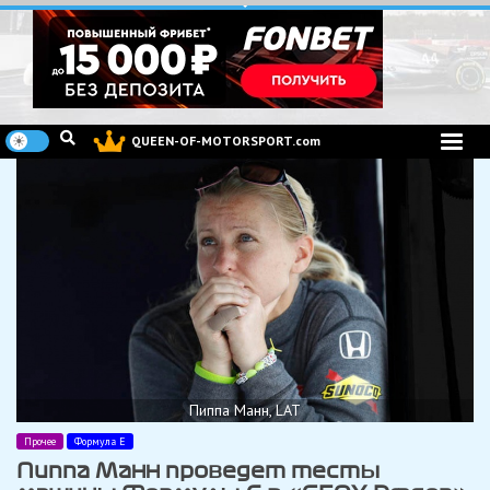
Перейти
к
содержимому
QUEEN-OF-MOTORSPORT.com
Пиппа Манн, LAT
Прочее
Формула Е
Пиппа Манн проведет тесты