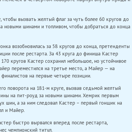
, чтобы вызвать желтый флаг за чуть более 60 кругов до
за новыми шинами и топливом, чтобы добраться до конца
гонка возобновилась за 58 кругов до конца, претенденты
иции после рестарта. За 43 круга до финиша Кастер
 170 кругов Кастер сохранил небольшое, но устойчивое
йер переместился на третье место, а Майер — на
х финалистов на первые четыре позиции.
его поворота на 181-м круге, вызвав седьмой желтый
ашины на пит-роуд за новыми шинами. Хемрик первым
ух шин, а за ним следовал Кастер – первый гонщик на
лл и Майер.
Кастер быстро вырвался вперед после рестарта,
нес чемпионский титул.