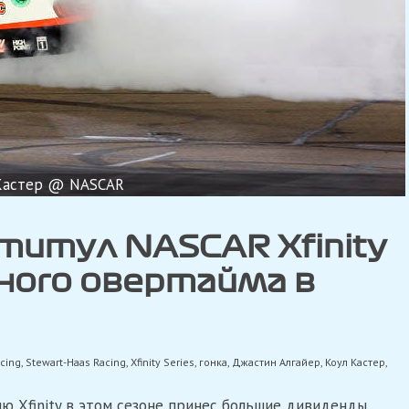
Кастер @ NASCAR
титул NASCAR Xfinity
йного овертайма в
acing
,
Stewart-Haas Racing
,
Xfinity Series
,
гонка
,
Джастин Алгайер
,
Коул Кастер
,
ю Xfinity в этом сезоне принес большие дивиденды,