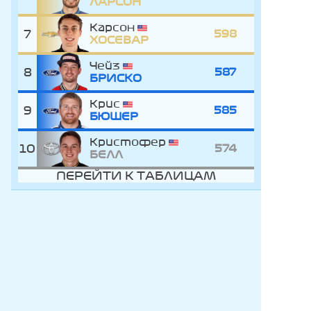
ЛАРСОН
Карсон
7
598
ХОСЕВАР
Чейз
8
587
БРИСКО
Крис
9
585
БЮШЕР
Кристофер
10
574
БЕЛЛ
ПЕРЕЙТИ К ТАБЛИЦАМ