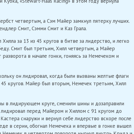
и Кубка, «Stewart-Haas Racing» в этом году вернула
Хербст четвертым, а Сэм Майер замкнул пятерку лучших.
ендлер Смит, Сэмми Смит и Каз Грала.
Хилла за 13 из 45 кругов в битве за лидерство, и легко
еду. Смит был третьим, Хилл четвертым, а Майер
т разворота в начале гонки, гоняясь за Немечеком и
кольку он лидировал, когда были вызваны желтые флаги
з 45 кругов. Майер был вторым, Немечек третьим, Хилл
ы в лидирующем круге, сменили шины и дозаправили
и лидировал перед Майером и Хиллом с 91 кругом до
 Кастера снаружи и вернул себе лидерство вскоре после
беде в серии, обогнал Немечека и впервые в гонке вышел
стя Немечек в четвертом повороте нырнул внутрь Крида и