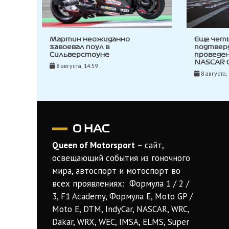
Мартин неожиданно
Еще чет
завоевал поул в
подтвер
Сильверстоуне
проведен
NASCAR C
8 августа, 14:59
8 августа,
О НАС
Queen of Motorsport
– сайт,
освещающий события из гоночного
мира, автоспорт и мотоспорт во
всех проявлениях: Формула 1 / 2 /
3, F1 Academy, Формула Е, Moto GP /
Moto E, DTM, IndyCar, NASCAR, WRC,
Dakar, WRX, WEC, IMSA, ELMS, Super