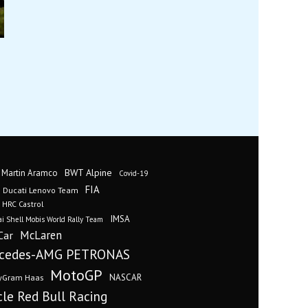
BWT Alpine
 Martin Aramco
Covid-19
FIA
Ducati Lenovo Team
 HRC Castrol
IMSA
i Shell Mobis World Rally Team
Car
McLaren
cedes-AMG PETRONAS
MotoGP
yGram Haas
NASCAR
cle Red Bull Racing