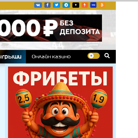
угих гоночных серий
ыгрыши
Онлайн казино