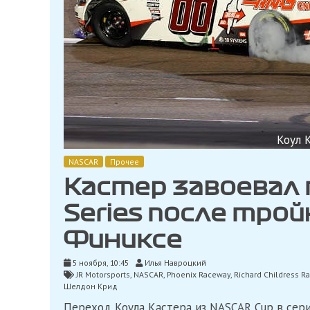
Коул 
NASCAR
Прочее
Кастер завоевал 
Series после тро
Финиксе
5 ноября, 10:45
Илья Навроцкий
JR Motorsports
,
NASCAR
,
Phoenix Raceway
,
Richard Childress R
Шелдон Крид
Переход Коула Кастера из NASCAR Cup в сери