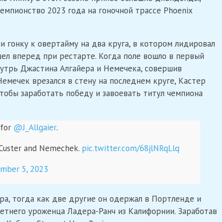
емпионство 2023 года на гоночной трассе Phoenix
и гонку к овертайму на два круга, в котором лидировал
ел вперед при рестарте. Когда поле вошло в первый
нутрь Джастина Алгайера и Немечека, совершив
Немечек врезался в стену на последнем круге, Кастер
тобы заработать победу и завоевать титул чемпиона
 for
@J_Allgaier
.
g Custer and Nemechek.
pic.twitter.com/68jlNRqLlq
mber 5, 2023
ера, тогда как две другие он одержал в Портленде и
летнего уроженца Ладера-Ранч из Калифорнии. Заработав