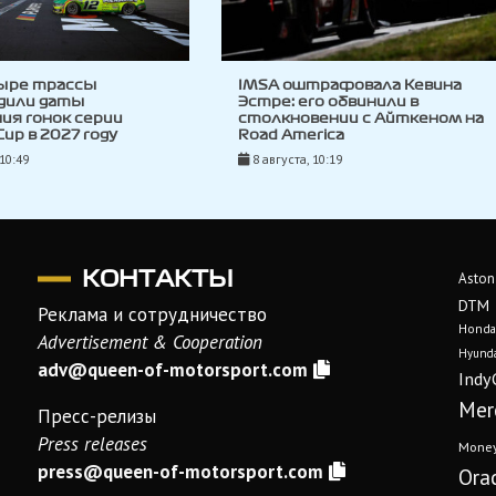
ыре трассы
IMSA оштрафовала Кевина
дили даты
Эстре: его обвинили в
ия гонок серии
столкновении с Айткеном на
up в 2027 году
Road America
 10:49
8 августа, 10:19
КОНТАКТЫ
Aston
DTM
Реклама и сотрудничество
Honda
Advertisement & Cooperation
Hyunda
adv@queen-of-motorsport.com
Indy
Mer
Пресс-релизы
Press releases
Mone
press@queen-of-motorsport.com
Ora