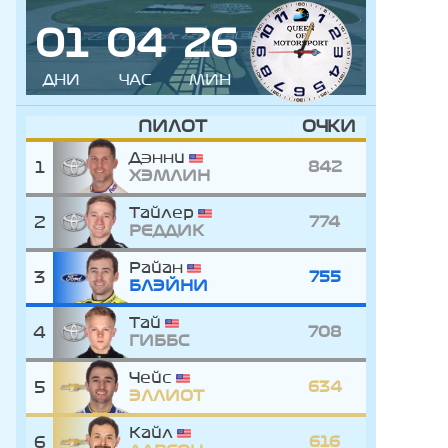
0
1
0
4
2
6
ДНИ
ЧАС
МИН
ПИЛОТ
ОЧКИ
Дэнни
1
842
ХЭМЛИН
Тайлер
2
774
РЕДДИК
Райан
3
755
БЛЭЙНИ
Тай
4
708
ГИББС
Чейс
5
634
ЭЛЛИОТ
Кайл
6
616