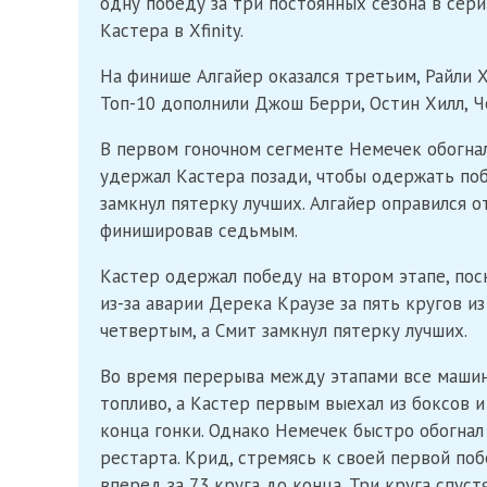
одну победу за три постоянных сезона в сери
Кастера в Xfinity.
На финише Алгайер оказался третьим, Райли 
Топ-10 дополнили Джош Берри, Остин Хилл, Ч
В первом гоночном сегменте Немечек обогнал 
удержал Кастера позади, чтобы одержать поб
замкнул пятерку лучших. Алгайер оправился о
финишировав седьмым.
Кастер одержал победу на втором этапе, пос
из-за аварии Дерека Краузе за пять кругов и
четвертым, а Смит замкнул пятерку лучших.
Во время перерыва между этапами все машин
топливо, а Кастер первым выехал из боксов 
конца гонки. Однако Немечек быстро обогнал
рестарта. Крид, стремясь к своей первой по
вперед за 73 круга до конца. Три круга спу