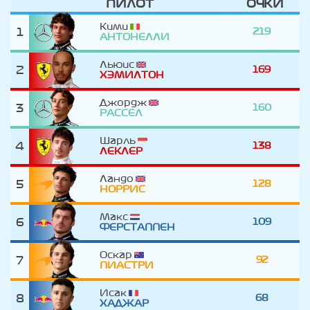
ПИЛОТ
ОЧКИ
Кими
1
219
АНТОНЕЛЛИ
Льюис
2
169
ХЭМИЛТОН
Джордж
3
160
РАССЕЛ
Шарль
4
138
ЛЕКЛЕР
Ландо
5
128
НОРРИС
Макс
6
109
ФЕРСТАППЕН
Оскар
7
92
ПИАСТРИ
Исак
8
68
ХАДЖАР