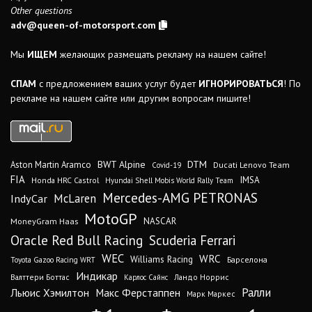
Other questions
adv@queen-of-motorsport.com
Мы
ИЩЕМ
желающих размещать рекламу на нашем сайте!
СПАМ
с предложением ваших услуг будет
ИГНОРИРОВАТЬСЯ
! По
рекламе на нашем сайте или другим вопросам пишите!
DTM
BWT Alpine
Aston Martin Aramco
Ducati Lenovo Team
Covid-19
FIA
IMSA
Honda HRC Castrol
Hyundai Shell Mobis World Rally Team
Mercedes-AMG PETRONAS
IndyCar
McLaren
MotoGP
MoneyGram Haas
NASCAR
Oracle Red Bull Racing
Scuderia Ferrari
WEC
WRC
Williams Racing
Барселона
Toyota Gazoo Racing WRT
Индикар
Валттери Боттас
Ландо Норрис
Карлос Сайнс
Ралли
Льюис Хэмилтон
Макс Ферстаппен
Марк Маркес