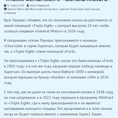
12 марта, 12:10
Илья Навроцкий
General Motors
,
Red Bull Ampol Racing Team
,
supercars
,
Triple Eight
,
Крэг Лаундес
,
суперкары
Крэг Лаундес объявил, что по окончании сезона он расстанется со
своей командой «Triple Eight», с которой выступал 20 лет, чтобы
остаться гонщиком «General Motors» в 2026 году.
В следующем сезоне Лаундес присоединится к команде
«Chevrolet» в серии Supercars, которая будет называться именно
так, а «Triple Eight» станет командой «Ford».
Он присоединился к «Triple Eight», когда это была команда «Ford»
в 2005 году, и в том же году одержал первую победу команды в
Supercars. Он выиграл шесть гонок Bathurst 1000 с командой,
которая перешла на бренд «Holden» от компании «GM» в 2010
году.
С тех пор, как он ушел из гонок на постоянной основе в 2018 году,
он стал штурманом, а в 2022 году перешел в программу WildCard
от «Triple Eight», где к нему присоединяется и он является
наставником молодого гонщика. Это продолжится и в этом сезоне,
когда он будет гоняться вместе с чемпионом Super2 Заком