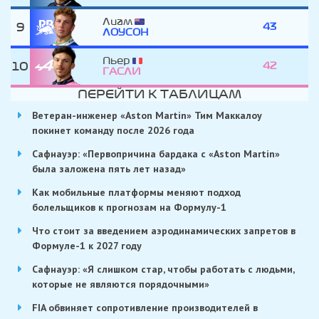
Лиам
9
43
ЛОУСОН
Пьер
10
42
ГАСЛИ
ПЕРЕЙТИ К ТАБЛИЦАМ
Ветеран-инженер «Aston Martin» Тим Маккалоу
покинет команду после 2026 года
Сафнауэр: «Первопричина бардака с «Aston Martin»
была заложена пять лет назад»
Как мобильные платформы меняют подход
болельщиков к прогнозам на Формулу-1
Что стоит за введением аэродинамических запретов в
Формуле-1 к 2027 году
Сафнауэр: «Я слишком стар, чтобы работать с людьми,
которые не являются порядочными»
FIA обвиняет сопротивление производителей в