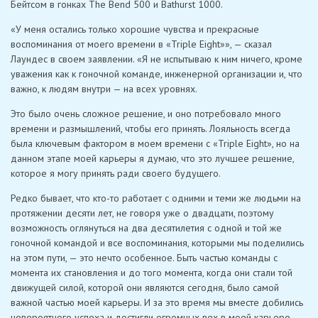
Бейтсом в гонках The Bend 500 и Bathurst 1000.
«У меня остались только хорошие чувства и прекрасные
воспоминания от моего времени в «Triple Eight»», — сказал
Лаундес в своем заявлении. «Я не испытываю к ним ничего, кроме
уважения как к гоночной команде, инженерной организации и, что
важно, к людям внутри — на всех уровнях.
Это было очень сложное решение, и оно потребовало много
времени и размышлений, чтобы его принять. Лояльность всегда
была ключевым фактором в моем времени с «Triple Eight», но на
данном этапе моей карьеры я думаю, что это лучшее решение,
которое я могу принять ради своего будущего.
Редко бывает, что кто-то работает с одними и теми же людьми на
протяжении десяти лет, не говоря уже о двадцати, поэтому
возможность оглянуться на два десятилетия с одной и той же
гоночной командой и все воспоминания, которыми мы поделились
на этом пути, — это нечто особенное. Быть ​​частью команды с
момента их становления и до того момента, когда они стали той
движущей силой, которой они являются сегодня, было самой
важной частью моей карьеры. И за это время мы вместе добились
невероятного успеха и достигли огромных вех в моей карьере —