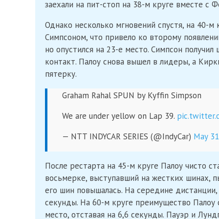
заехали на пит-стоп на 38-м круге вместе с 
Однако несколько мгновений спустя, на 40-м 
Симпсоном, что привело ко второму появлени
но опустился на 23-е место. Симпсон получи
контакт. Палоу снова вышел в лидеры, а Кир
пятерку.
Graham Rahal SPUN by Kyffin Simpson
We are under yellow on Lap 39.
pic.twitte
— NTT INDYCAR SERIES (@IndyCar)
May 31
После рестарта на 45-м круге Палоу чисто с
восьмерке, выступавший на жестких шинах, п
его шин повышалась. На середине дистанции, 
секунды. На 60-м круге преимущество Палоу 
место, отставая на 6,6 секунды. Пауэр и Лун