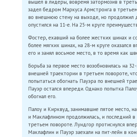
вышел в лидеры, вовремя затормозив в треть
задел бедром Маркуса Армстронга в третьем 
во внешнюю стену на выходе, но продолжил д
опустился на 11-е. На 25-м круге преимущест
Фостер, ехавший на более жестких шинах и с
более мягких шинах, на 28-м круге оказался 
его и занял восьмое место, в то время как шв
Борьба за первое место возобновилась на 32-
внешней траектории в третьем повороте, чт
попытаться обогнать Пауэра по внешней трае
Пауэр остался впереди. Однако попытка Пало
обогнал его.
Палоу и Кирквуд, занимавшие пятое место, на
и Маклафлином продолжилась, и последний в и
третьем повороте. Лундгор протиснулся впере
Маклафлин и Пауэр заехали на пит-лейн в кон