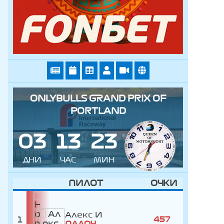
ONLYBULLS GRAND PRIX OF
PORTLAND
0
3
1
3
2
3
ДНИ
ЧАС
МИН
ПИЛОТ
ОЧКИ
Алекс
1
457
ПАЛОУ