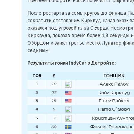
третьем повороте. Росси получил штраф в ви
После рестарта за семь кругов до финиша Па
сократить отставание. Кирквуд начал оказыва
оказался под угрозой из-за О’Уорда. Несмотр
Кирквуда, показав время более 1,8 секунды 
О’Уордом и занял третье место. Лундгор фин
седьмым.
Результаты гонки IndyCar в Детройте:
ГОНЩИК
ПОЗ
#
ПОЗ
#
ГОНЩИК
Алекс Палоу
1
10
Кайл Кирквуд
2
27
Грэм Рэйхол
3
15
Пато О`Уорд
4
5
Кристиан Лундго
5
7
Феликс Розенкви
6
60