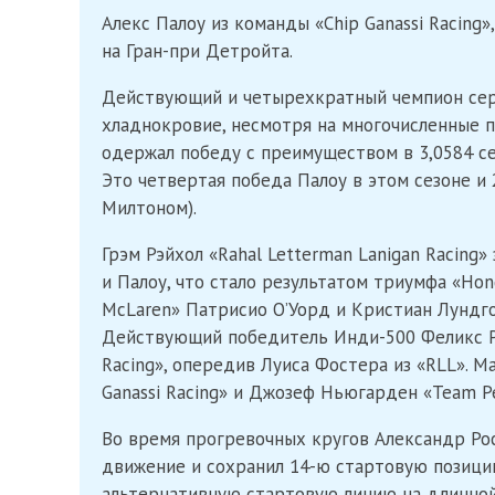
Алекс Палоу из команды «Chip Ganassi Racing»
на Гран-при Детройта.
Действующий и четырехкратный чемпион серии
хладнокровие, несмотря на многочисленные п
одержал победу с преимуществом в 3,0584 се
Это четвертая победа Палоу в этом сезоне и 
Милтоном).
Грэм Рэйхол «Rahal Letterman Lanigan Racing»
и Палоу, что стало результатом триумфа «Hon
McLaren» Патрисио О’Уорд и Кристиан Лундг
Действующий победитель Инди-500 Феликс Р
Racing», опередив Луиса Фостера из «RLL». М
Ganassi Racing» и Джозеф Ньюгарден «Team P
Во время прогревочных кругов Александр Рос
движение и сохранил 14-ю стартовую позицию
альтернативную стартовую линию на длинной