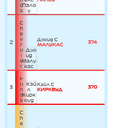
Дэвид
2
374
МАЛУКАС
Кайл
3
370
КИРКВУД