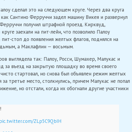
 Палоу сделал это на следующем круге. Через два круга
, как Сантино Ферруччи задел машину Викея и развернул
а Ферруччи получил штрафной проезд. Кирквуд,
круге заехали на пит-лейн, что позволило Палоу
а пит-стоп до появления желтых флагов, поднялся на
едьмым, а Маклафлин — восьмым.
ов выглядела так: Палоу, Росси, Шумахер, Малукас и
зд за въезд на закрытую площадку во время своего
 чисто стартовал, но снова был объявлен режим желтых
 за третье место, столкнулись, причем Малукас не попал
ижение, но отстали, когда их обогнали другие участники
!
pic.twitter.com/ZLp5C9QbIH