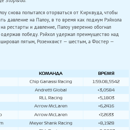
де Stop&Go.
лоу снова попытался оторваться от Кирквуда, чтобы
ть давление на Палоу, в то время как подиум Рэйхола
я на рестарты и давление, Палоу уверенно обогнал
и одержав победу. Рэйхол удержал преимущество над
ишировал пятым, Розенквист — шестым, а Фостер —
КОМАНДА
ВРЕМЯ
КОМАНДА
ВРЕМЯ
Chip Ganassi Racing
1:59.08,5542
Andretti Global
+3,0584
RLL Racing
+5,1803
Arrow McLaren
+6,2416
р
Arrow McLaren
+7,2633
ст
Meyer Shank Racing
+8,1928