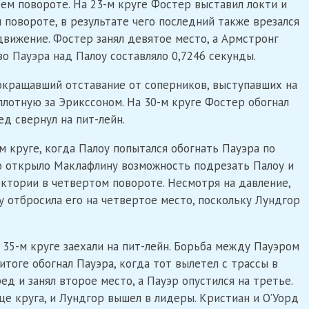
ем повороте. На 23-м круге Фостер выставил локти и
повороте, в результате чего последний также врезался
вижение. Фостер занял девятое место, а Армстронг
во Пауэра над Палоу составляло 0,7246 секунды.
окращавший отставание от соперников, выступавших на
вплотную за Эрикссоном. На 30-м круге Фостер обогнал
ед свернул на пит-лейн.
м круге, когда Палоу попытался обогнать Пауэра по
о открыло Маклафлину возможность подрезать Палоу и
ктории в четвертом повороте. Несмотря на давление,
у отбросила его на четвертое место, поскольку Лундгор
 35-м круге заехали на пит-лейн. Борьба между Пауэром
тоге обогнал Пауэра, когда тот вылетел с трассы в
д и занял второе место, а Пауэр опустился на третье.
це круга, и Лундгор вышел в лидеры. Кристиан и О’Уорд