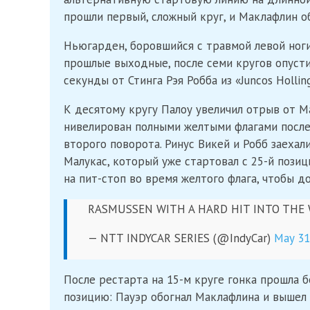
прошли первый, сложный круг, и Маклафлин об
Ньюгарден, боровшийся с травмой левой ноги
прошлые выходные, после семи кругов опустил
секунды от Стинга Рэя Робба из «Juncos Hollin
К десятому кругу Палоу увеличил отрыв от М
нивелирован полными желтыми флагами после 
второго поворота. Ринус Викей и Робб заехал
Малукас, который уже стартовал с 25-й позиц
на пит-стоп во время желтого флага, чтобы д
RASMUSSEN WITH A HARD HIT INTO THE
— NTT INDYCAR SERIES (@IndyCar)
May 31
После рестарта на 15-м круге гонка прошла 
позицию: Пауэр обогнал Маклафлина и вышел н