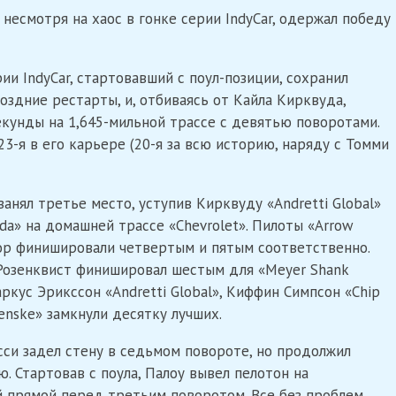
, несмотря на хаос в гонке серии IndyCar, одержал победу
 IndyCar, стартовавший с поул-позиции, сохранил
оздние рестарты, и, отбиваясь от Кайла Кирквуда,
кунды на 1,645-мильной трассе с девятью поворотами.
23-я в его карьере (20-я за всю историю, наряду с Томми
 занял третье место, уступив Кирквуду «Andretti Global»
da» на домашней трассе «Chevrolet». Пилоты «Arrow
ор финишировали четвертым и пятым соответственно.
озенквист финишировал шестым для «Meyer Shank
аркус Эрикссон «Andretti Global», Киффин Симпсон «Chip
enske» замкнули десятку лучших.
си задел стену в седьмом повороте, но продолжил
. Стартовав с поула, Палоу вывел пелотон на
 прямой перед третьим поворотом. Все без проблем