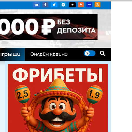
угих гоночных серий
ыгрыши
Онлайн казино