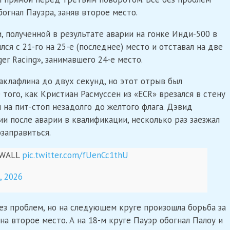
огнал Пауэра, заняв второе место.
, полученной в результате аварии на гонке Инди-500 в
ся с 21-го на 25-е (последнее) место и отставал на две
ger Racing», занимавшего 24-е место.
аклафлина до двух секунд, но этот отрыв был
того, как Кристиан Расмуссен из «ECR» врезался в стену
и на пит-стоп незадолго до желтого флага. Дэвид
ии после аварии в квалификации, несколько раз заезжал
озаправиться.
 WALL
pic.twitter.com/fUenCc1thU
, 2026
без проблем, но на следующем круге произошла борьба за
а второе место. А на 18-м круге Пауэр обогнал Палоу и