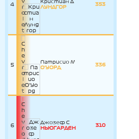
Кристиан
4
353
ЛУНДГОР
Патрисио
5
336
О'УОРД
Джозеф
6
310
НЬЮГАРДЕН