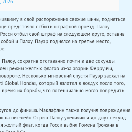
, 2026
учившему в своё распоряжение свежие шины, подняться
 ещё предстояло отбыть штрафной проезд. Палоу
. Росси отбыл свой штраф на следующем круге, оставив
обой и Палоу. Пауэр поднялся на третье место,
ое.
 Палоу, сократив отставание почти в две секунды.
влен режим желтых флагов из-за аварии Ферруччи,
повороте. Несколько мгновений спустя Пауэр заехал на
i Global Honda», который взлетел в воздух после того,
 время их борьбы, что потенциально могло повредить
кругов до финиша. Маклафлин также получил повреждения
ал на пит-лейн. Отрыв Палоу увеличился до двух секунд
ся желтый флаг, когда Росси выбил Ромена Грожана в