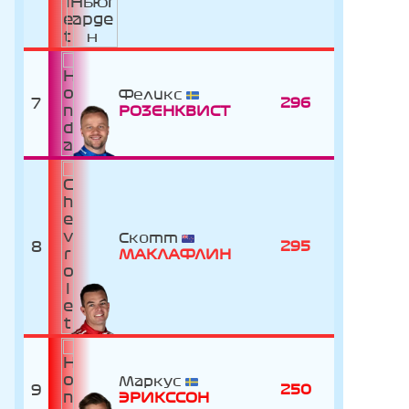
Феликс
7
296
РОЗЕНКВИСТ
Скотт
8
295
МАКЛАФЛИН
Маркус
9
250
ЭРИКССОН