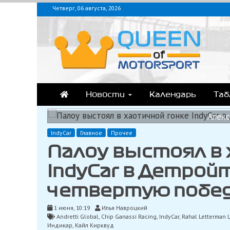
Перейти
Четверг, 06 августа, 2026
к
содержимому
QUEEN-OF-MOTORSPOR
Аналитика, статистика, трансляции Формулы-1 (Ф2/Ф3/F1 Academ
Новости
Календарь
Та
Алекс
IndyCar
Главное
Прочее
Палоу выстоял в 
IndyCar в Детрой
четвертую побед
1 июня, 10:19
Илья Навроцкий
Andretti Global
,
Chip Ganassi Racing
,
IndyCar
,
Rahal Letterman 
Индикар
,
Кайл Кирквуд