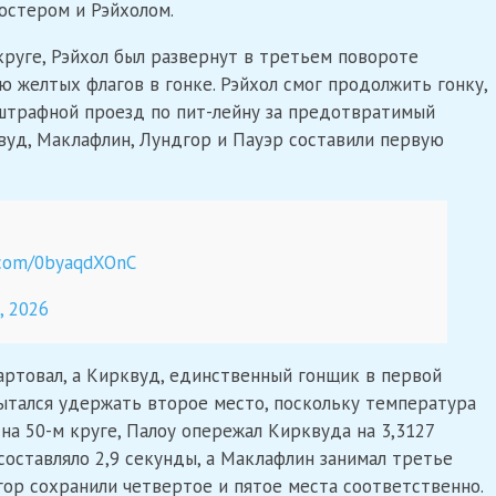
Фостером и Рэйхолом.
круге, Рэйхол был развернут в третьем повороте
ю желтых флагов в гонке. Рэйхол смог продолжить гонку,
л штрафной проезд по пит-лейну за предотвратимый
квуд, Маклафлин, Лундгор и Пауэр составили первую
r.com/0byaqdXOnC
, 2026
тартовал, а Кирквуд, единственный гонщик в первой
ытался удержать второе место, поскольку температура
на 50-м круге, Палоу опережал Кирквуда на 3,3127
составляло 2,9 секунды, а Маклафлин занимал третье
дгор сохранили четвертое и пятое места соответственно.