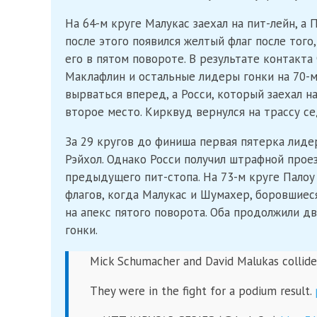
На 64-м круге Малукас заехал на пит-лейн, а
после этого появился желтый флаг после того
его в пятом повороте. В результате контакт
Маклафлин и остальные лидеры гонки на 70-м 
вырваться вперед, а Росси, который заехал н
второе место. Кирквуд вернулся на трассу с
За 29 кругов до финиша первая пятерка лидер
Рэйхол. Однако Росси получил штрафной прое
предыдущего пит-стопа. На 73-м круге Палоу
флагов, когда Малукас и Шумахер, боровшиеся
на апекс пятого поворота. Оба продолжили дв
гонки.
Mick Schumacher and David Malukas collide
They were in the fight for a podium result.