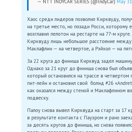
— NTT INDYCAR SERIES (@IndyCar)
May 31
Хаос среди лидеров позволил Кирквуду, пол
на третье место, но позади Росси, которому
возглавил пелотон на рестарте на 77-м круге
Кирквуду лишь небольшое расстояние между с
Маклафлин — на четвертое, а Рэйхол — на пят
За 22 круга до финиша Кирквуд задел машину
Однако за 21 круг до финиша снова был объя
который остановился на трассе в четвертом 
пит-лейн и остановил свой болид #26 «Andrett
как оказался между стеной и Маклафлином во
подвеску.
Палоу снова вывел Кирквуда на старт за 17 
в результате контакта с Пауэром и рано заех
за десять кругов до финиша, но снова появил