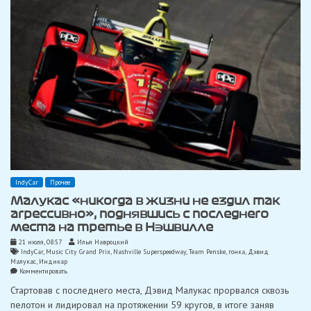
финишировал
вторым
в
Нэшвилле
IndyCar
Прочее
Малукас «никогда в жизни не ездил так
агрессивно», поднявшись с последнего
места на третье в Нэшвилле
21 июля, 08:57
Илья Навроцкий
IndyCar
,
Music City Grand Prix
,
Nashville Superspeedway
,
Team Penske
,
гонка
,
Дэвид
Малукас
,
Индикар
on
Комментировать
Малукас
Стартовав с последнего места, Дэвид Малукас прорвался сквозь
«никогда
в
пелотон и лидировал на протяжении 59 кругов, в итоге заняв
жизни