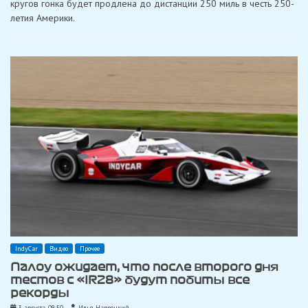
кругов гонка будет продлена до дистанции 250 миль в честь 250-
продлен
до
летия Америки.
полной
дистанции
в
250
миль
IndyCar
Видео
Прочее
Палоу ожидает, что после второго дня
тестов с «IR28» будут побиты все
рекорды
3 августа, 09:50
Илья Навроцкий