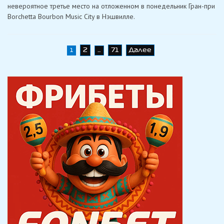
невероятное третье место на отложенном в понедельник Гран-при
не
ездил
Borchetta Bourbon Music City в Нэшвилле.
так
агрессивно»,
поднявшись
с
последнего
Навигация
2
71
Далее
1
…
места
на
по
третье
записям
в
Нэшвилле