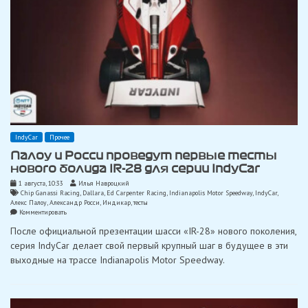
IndyCar
Прочее
Палоу и Росси проведут первые тесты
нового болида IR-28 для серии IndyCar
1 августа, 10:33
Илья Навроцкий
Chip Ganassi Racing
,
Dallara
,
Ed Carpenter Racing
,
Indianapolis Motor Speedway
,
IndyCar
,
Алекс Палоу
,
Александр Росси
,
Индикар
,
тесты
on
Комментировать
Палоу
После официальной презентации шасси «IR-28» нового поколения,
и
Росси
серия IndyCar делает свой первый крупный шаг в будущее в эти
проведут
выходные на трассе Indianapolis Motor Speedway.
первые
тесты
нового
болида
IR-
28