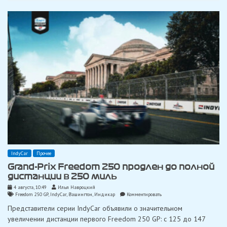
взлетах
и
падениях
в
своей
карьере
IndyCar
Прочее
Grand-Prix Freedom 250 продлен до полной
дистанции в 250 миль
4 августа, 10:49
Илья Навроцкий
on
Freedom 250 GP
,
IndyCar
,
Вашингтон
,
Индикар
Комментировать
Grand-
Представители серии IndyCar объявили о значительном
Prix
Freedom
увеличении дистанции первого Freedom 250 GP: с 125 до 147
250