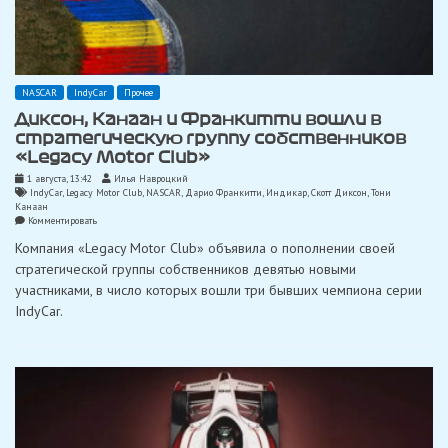
NASCAR
IndyCar
Прочее
Диксон, Канаан и Франкитти вошли в
стратегическую группу собственников
«Legacy Motor Club»
1 августа, 13:42
Илья Навроцкий
IndyCar
,
Legacy Motor Club
,
NASCAR
,
Дарио Франкитти
,
Индикар
,
Скотт Диксон
,
Тони
Канаан
on
Комментировать
Диксон,
Компания «Legacy Motor Club» объявила о пополнении своей
Канаан
и
стратегической группы собственников девятью новыми
Франкитти
участниками, в число которых вошли три бывших чемпиона серии
вошли
в
IndyCar.
стратегическую
группу
собственников
«Legacy
Motor
Club»