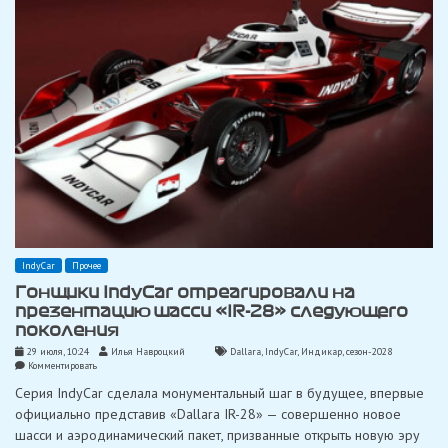
для
серии
IndyCar
IndyCar
Прочее
Гонщики IndyCar отреагировали на
презентацию шасси «IR-28» следующего
поколения
29 июля, 10:24
Илья Навроцкий
Dallara
,
IndyCar
,
Индикар
,
сезон-2028
on
Комментировать
Гонщики
Серия IndyCar сделала монументальный шаг в будущее, впервые
IndyCar
отреагировали
официально представив «Dallara IR-28» — совершенно новое
на
шасси и аэродинамический пакет, призванные открыть новую эру
презентацию