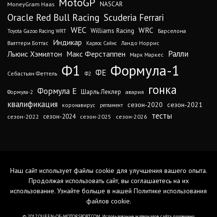
MotoGP
MoneyGram Haas
NASCAR
Oracle Red Bull Racing
Scuderia Ferrari
WEC
WRC
Williams Racing
Барселона
Toyota Gazoo Racing WRT
Индикар
Валттери Боттас
Ландо Норрис
Карлос Сайнс
Ралли
Льюис Хэмилтон
Макс Ферстаппен
Марк Маркес
Ф1
Формула-1
ФЕ
Себастьян Феттель
Ф2
гонка
Формула Е
Шарль Леклер
авария
Формула-2
квалификация
сезон-2020
сезон-2021
коронавирус
регламент
тесты
сезон-2024
сезон-2022
сезон-2025
сезон-2026
Наш сайт использует файлы cookie для улучшения вашего опыта.
Продолжая использовать сайт, вы соглашаетесь на их
использование. Узнайте больше в нашей
Политике использования
файлов cookie
.
© 2017 QUEEN-OF-MOTORSPORT.COM. Использование материалов сайта разрешено