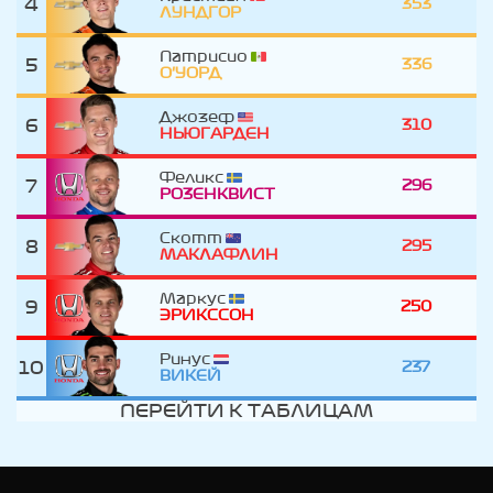
4
353
ЛУНДГОР
Патрисио
5
336
О'УОРД
Джозеф
6
310
НЬЮГАРДЕН
Феликс
7
296
РОЗЕНКВИСТ
Скотт
8
295
МАКЛАФЛИН
Маркус
9
250
ЭРИКССОН
Ринус
10
237
ВИКЕЙ
ПЕРЕЙТИ К ТАБЛИЦАМ