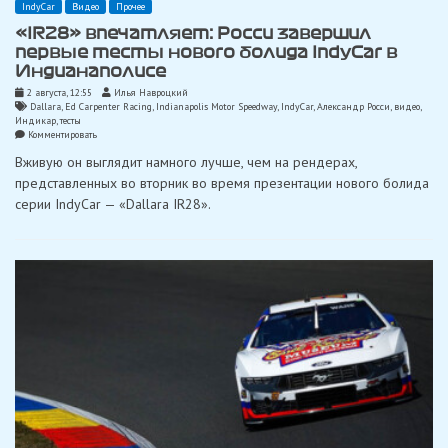
IndyCar
Видео
Прочее
«IR28» впечатляет: Росси завершил
первые тесты нового болида IndyCar в
Индианаполисе
2 августа, 12:55
Илья Навроцкий
Dallara
,
Ed Carpenter Racing
,
Indianapolis Motor Speedway
,
IndyCar
,
Александр Росси
,
видео
,
Индикар
,
тесты
on
Комментировать
«IR28»
Вживую он выглядит намного лучше, чем на рендерах,
впечатляет:
Росси
представленных во вторник во время презентации нового болида
завершил
серии IndyCar — «Dallara IR28».
первые
тесты
нового
болида
IndyCar
в
Индианаполисе