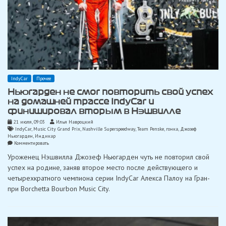
IndyCar
Прочее
Ньюгарден не смог повторить свой успех
на домашней трассе IndyCar и
финишировал вторым в Нэшвилле
21 июля, 09:03
Илья Навроцкий
IndyCar
,
Music City Grand Prix
,
Nashville Superspeedway
,
Team Penske
,
гонка
,
Джозеф
Ньюгарден
,
Индикар
on
Комментировать
Ньюгарден
Уроженец Нэшвилла Джозеф Ньюгарден чуть не повторил свой
не
смог
успех на родине, заняв второе место после действующего и
повторить
четырехкратного чемпиона серии IndyCar Алекса Палоу на Гран-
свой
успех
при Borchetta Bourbon Music City.
на
домашней
трассе
IndyCar
и