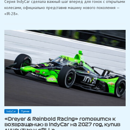
Серия IndyCar сделала важный шаг вперед для гонок с открытыми
представила
дизайн
колесами, официально представив машину нового поколения —
нового
«IR-28».
болида
для
2028
года
IndyCar
Прочее
«Dreyer & Reinbold Racing» готовится к
возвращению в IndyCar на 2027 год, купив
лицензию у «RLL»