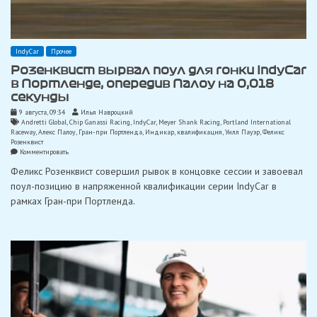
IndyCar
Прочее
Розенквист вырвал поул для гонки IndyCar
в Портленде, опередив Палоу на 0,018
секунды
9 августа, 09:34
Илья Навроцкий
Andretti Global
,
Chip Ganassi Racing
,
IndyCar
,
Meyer Shank Racing
,
Portland International
Raceway
,
Алекс Палоу
,
Гран-при Портленда
,
Индикар
,
квалификация
,
Уилл Пауэр
,
Феликс
Розенквист
on
Комментировать
Розенквист
Феликс Розенквист совершил рывок в концовке сессии и завоевал
вырвал
поул
поул-позицию в напряженной квалификации серии IndyCar в
для
рамках Гран-при Портленда.
гонки
IndyCar
в
Портленде,
опередив
Палоу
на
0,018
секунды