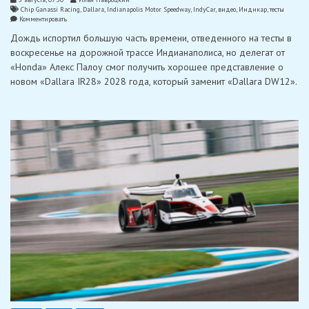
Chip Ganassi Racing
,
Dallara
,
Indianapolis Motor Speedway
,
IndyCar
,
видео
,
Индикар
,
тесты
on
Комментировать
Палоу
Дождь испортил большую часть времени, отведенного на тесты в
ожидает,
что
воскресенье на дорожной трассе Индианаполиса, но делегат от
после
«Honda» Алекс Палоу смог получить хорошее представление о
второго
дня
новом «Dallara IR28» 2028 года, который заменит «Dallara DW12».
тестов
с
«IR28»
будут
побиты
все
рекорды