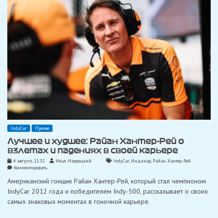
IndyCar
Прочее
Лучшее и худшее: Райан Хантер-Рей о
взлетах и ​​падениях в своей карьере
4 августа, 11:32
Илья Навроцкий
IndyCar
,
Индикар
,
Райан Хантер-Рей
on
Комментировать
Лучшее
Американский гонщик Райан Хантер-Рей, который стал чемпионом
и
худшее:
IndyCar 2012 года и победителем Indy-500, рассказывает о своих
Райан
самых знаковых моментах в гоночной карьере.
Хантер-
Рей
о