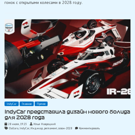
шасси
гонок с открытыми колесами в 2028 году.
«IR-
28»
следующего
поколения
IndyCar
Главное
Прочее
IndyCar представила дизайн нового болида
для 2028 года
28 июля, 19:23
Илья Навроцкий
on
Dallara
,
IndyCar
,
Индикар
,
регламент
,
сезон-2028
Комментировать
IndyCar