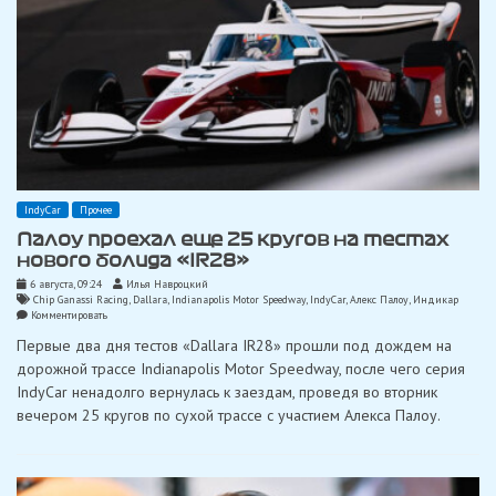
IndyCar
Прочее
Палоу проехал еще 25 кругов на тестах
нового болида «IR28»
6 августа, 09:24
Илья Навроцкий
Chip Ganassi Racing
,
Dallara
,
Indianapolis Motor Speedway
,
IndyCar
,
Алекс Палоу
,
Индикар
on
Комментировать
Палоу
Первые два дня тестов «Dallara IR28» прошли под дождем на
проехал
еще
дорожной трассе Indianapolis Motor Speedway, после чего серия
25
IndyCar ненадолго вернулась к заездам, проведя во вторник
кругов
на
вечером 25 кругов по сухой трассе с участием Алекса Палоу.
тестах
нового
болида
«IR28»