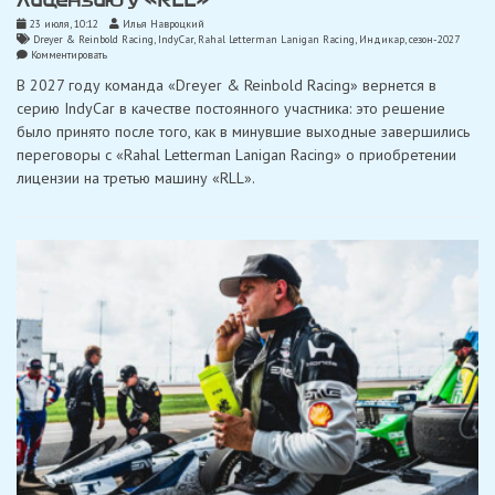
23 июля, 10:12
Илья Навроцкий
Dreyer & Reinbold Racing
,
IndyCar
,
Rahal Letterman Lanigan Racing
,
Индикар
,
сезон-2027
on
Комментировать
«Dreyer
В 2027 году команда «Dreyer & Reinbold Racing» вернется в
&
Reinbold
серию IndyCar в качестве постоянного участника: это решение
Racing»
было принято после того, как в минувшие выходные завершились
готовится
к
переговоры с «Rahal Letterman Lanigan Racing» о приобретении
возвращению
лицензии на третью машину «RLL».
в
IndyCar
на
2027
год,
купив
лицензию
у
«RLL»