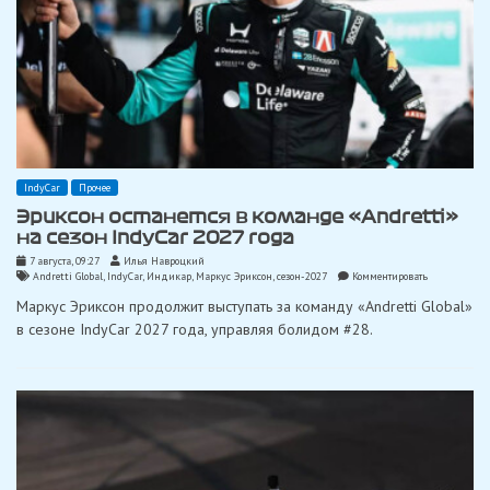
IndyCar
Прочее
Эриксон останется в команде «Andretti»
на сезон IndyCar 2027 года
7 августа, 09:27
Илья Навроцкий
on
Andretti Global
,
IndyCar
,
Индикар
,
Маркус Эриксон
,
сезон-2027
Комментировать
Эриксон
Маркус Эриксон продолжит выступать за команду «Andretti Global»
останется
в
в сезоне IndyCar 2027 года, управляя болидом #28.
команде
«Andretti»
на
сезон
IndyCar
2027
года