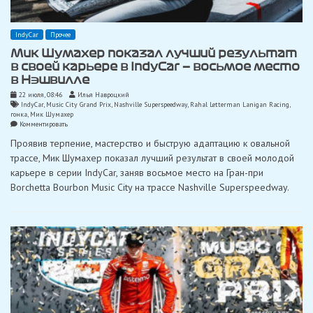
IndyCar
Прочее
Мик Шумахер показал лучший результат
в своей карьере в IndyCar — восьмое место
в Нэшвилле
22 июля, 08:46
Илья Навроцкий
IndyCar
,
Music City Grand Prix
,
Nashville Superspeedway
,
Rahal Letterman Lanigan Racing
,
гонка
,
Мик Шумахер
on
Комментировать
Мик
Проявив терпение, мастерство и быструю адаптацию к овальной
Шумахер
показал
трассе, Мик Шумахер показал лучший результат в своей молодой
лучший
карьере в серии IndyCar, заняв восьмое место на Гран-при
результат
в
Borchetta Bourbon Music City на трассе Nashville Superspeedway.
своей
карьере
в
IndyCar
—
восьмое
место
в
Нэшвилле