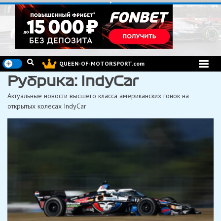
Перейти
к
содержимому
QUEEN-OF-MOTORSPORT.com
Рубрика:
IndyCar
Актуальные новости высшего класса американских гонок на
открытых колесах IndyCar