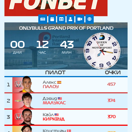
ONLYBULLS GRAND PRIX OF PORTLAND
0
0
1
2
4
3
ДНИ
ЧАС
МИН
ПИЛОТ
ОЧКИ
Алекс
1
457
ПАЛОУ
Дэвид
2
374
МАЛУКАС
Кайл
3
370
КИРКВУД
Кристиан