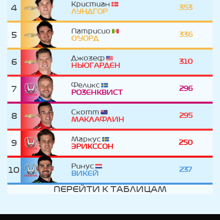
Кристиан
4
353
ЛУНДГОР
Патрисио
5
336
О'УОРД
Джозеф
6
310
НЬЮГАРДЕН
Феликс
7
296
РОЗЕНКВИСТ
Скотт
8
295
МАКЛАФЛИН
Маркус
9
250
ЭРИКССОН
Ринус
10
237
ВИКЕЙ
ПЕРЕЙТИ К ТАБЛИЦАМ