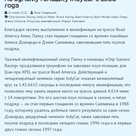
года
21 июня, 11:11
Илья Навроцкий
Chip Ganassi Racing
,
IndyCar
,
Meyer Shank Racing
,
Road America
,
Team Penske
,
Алекс Палоу
,
Дэвид Малукас
,
Индикар
,
квалификация
,
Маркус Армстронг
Благодаря своему выступлению в квалификации на трассе Road
America Алекс Палоу стал первым гонщиком со времен покойных
Алекса Дзанарди и Дэнни Салливана, завоевавшим пять поулов
подряд.
Удачный квалификационный заезд Палоу и команды «Chip Ganassi
Racing» продолжился триумфом: он завоевал поул-позицию для
Гран-при XPEL на трассе Road America. Действующий и
четырехкратный чемпион серии IndyCar показал великолепный
круг за 1.43,6615 секунды в последнюю минуту квалификации, что
позволило ему занять первое место на трассе длиной 4,014 мили
с 14 поворотами. Это его шестая поул-позиция в сезоне, и пятая
подряд — он стал первым гонщиком со времен Салливана в 1988
году, которому удалось добиться такого результата за один сезон.
Дзанарди, двукратный чемпион IndyCar, также завоевал пять
поулов подряд в последних четырех гонках 1996 года и в первых
двух гонках сезона 1997 года.