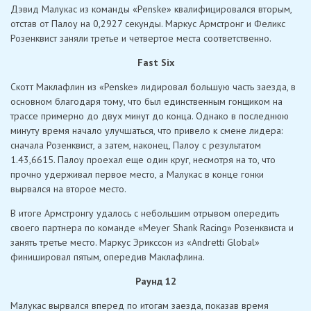
Дэвид Малукас из команды «Penske» квалифицировался вторым,
отстав от Палоу на 0,2927 секунды. Маркус Армстронг и Феликс
Розенквист заняли третье и четвертое места соответственно.
Fast Six
Скотт Маклафлин из «Penske» лидировал большую часть заезда, в
основном благодаря тому, что был единственным гонщиком на
трассе примерно до двух минут до конца. Однако в последнюю
минуту время начало улучшаться, что привело к смене лидера:
сначала Розенквист, а затем, наконец, Палоу с результатом
1.43,6615. Палоу проехал еще один круг, несмотря на то, что
прочно удерживал первое место, а Малукас в конце гонки
вырвался на второе место.
В итоге Армстронгу удалось с небольшим отрывом опередить
своего партнера по команде «Meyer Shank Racing» Розенквиста и
занять третье место. Маркус Эрикссон из «Andretti Global»
финишировал пятым, опередив Маклафлина.
Раунд 12
Малукас вырвался вперед по итогам заезда, показав время