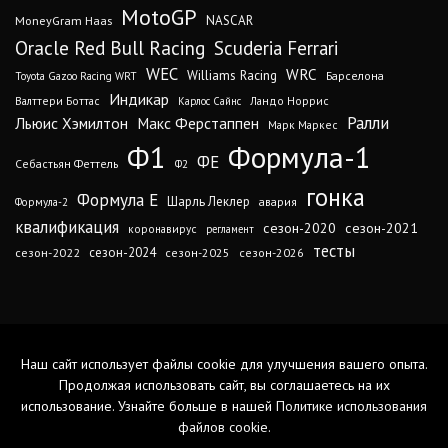
MotoGP
MoneyGram Haas
NASCAR
Oracle Red Bull Racing
Scuderia Ferrari
WEC
WRC
Williams Racing
Барселона
Toyota Gazoo Racing WRT
Индикар
Валттери Боттас
Ландо Норрис
Карлос Сайнс
Ралли
Льюис Хэмилтон
Макс Ферстаппен
Марк Маркес
Ф1
Формула-1
ФЕ
Себастьян Феттель
Ф2
гонка
Формула Е
Шарль Леклер
авария
Формула-2
квалификация
сезон-2020
сезон-2021
коронавирус
регламент
тесты
сезон-2024
сезон-2022
сезон-2025
сезон-2026
Наш сайт использует файлы cookie для улучшения вашего опыта.
Продолжая использовать сайт, вы соглашаетесь на их
использование. Узнайте больше в нашей
Политике использования
файлов cookie
.