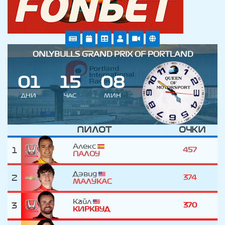
ONLYBULLS GRAND PRIX OF PORTLAND
0
1
1
5
0
8
ДНИ
ЧАС
МИН
ПИЛОТ
ОЧКИ
Алекс
1
457
ПАЛОУ
Дэвид
2
374
МАЛУКАС
Кайл
3
370
КИРКВУД