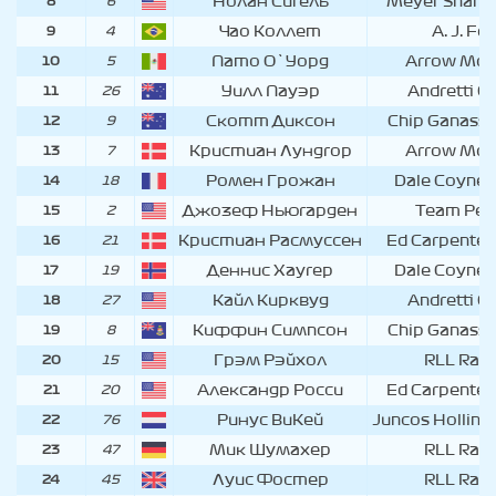
Нолан Сигель
Meyer Shank 
8
6
Чао Коллет
A. J. Fo
9
4
Пато О`Уорд
Arrow McL
10
5
Уилл Пауэр
Andretti G
11
26
Скотт Диксон
Chip Ganassi
12
9
Кристиан Лундгор
Arrow McL
13
7
Ромен Грожан
Dale Coyne 
14
18
Джозеф Ньюгарден
Team Pen
15
2
Кристиан Расмуссен
Ed Carpenter
16
21
Деннис Хаугер
Dale Coyne 
17
19
Кайл Кирквуд
Andretti G
18
27
Киффин Симпсон
Chip Ganassi
19
8
Грэм Рэйхол
RLL Raci
20
15
Александр Росси
Ed Carpenter
21
20
Ринус ВиКей
Juncos Holling
22
76
Мик Шумахер
RLL Raci
23
47
Луис Фостер
RLL Raci
24
45