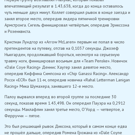
впечатляющий результат в 1.43,638, когда до конца оставалось
чуть меньше двух минут. Коллет совершил рывок в конце заезда и
занял второе место, опередив лидера пятничной тренировки
Армстронга. Сигель финишировал четвёртым, опередив Эрикссона
и Розенквиста.
Кристиан Лундгор из «Arrow McLaren» первым не попал в число
претендентов на путевку, отстав на 0,1037 секунды. Джозеф
Ньюгарден, продолжавший бороться, несмотря на серьезную
травму ноги, финишировал восьмым для «Team Penske». Новичок
«Dale Coye Racing» Деннис Хаугер занял девятое место,
опередив Киффина Симпсона из «Chip Ganassi Racing». Александр
Росси «ECR» был 11-м, опередив новичка «Rahal Letterman Lanigan
Racing» Мика Шумахера, занявшего 12-е место.
Палоу вырвался вперед во второй группе за последние 30
секунд, показав время 1.43,498. Он опередил Пауэра на 0,2912
секунды. Маклафлин занял третье место, О’Уорд — четвертое, а
Ферруччи — пятое.
Это был решающий рывок Диксона, который в самом конце едва
не прошёл дальше, опередив Ромена Грожана из «Dale Coyne