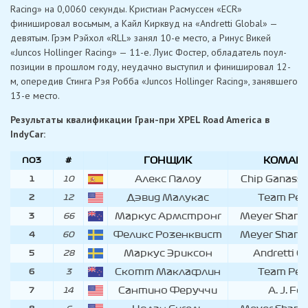
Racing» на 0,0060 секунды. Кристиан Расмуссен «ECR»
финишировал восьмым, а Кайл Кирквуд на «Andretti Global» —
девятым. Грэм Рэйхол «RLL» занял 10-е место, а Ринус Викей
«Juncos Hollinger Racing» — 11-е. Луис Фостер, обладатель поул-
позиции в прошлом году, неудачно выступил и финишировал 12-
м, опередив Стинга Рэя Робба «Juncos Hollinger Racing», занявшего
13-е место.
Результаты квалификации Гран-при XPEL Road America в
IndyCar:
ГОНЩИК
КОМАН
ПОЗ
#
ПОЗ
#
ГОНЩИК
КОМАН
Алекс Палоу
Chip Ganassi
1
10
Дэвид Малукас
Team Pen
2
12
Маркус Армстронг
Meyer Shank 
3
66
Феликс Розенквист
Meyer Shank 
4
60
Маркус Эриксон
Andretti G
5
28
Скотт Маклафлин
Team Pen
6
3
Сантино Феруччи
A. J. Fo
7
14