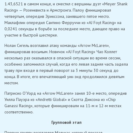
1.43,6521 в самом конце, и сместил с вершины дуэт «Meyer Shank
Racing» — Розенквиста и Армстронга. Палоу финишировал
четвертым, опередив Эрикссона, занявшего пятое место.
Маклафлин опередил Сантино Ферруччи из «AJ Foyt Racing» на
0,0241 секунды в борьбе за последнее место, дающее право на
участие в быстрой шестерке.
Нолан Сигель возглавил атаку команды «Arrow McLaren»,
финишировав восьмым. Новичок «AJ Foyt Racing» Чао Коллет
несколько раз оказывался в опасной ситуации во время сессии,
особенно запомнился случай, когда его левая задняя часть задела
траву при входе в первый поворот за 3 минуты 30 секунд до
конца. В итоге, его впечатляющий уик-энд продолжился девятым
местом.
Патрисио О’Уорд на «Arrow McLaren» занял 10-е место, опередив
Уилла Пауэра из «Andretti Global» и Скотта Диксона из «Chip
Ganassi Racing», которые финишировали на 11-м и 12-м местах
соответственно.
Групповой этап
Первую группу возглавлял Малукас, который показал