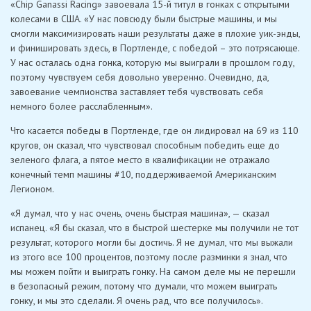
«Chip Ganassi Racing» завоевала 15-й титул в гонках с открытыми
колесами в США. «У нас повсюду были быстрые машины, и мы
смогли максимизировать наши результаты даже в плохие уик-энды,
и финишировать здесь, в Портленде, с победой – это потрясающе.
У нас осталась одна гонка, которую мы выиграли в прошлом году,
поэтому чувствуем себя довольно уверенно. Очевидно, да,
завоевание чемпионства заставляет тебя чувствовать себя
немного более расслабленным».
Что касается победы в Портленде, где он лидировал на 69 из 110
кругов, он сказал, что чувствовал способным победить еще до
зеленого флага, а пятое место в квалификации не отражало
конечный темп машины #10, поддерживаемой Американским
Легионом.
«Я думал, что у нас очень, очень быстрая машина», — сказал
испанец. «Я бы сказал, что в быстрой шестерке мы получили не тот
результат, которого могли бы достичь. Я не думал, что мы выжали
из этого все 100 процентов, поэтому после разминки я знал, что
мы можем пойти и выиграть гонку. На самом деле мы не перешли
в безопасный режим, потому что думали, что можем выиграть
гонку, и мы это сделали. Я очень рад, что все получилось».