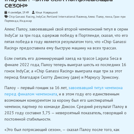
сезон»
4 сентября, 19:49
Илья Навроцкий
Chip Ganassi Racing
,
IndyCar
,
Portland International Raceway
,
Алекс Палоу
,
гонка
,
Гран-при
Портленда
,
Индикар
Алекс Палоу, завоевавший свой второй чемпионский титул в серии
IndyCar за три года, одержав победу в Портленде, сказал, что его
пятая победа в году является результатом того, что «Chip Ganassi
Racing» предоставила ему быструю машину на всех трассах.
Если считать его доминирующий заезд на трассе Laguna Seca в
финале 2022 года, Палоу теперь выиграл шесть из последних 16
гонок IndyCar, а «Chip Ganassi Racing» выиграла еще три за этот
период благодаря Скотту Диксону (две) и Маркусу Эриксону.
Палоу – первый гонщик за 16 лет,
завоевавший титул чемпиона
перед финалом чемпионата
, и в этом году его единственным
возможным конкурентом за корону был его шестикратный
чемпион, партнер по команде Диксон. Средний результат Палоу в
2023 году составил 3,75 — невероятный показатель, говорящий о
постоянной стабильности.
«Это был потрясающий сезон», — сказал Палоу после того, как