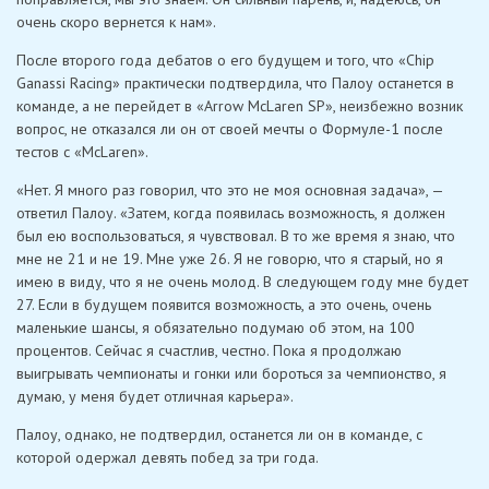
очень скоро вернется к нам».
После второго года дебатов о его будущем и того, что «Chip
Ganassi Racing» практически подтвердила, что Палоу останется в
команде, а не перейдет в «Arrow McLaren SP», неизбежно возник
вопрос, не отказался ли он от своей мечты о Формуле-1 после
тестов с «McLaren».
«Нет. Я много раз говорил, что это не моя основная задача», —
ответил Палоу. «Затем, когда появилась возможность, я должен
был ею воспользоваться, я чувствовал. В то же время я знаю, что
мне не 21 и не 19. Мне уже 26. Я не говорю, что я старый, но я
имею в виду, что я не очень молод. В следующем году мне будет
27. Если в будущем появится возможность, а это очень, очень
маленькие шансы, я обязательно подумаю об этом, на 100
процентов. Сейчас я счастлив, честно. Пока я продолжаю
выигрывать чемпионаты и гонки или бороться за чемпионство, я
думаю, у меня будет отличная карьера».
Палоу, однако, не подтвердил, останется ли он в команде, с
которой одержал девять побед за три года.