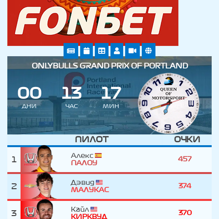
ONLYBULLS GRAND PRIX OF PORTLAND
0
0
1
3
1
7
ДНИ
ЧАС
МИН
ПИЛОТ
ОЧКИ
Алекс
1
457
ПАЛОУ
Дэвид
2
374
МАЛУКАС
Кайл
3
370
КИРКВУД