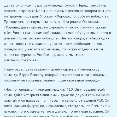
Далее он описал подготовку перед гонкой: «Перед гонкой мы
провели встречу с Чипом, и он очень агрессивно говорил нам, что
мы должны победить. Я сказал: «Хорошо, попробуем победить».
Прежде чем прыгнуть в машину, он был рядом. Он сказал:
«Хорошо, давай проведем хорошую и чистую гонку». Я сказал:
«Нет, Чип, ты сказал нам побеждать, так что я буду лезть вперед и
думаю, что мы сможем победить». Честно говоря, это была одна
из тех гонок, где я знал, что у нас есть все необходимое для
победы, что у нас есть что-то еще, что может отделить нас от
наших конкурентов. Это была правда, и мы смогли
максимизировать ее».
Палоу отдал дань уважения своему стратегу и менеджеру
команды Барри Вансеру, который отсутствовал в эти выходные,
поскольку он восстанавливается после серьезной операции.
«Честно говоря, он начальник машины #10. Он управляет всей
командой с четырьмя машинами и даже по другим сериям, но он
главный, и он называет почти все, что связано с машиной #10. Он
очень важная фигура, но, к сожалению, его здесь нет. Всем очень
грустно, что его здесь нет, но я думаю, что ему еще грустнее. Он
поправляется, мы это знаем. Он сильный парень, и, надеюсь, он