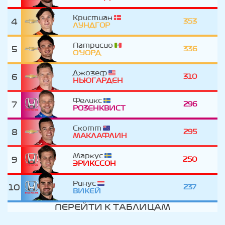
Кристиан
4
353
ЛУНДГОР
Патрисио
5
336
О'УОРД
Джозеф
6
310
НЬЮГАРДЕН
Феликс
7
296
РОЗЕНКВИСТ
Скотт
8
295
МАКЛАФЛИН
Маркус
9
250
ЭРИКССОН
Ринус
10
237
ВИКЕЙ
ПЕРЕЙТИ К ТАБЛИЦАМ