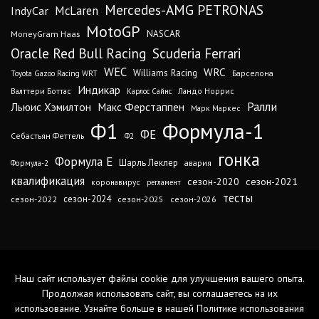
Mercedes-AMG PETRONAS
IndyCar
McLaren
MotoGP
MoneyGram Haas
NASCAR
Oracle Red Bull Racing
Scuderia Ferrari
WEC
WRC
Williams Racing
Барселона
Toyota Gazoo Racing WRT
Индикар
Валттери Боттас
Ландо Норрис
Карлос Сайнс
Ралли
Льюис Хэмилтон
Макс Ферстаппен
Марк Маркес
Ф1
Формула-1
ФЕ
Себастьян Феттель
Ф2
гонка
Формула Е
Шарль Леклер
авария
Формула-2
квалификация
сезон-2020
сезон-2021
коронавирус
регламент
тесты
сезон-2024
сезон-2022
сезон-2025
сезон-2026
Наш сайт использует файлы cookie для улучшения вашего опыта.
Продолжая использовать сайт, вы соглашаетесь на их
использование. Узнайте больше в нашей
Политике использования