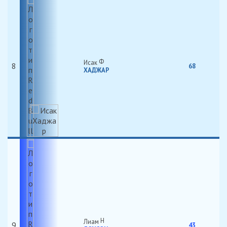
Исак
8
68
ХАДЖАР
Лиам
9
43