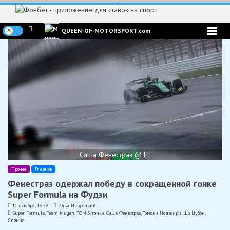
Перейти
к
содержимому
QUEEN-OF-MOTORSPORT.com
Саша Фенестраз @ FE
Прочее
Главное
Фенестраз одержал победу в сокращенной гонке
Super Formula на Фудзи
11 октября, 13:59
Илья Навроцкий
Super Formula
,
Team Mugen
,
TOM'S
,
гонка
,
Саша Фенестраз
,
Томоки Ноджири
,
Шо Цубои
,
Япония