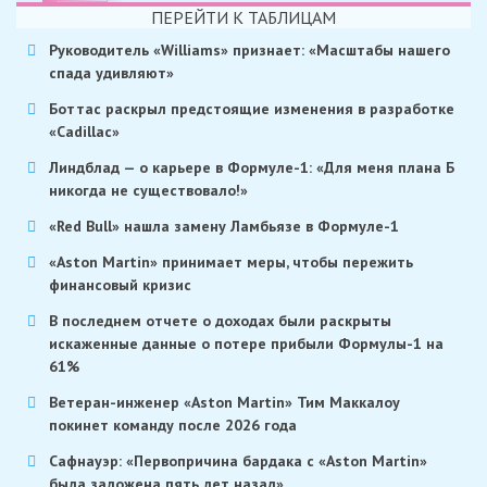
ПЕРЕЙТИ К ТАБЛИЦАМ
Руководитель «Williams» признает: «Масштабы нашего
спада удивляют»
Боттас раскрыл предстоящие изменения в разработке
«Cadillac»
Линдблад — о карьере в Формуле-1: «Для меня плана Б
никогда не существовало!»
«Red Bull» нашла замену Ламбьязе в Формуле-1
«Aston Martin» принимает меры, чтобы пережить
финансовый кризис
В последнем отчете о доходах были раскрыты
искаженные данные о потере прибыли Формулы-1 на
61%
Ветеран-инженер «Aston Martin» Тим Маккалоу
покинет команду после 2026 года
Сафнауэр: «Первопричина бардака с «Aston Martin»
была заложена пять лет назад»