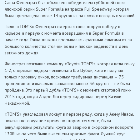
Саша Фенестраз был объявлен победителем субботней гонки
японской серии Super Formula на трассе Fuji Speedway, которая
была прекращена после 14 кругов из-за плохих погодных условий.
Пилот «TOM’S» Фенестраз одержал свою вторую победу в
карьере и первую с момента возвращения в Super Formula в
начале года. Гонка дважды прерывалась красными флагами из-за
большого количества стоячей воды и плохой видимости в день
затяжного дождя.
Фенестраз возглавил команду «Toyota TOM’S», которая вела гонку
1-2, опережая лидера чемпионата Шо Цубои, хотя и получил
только половину очков, поскольку требуемая дистанция — 75
процентов от изначально запланированных 36 кругов — не была
пройдена. Это первый дубль «TOM’S» с момента стартовой гонки
2015 года, когда Андре Лоттерер лидировал перед Казуки
Накаджимой.
«TOM’S» унаследовал локаут в первом ряду, когда у Аюму Ивасы,
показавшего лучшее время во втором сегменте, были
аннулированы результаты круга за аварию в скоростном повороте
130R, из-за чего были вывешены красные флаги. Лучший круг