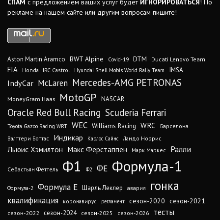
СПАМ
с предложением ваших услуг будет
ИГНОРИРОВАТЬСЯ
! По
рекламе на нашем сайте или другим вопросам пишите!
DTM
BWT Alpine
Aston Martin Aramco
Ducati Lenovo Team
Covid-19
FIA
IMSA
Honda HRC Castrol
Hyundai Shell Mobis World Rally Team
Mercedes-AMG PETRONAS
IndyCar
McLaren
MotoGP
MoneyGram Haas
NASCAR
Oracle Red Bull Racing
Scuderia Ferrari
WEC
WRC
Williams Racing
Барселона
Toyota Gazoo Racing WRT
Индикар
Валттери Боттас
Ландо Норрис
Карлос Сайнс
Ралли
Льюис Хэмилтон
Макс Ферстаппен
Марк Маркес
Ф1
Формула-1
ФЕ
Себастьян Феттель
Ф2
гонка
Формула Е
Шарль Леклер
авария
Формула-2
квалификация
сезон-2020
сезон-2021
коронавирус
регламент
тесты
сезон-2024
сезон-2022
сезон-2025
сезон-2026