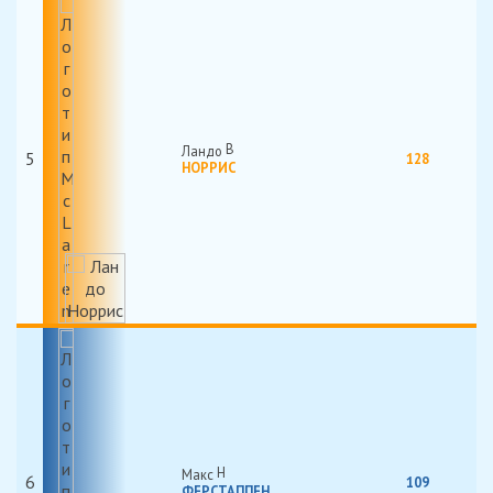
Ландо
5
128
НОРРИС
Макс
6
109
ФЕРСТАППЕН