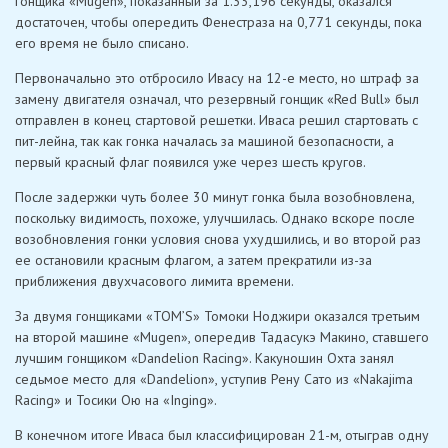
гонщика «Mugen», показанный за 1.33,196 секунды, оказался
достаточен, чтобы опередить Фенестраза на 0,771 секунды, пока
его время не было списано.
Первоначально это отбросило Ивасу на 12-е место, но штраф за
замену двигателя означал, что резервный гонщик «Red Bull» был
отправлен в конец стартовой решетки. Иваса решил стартовать с
пит-лейна, так как гонка началась за машиной безопасности, а
первый красный флаг появился уже через шесть кругов.
После задержки чуть более 30 минут гонка была возобновлена,
поскольку видимость, похоже, улучшилась. Однако вскоре после
возобновления гонки условия снова ухудшились, и во второй раз
ее остановили красным флагом, а затем прекратили из-за
приближения двухчасового лимита времени.
За двумя гонщиками «TOM’S» Томоки Ноджири оказался третьим
на второй машине «Mugen», опередив Тадасукэ Макино, ставшего
лучшим гонщиком «Dandelion Racing». Какуношин Охта занял
седьмое место для «Dandelion», уступив Рену Сато из «Nakajima
Racing» и Тосики Ою на «Inging».
В конечном итоге Иваса был классифицирован 21-м, отыграв одну