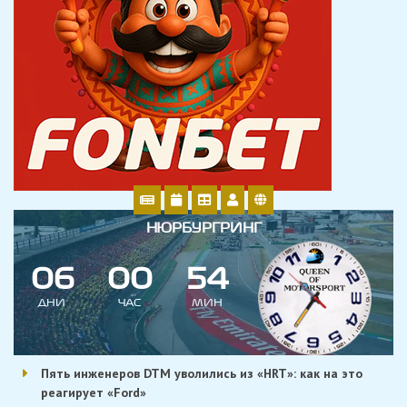
НЮРБУРГРИНГ
0
6
0
0
5
4
ДНИ
ЧАС
МИН
Пять инженеров DTM уволились из «HRT»: как на это
реагирует «Ford»