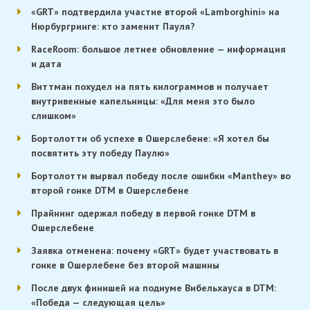
«GRT» подтвердила участие второй «Lamborghini» на
Нюрбургринге: кто заменит Пауля?
RaceRoom: большое летнее обновление — информация
и дата
Виттман похудел на пять килограммов и получает
внутривенные капельницы: «Для меня это было
слишком»
Бортолотти об успехе в Ошерслебене: «Я хотел бы
посвятить эту победу Паулю»
Бортолотти вырвал победу после ошибки «Manthey» во
второй гонке DTM в Ошерслебене
Прайнинг одержал победу в первой гонке DTM в
Ошерслебене
Заявка отменена: почему «GRT» будет участвовать в
гонке в Ошерлебене без второй машины
После двух финишей на подиуме Вибельхауса в DTM:
«Победа — следующая цель»