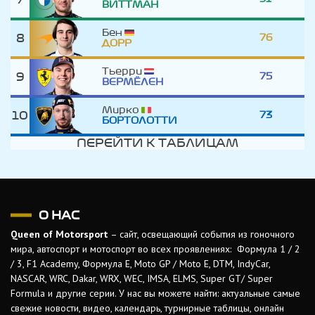
ВИТТМАН
Бен
8
76
ДОРР
Тьерри
9
75
ВЕРМЁЛЕН
Мирко
10
73
БОРТОЛОТТИ
ПЕРЕЙТИ К ТАБЛИЦАМ
О НАС
Queen of Motorsport
– сайт, освещающий события из гоночного
мира, автоспорт и мотоспорт во всех проявлениях: Формула 1 / 2
/ 3, F1 Academy, Формула Е, Moto GP / Moto E, DTM, IndyCar,
NASCAR, WRC, Dakar, WRX, WEC, IMSA, ELMS, Super GT/ Super
Formula и другие серии. У нас вы можете найти: актуальные самые
свежие новости, видео, календарь, турнирные таблицы, онлайн