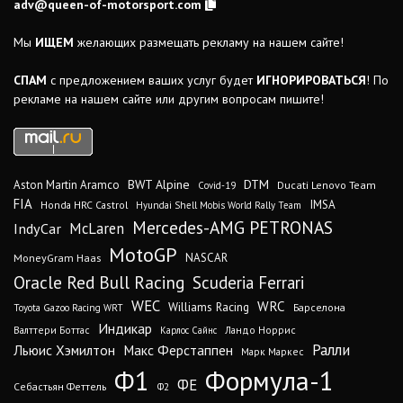
adv@queen-of-motorsport.com
Мы
ИЩЕМ
желающих размещать рекламу на нашем сайте!
СПАМ
с предложением ваших услуг будет
ИГНОРИРОВАТЬСЯ
! По
рекламе на нашем сайте или другим вопросам пишите!
DTM
BWT Alpine
Aston Martin Aramco
Ducati Lenovo Team
Covid-19
FIA
IMSA
Honda HRC Castrol
Hyundai Shell Mobis World Rally Team
Mercedes-AMG PETRONAS
IndyCar
McLaren
MotoGP
MoneyGram Haas
NASCAR
Oracle Red Bull Racing
Scuderia Ferrari
WEC
WRC
Williams Racing
Барселона
Toyota Gazoo Racing WRT
Индикар
Валттери Боттас
Ландо Норрис
Карлос Сайнс
Ралли
Льюис Хэмилтон
Макс Ферстаппен
Марк Маркес
Ф1
Формула-1
ФЕ
Себастьян Феттель
Ф2