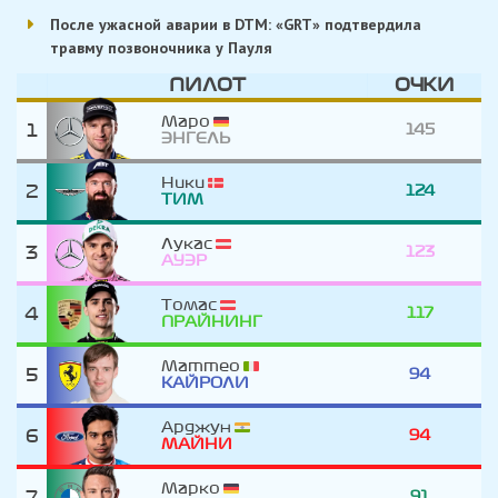
После ужасной аварии в DTM: «GRT» подтвердила
травму позвоночника у Пауля
ПИЛОТ
ОЧКИ
Маро
1
145
ЭНГЕЛЬ
Ники
2
124
ТИМ
Лукас
3
123
АУЭР
Томас
4
117
ПРАЙНИНГ
Маттео
5
94
КАЙРОЛИ
Арджун
6
94
МАЙНИ
Марко
7
91