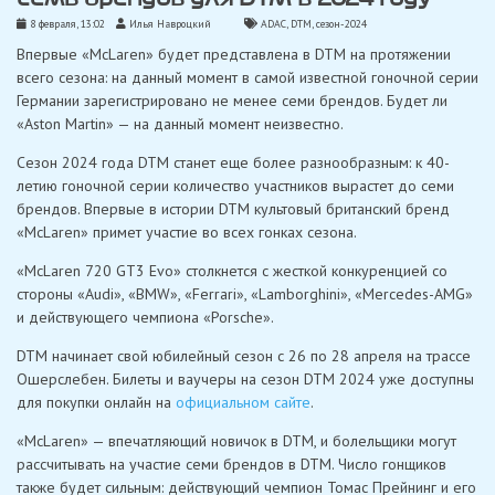
8 февраля, 13:02
Илья Навроцкий
ADAC
,
DTM
,
сезон-2024
Впервые «McLaren» будет представлена ​​в DTM на протяжении
всего сезона: на данный момент в самой известной гоночной серии
Германии зарегистрировано не менее семи брендов. Будет ли
«Aston Martin» — на данный момент неизвестно.
Сезон 2024 года DTM станет еще более разнообразным: к 40-
летию гоночной серии количество участников вырастет до семи
брендов. Впервые в истории DTM культовый британский бренд
«McLaren» примет участие во всех гонках сезона.
«McLaren 720 GT3 Evo» столкнется с жесткой конкуренцией со
стороны «Audi», «BMW», «Ferrari», «Lamborghini», «Mercedes-AMG»
и действующего чемпиона «Porsche».
DTM начинает свой юбилейный сезон с 26 по 28 апреля на трассе
Ошерслебен. Билеты и ваучеры на сезон DTM 2024 уже доступны
для покупки онлайн на
официальном сайте
.
«McLaren» — впечатляющий новичок в DTM, и болельщики могут
рассчитывать на участие семи брендов в DTM. Число гонщиков
также будет сильным: действующий чемпион Томас Прейнинг и его