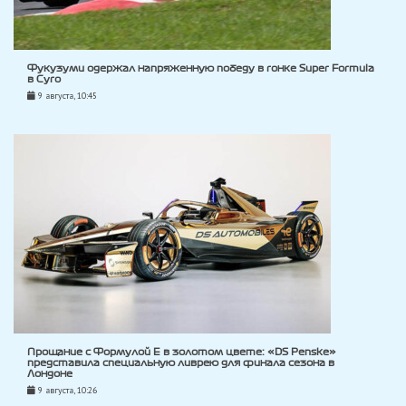
Фукузуми одержал напряженную победу в гонке Super Formula
в Суго
9 августа, 10:45
Прощание с Формулой E в золотом цвете: «DS Penske»
представила специальную ливрею для финала сезона в
Лондоне
9 августа, 10:26