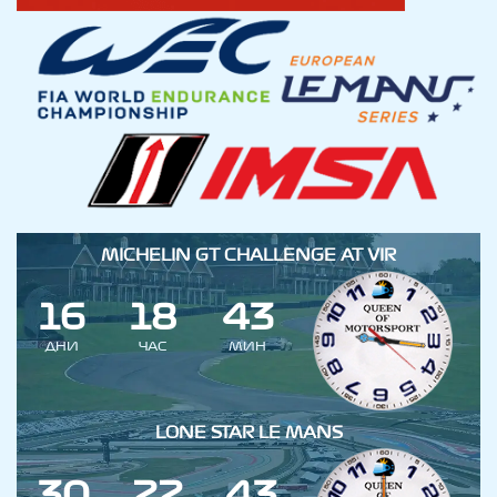
MICHELIN GT CHALLENGE AT VIR
1
6
1
8
4
3
ДНИ
ЧАС
МИН
LONE STAR LE MANS
3
0
2
2
4
3