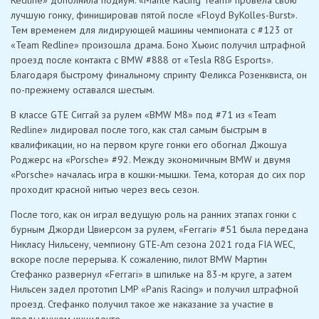
Redline» дополнила подиум. «Mahle Racing Team» провела свою
лучшую гонку, финишировав пятой после «Floyd ByKolles-Burst».
Тем временем для лидирующей машины чемпионата с #123 от
«Team Redline» произошла драма. Боно Хьюис получил штрафной
проезд после контакта с BMW #888 от «Tesla R8G Esports».
Благодаря быстрому финальному спринту Феликса Розенквиста, он
по-прежнему оставался шестым.
В классе GTE Сиггай за рулем «BMW M8» под #71 из «Team
Redline» лидировал после того, как стал самым быстрым в
квалификации, но на первом круге гонки его обогнал Джошуа
Роджерс на «Porsche» #92. Между экономичным BMW и двумя
«Porsche» началась игра в кошки-мышки. Тема, которая до сих пор
проходит красной нитью через весь сезон.
После того, как он играл ведущую роль на ранних этапах гонки с
бурным Джорди Цвиерсом за рулем, «Ferrari» #51 была передана
Никласу Нильсену, чемпиону GTE-Am сезона 2021 года FIA WEC,
вскоре после перерыва. К сожалению, пилот BMW Мартин
Стефанко развернул «Ferrari» в шпильке на 83-м круге, а затем
Нильсен задел прототип LMP «Panis Racing» и получил штрафной
проезд. Стефанко получил такое же наказание за участие в