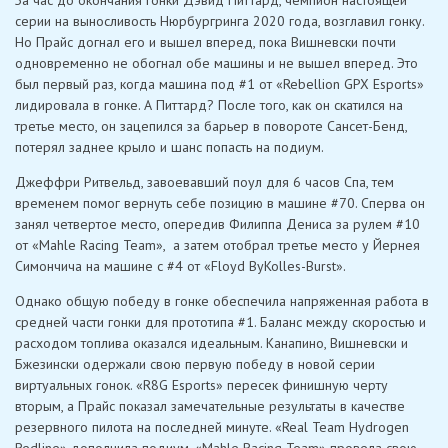
За час до окончания гонки Дэвид Питтард, чемпион настоящей
серии на выносливость Нюрбургринга 2020 года, возглавил гонку.
Но Прайс догнал его и вышел вперед, пока Вишневски почти
одновременно не обогнал обе машины и не вышел вперед. Это
был первый раз, когда машина под #1 от «Rebellion GPX Esports»
лидировала в гонке. А Питтард? После того, как он скатился на
третье место, он зацепился за барьер в повороте Сансет-Бенд,
потерял заднее крыло и шанс попасть на подиум.
Джеффри Ритвельд, завоевавший поул для 6 часов Спа, тем
временем помог вернуть себе позицию в машине #70. Сперва он
занял четвертое место, опередив Филиппа Дениса за рулем #10
от «Mahle Racing Team», а затем отобрал третье место у Йернея
Симончича на машине с #4 от «Floyd ByKolles-Burst».
Однако общую победу в гонке обеспечила напряженная работа в
средней части гонки для прототипа #1. Баланс между скоростью и
расходом топлива оказался идеальным. Канапино, Вишневски и
Бжезински одержали свою первую победу в новой серии
виртуальных гонок. «R8G Esports» пересек финишную черту
вторым, а Прайс показал замечательные результаты в качестве
резервного пилота на последней минуте. «Real Team Hydrogen