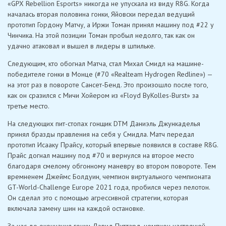
«GPX Rebellion Esports» никогда не упускала из виду R8G. Когда
началась вторая половина гонки, Яйовски передал ведущий
прототип Гордону Матчу, а Иржи Томан принял машину под #22 у
Чинчика. На этой позиции Томан пробыл недолго, так как он
удачно атаковал и вышел в лидеры в шпильке.
Следующим, кто обогнал Матча, стал Михал Смидл на машине-
победителе гонки в Монце (#70 «Realteam Hydrogen Redline») —
на этот раз в повороте Сансет-Бенд. Это произошло после того,
как он сразился с Мичи Хойером из «Floyd ByKolles-Burst» за
третье место.
На следующих пит-стопах гонщик DTM Даниэль Джункаделья
принял бразды правления на себя у Смидла. Матч передал
прототип Исааку Прайсу, который впервые появился в составе R8G.
Прайс догнал машину под #70 и вернулся на второе место
благодаря смелому обгонному маневру во втором повороте. Тем
времненем Джеймс Болдуин, чемпион виртуального чемпионата
GT-World-Challenge Europe 2021 года, пробился через пелотон.
Он сделал это с помощью агрессивной стратегии, которая
включала замену шин на каждой остановке.