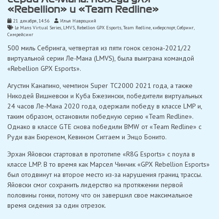
«Rebellion» и «Team Redline»
21 декабря, 14:56
Илья Навроцкий
Le Mans Virtual Series
,
LMVS
,
Rebellion GPX Esports
,
Team Redline
,
киберспорт
,
Себринг
,
Симрейсинг
500 миль Себринга, четвертая из пяти гонок сезона-2021/22
виртуальной серии Ле-Мана (LMVS), была выиграна командой
«Rebellion GPX Esports».
Агустин Канапино, чемпион Super TC2000 2021 года, а также
Никодей Вишневски и Куба Бжезински, победители виртуальных
24 часов Ле-Мана 2020 года, одержали победу в классе LMP и,
таким образом, остановили победную серию «Team Redline».
Однако в классе GTE снова победили BMW от «Team Redline» с
Руди ван Бюреном, Кевином Сиггаем и Энцо Бонито.
Эрхан Яйовски стартовал в прототипе «R8G Esports» с поула в
классе LMP. В то время как Марсел Чинчик «GPX Rebellion Esports»
был отодвинут на второе место из-за нарушения границ трассы.
Яйовски смог сохранить лидерство на протяжении первой
половины гонки, потому что он завершил свое максимальное
время сидения за один отрезок.