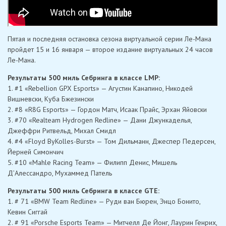
Пятая и последняя остановка сезона виртуальной серии Ле-Мана
пройдет 15 и 16 января — второе издание виртуальных 24 часов
Ле-Мана.
Результаты 500 миль Себринга в классе LMP:
1. #1 «Rebellion GPX Esports» — Агустин Канапино, Никодей
Вишневски, Куба Бжезински
2. #8 «R8G Esports» — Гордон Матч, Исаак Прайс, Эрхан Яйовски
3. #70 «Realteam Hydrogen Redline» — Дани Джункаделья,
Джеффри Ритвельд, Михал Смидл
4. #4 «Floyd ByKolles-Burst» — Том Дильманн, Джеспер Педерсен,
Йерней Симончич
5. #10 «Mahle Racing Team» — Филипп Денис, Мишель
Д’Алессандро, Мухаммед Патель
Результаты 500 миль Себринга в классе GTE:
1. # 71 «BMW Team Redline» — Руди ван Бюрен, Энцо Бонито,
Кевин Сиггай
2. # 91 «Porsche Esports Team» — Митчелл Де Йонг, Лаурин Генрих,