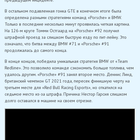
предыдущем инциденте.
В остальном подавленная гонка GTE в конечном итоге была
определена разными стратегиями команд «Porsche» и BMW.
Только в последние несколько минут проявилась четкая картина.
На 126-м круге Томми Остгаард на «Porsche» #92 получил
штрафной проезд за слишком быструю езду по пит-лейну. Это
означало, что битва между BMW #71 и «Porsche» #91
продолжалась до самого конца.
В конце концов, победила уникальная стратегия BMW от «Team
Redline». Это позволило команде сэкономить больше топлива, чем
удалось другим. «Porsche» #91 занял второе место. Деннис Линд,
британский чемпион GT 2021 года, пересек финишную черту на
третьем месте для «Red Bull Racing Esports», но откатился на
седьмое место из-за штрафа. Причина: Нестор Гарсия слишком
долго оставался в машине на своем отрезке.