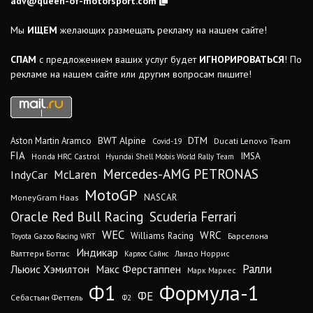
adv@queen-of-motorsport.com
Мы
ИЩЕМ
желающих размещать рекламу на нашем сайте!
СПАМ
с предложением ваших услуг будет
ИГНОРИРОВАТЬСЯ
! По
рекламе на нашем сайте или другим вопросам пишите!
DTM
BWT Alpine
Aston Martin Aramco
Ducati Lenovo Team
Covid-19
FIA
IMSA
Honda HRC Castrol
Hyundai Shell Mobis World Rally Team
Mercedes-AMG PETRONAS
IndyCar
McLaren
MotoGP
MoneyGram Haas
NASCAR
Oracle Red Bull Racing
Scuderia Ferrari
WEC
WRC
Williams Racing
Барселона
Toyota Gazoo Racing WRT
Индикар
Валттери Боттас
Ландо Норрис
Карлос Сайнс
Ралли
Льюис Хэмилтон
Макс Ферстаппен
Марк Маркес
Ф1
Формула-1
ФЕ
Себастьян Феттель
Ф2