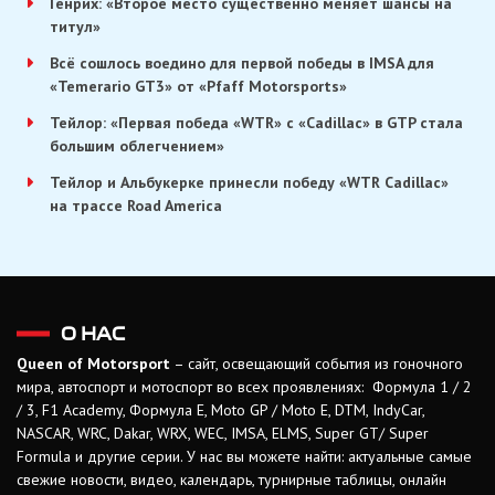
Генрих: «Второе место существенно меняет шансы на
титул»
Всё сошлось воедино для первой победы в IMSA для
«Temerario GT3» от «Pfaff Motorsports»
Тейлор: «Первая победа «WTR» с «Cadillac» в GTP стала
большим облегчением»
Тейлор и Альбукерке принесли победу «WTR Cadillac»
на трассе Road America
О НАС
Queen of Motorsport
– сайт, освещающий события из гоночного
мира, автоспорт и мотоспорт во всех проявлениях: Формула 1 / 2
/ 3, F1 Academy, Формула Е, Moto GP / Moto E, DTM, IndyCar,
NASCAR, WRC, Dakar, WRX, WEC, IMSA, ELMS, Super GT/ Super
Formula и другие серии. У нас вы можете найти: актуальные самые
свежие новости, видео, календарь, турнирные таблицы, онлайн