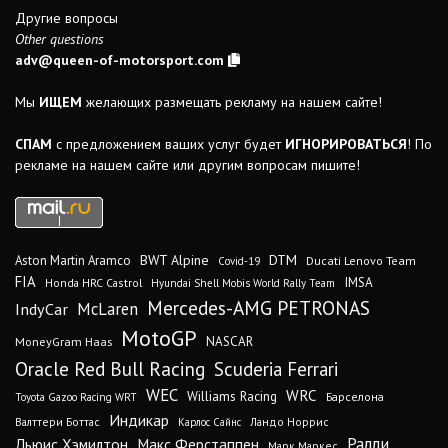
Другие вопросы
Other questions
adv@queen-of-motorsport.com
Мы
ИЩЕМ
желающих размещать рекламу на нашем сайте!
СПАМ
с предложением ваших услуг будет
ИГНОРИРОВАТЬСЯ
! По
рекламе на нашем сайте или другим вопросам пишите!
DTM
BWT Alpine
Aston Martin Aramco
Ducati Lenovo Team
Covid-19
FIA
IMSA
Honda HRC Castrol
Hyundai Shell Mobis World Rally Team
Mercedes-AMG PETRONAS
IndyCar
McLaren
MotoGP
MoneyGram Haas
NASCAR
Oracle Red Bull Racing
Scuderia Ferrari
WEC
WRC
Williams Racing
Барселона
Toyota Gazoo Racing WRT
Индикар
Валттери Боттас
Ландо Норрис
Карлос Сайнс
Ралли
Льюис Хэмилтон
Макс Ферстаппен
Марк Маркес