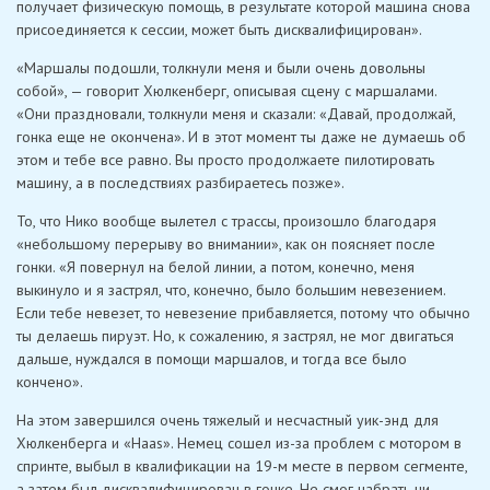
получает физическую помощь, в результате которой машина снова
присоединяется к сессии, может быть дисквалифицирован».
«Маршалы подошли, толкнули меня и были очень довольны
собой», — говорит Хюлкенберг, описывая сцену с маршалами.
«Они праздновали, толкнули меня и сказали: «Давай, продолжай,
гонка еще не окончена». И в этот момент ты даже не думаешь об
этом и тебе все равно. Вы просто продолжаете пилотировать
машину, а в последствиях разбираетесь позже».
То, что Нико вообще вылетел с трассы, произошло благодаря
«небольшому перерыву во внимании», как он поясняет после
гонки. «Я повернул на белой линии, а потом, конечно, меня
выкинуло и я застрял, что, конечно, было большим невезением.
Если тебе невезет, то невезение прибавляется, потому что обычно
ты делаешь пируэт. Но, к сожалению, я застрял, не мог двигаться
дальше, нуждался в помощи маршалов, и тогда все было
кончено».
На этом завершился очень тяжелый и несчастный уик-энд для
Хюлкенберга и «Haas». Немец сошел из-за проблем с мотором в
спринте, выбыл в квалификации на 19-м месте в первом сегменте,
а затем был дисквалифицирован в гонке. Не смог набрать ни