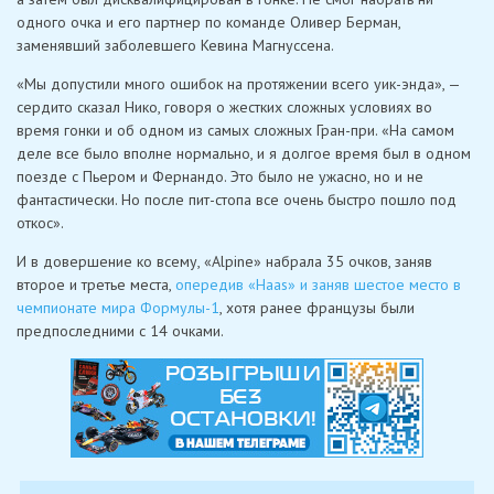
одного очка и его партнер по команде Оливер Берман,
заменявший заболевшего Кевина Магнуссена.
«Мы допустили много ошибок на протяжении всего уик-энда», —
сердито сказал Нико, говоря о жестких сложных условиях во
время гонки и об одном из самых сложных Гран-при. «На самом
деле все было вполне нормально, и я долгое время был в одном
поезде с Пьером и Фернандо. Это было не ужасно, но и не
фантастически. Но после пит-стопа все очень быстро пошло под
откос».
И в довершение ко всему, «Alpine» набрала 35 очков, заняв
второе и третье места,
опередив «Haas» и заняв шестое место в
чемпионате мира Формулы-1
, хотя ранее французы были
предпоследними с 14 очками.