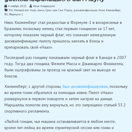
4 ноября, 10:13
Илья Навроцкий
FIA
,
MoneyGram Haas
,
гонка
,
Гран-при Сан-Паулу
,
дисквалификация
,
Нико Хюлкенберг
,
Ф1
,
Формула-1
Нико Хюлкенберг стал редкостью в Формуле-1 в воскресенье в
Бразилии, поскольку немец стал первым гонщиком за 17 лет,
которому показали черный флаг, что означает немедленную
дисквалификацию: пилоту пришлось заехать в боксы и
припарковать свой «Haas».
Последний раз гонщику показывали черный флаг в Канаде в 2007
году. Тогда два гонщика, Фелипе Масса и Джанкарло Физикелла,
были оштрафованы за проезд на красный свет на выезде из
боксов.
Хюлкенберг, с другой стороны,
был дисквалифицирован
, поскольку
во время гонки обратился за помощью извне. Пилот «Haas»
развернулся в первом повороте и затем застрял на днище.
Маршаллы помогли ему вернуться, но это запрещено статьей 53.2
спортивного регламента.
«Любой гонщик, чья машина останавливается в любом месте,
кроме пит-лейна, во время спринтерской сессии или гонки и