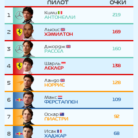
ПИЛОТ
ОЧКИ
Кими
1
219
АНТОНЕЛЛИ
Льюис
2
169
ХЭМИЛТОН
Джордж
3
160
РАССЕЛ
Шарль
4
138
ЛЕКЛЕР
Ландо
5
128
НОРРИС
Макс
6
109
ФЕРСТАППЕН
Оскар
7
92
ПИАСТРИ
Исак
8
68
ХАДЖАР