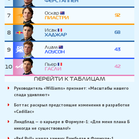
ФЕРСТАППЕН
Оскар
7
92
ПИАСТРИ
Исак
8
68
ХАДЖАР
Лиам
9
43
ЛОУСОН
Пьер
10
42
ГАСЛИ
ПЕРЕЙТИ К ТАБЛИЦАМ
Руководитель «Williams» признает: «Масштабы нашего
спада удивляют»
Боттас раскрыл предстоящие изменения в разработке
«Cadillac»
Линдблад — о карьере в Формуле-1: «Для меня плана Б
никогда не существовало!»
«Red Bull» нашла замену Ламбьязе в Формуле-1