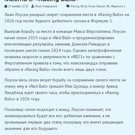
27 ноября, 12:22
Илья Навроцкий
Racing Bulls
,
Лиам Лоусон
,
Ф1
,
Формула-1
Лиам Лоусон раскрыл секрет сохранения места в «Racing Bulls» на
2026 год после бурного дебютного сезона в Формуле-1.
Выиграв борьбу за место в команде Макса Ферстаппена, Лоусон
начал сезон 2025 года в «Red Bull» и продемонстрировал
впечатляющие результаты, заменив Даниэля Риккардо в
последних шести гонках 2024 года. Однако катастрофическая
нехватка скорости и уверенности в «RB21» по сравнению с
Ферстаппеном привела к тому, что новозеландца отправили
обратно в «Racing Bulls» после всего лишь двух гонок.
Лоусон весь сезон ведет борьбу за сохранение своего места: на
смену ему в «Red Bull» пришел Юки Цуонда, а юниор Арвид
Линдблад ждет своего часа, чтобы присоединиться к «Racing
Bulls» в 2026 году.
Поскольку сезон подходит к концу, Лоусон понимает, что
анализироваться будет вся его дебютная кампания, а не
провальные первые два этапа, поскольку это имеет решающее
значение для его будущего.