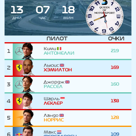
1
3
0
7
1
8
ДНИ
ЧАС
МИН
ПИЛОТ
ОЧКИ
Кими
1
219
АНТОНЕЛЛИ
Льюис
2
169
ХЭМИЛТОН
Джордж
3
160
РАССЕЛ
Шарль
4
138
ЛЕКЛЕР
Ландо
5
128
НОРРИС
Макс
6
109