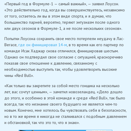
«Первый год в Формуле-1 — самый важный», — заявил Лоусон.
«Это действительно год, когда вы совершенствуетесь, независимо
от того, остаетесь ли вы в этом виде спорта, и я думаю, что
большинство парней, вероятно, теряют энтузиазм после одного
или двух сезонов в Формуле-1, а не после нескольких сезонов».
Попытки Лоусона сохранить свое место потерпели неудачу в Лас-
Вегасе,
где он финишировал 14-м
, в то время как его партнер по
команде Исак Хаджар снова отличился, финишировав шестым.
Однако он подтвердил свое согласие с ситуацией, красноречиво
показав свое отношение к давлению, связанному с
необходимостью выступить так, чтобы удовлетворить высокие
чины «Red Bull».
«Как только вы закрепите за собой место гонщика на несколько
лет, вас сочтут ценным», — заметил новозеландец. «Дело дошло
до этого, и особенно в этой команде и среде «Red Bull», так было
всегда, так что незнание своего будущего не является чем-то
новым. Конечно, мне хотелось бы чувствовать себя в безопасности,
но в то же время я никогда не сталкивался с подобным давлением
и обстановкой, так что это то, что я знаю».