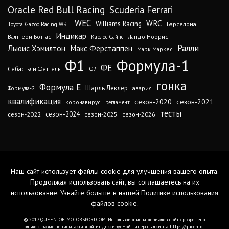
Oracle Red Bull Racing
Scuderia Ferrari
WEC
WRC
Williams Racing
Барселона
Toyota Gazoo Racing WRT
Индикар
Валттери Боттас
Ландо Норрис
Карлос Сайнс
Ралли
Льюис Хэмилтон
Макс Ферстаппен
Марк Маркес
Ф1
Формула-1
ФЕ
Себастьян Феттель
Ф2
гонка
Формула Е
Шарль Леклер
авария
Формула-2
квалификация
сезон-2020
сезон-2021
коронавирус
регламент
тесты
сезон-2024
сезон-2022
сезон-2025
сезон-2026
Наш сайт использует файлы cookie для улучшения вашего опыта.
Продолжая использовать сайт, вы соглашаетесь на их
использование. Узнайте больше в нашей
Политике использования
файлов cookie
.
© 2017 QUEEN-OF-MOTORSPORT.COM. Использование материалов сайта разрешено
только с размещением активной индексируемой гиперссылки на https://queen-of-