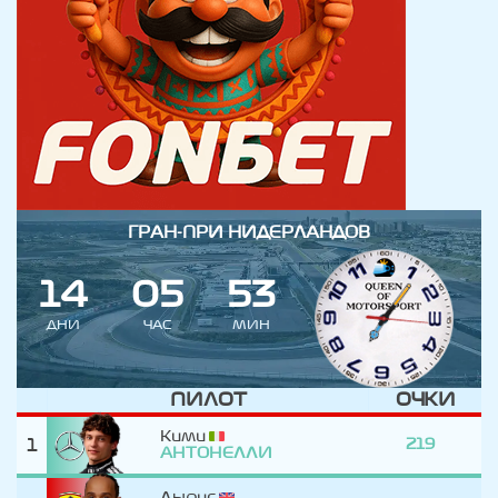
ГРАН-ПРИ НИДЕРЛАНДОВ
1
4
0
5
5
3
ДНИ
ЧАС
МИН
ПИЛОТ
ОЧКИ
Кими
1
219
АНТОНЕЛЛИ
Льюис