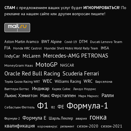
СПАМ
с предложением ваших услуг будет
ИГНОРИРОВАТЬСЯ
! По
рекламе на нашем сайте или другим вопросам пишите!
DTM
BWT Alpine
Aston Martin Aramco
Ducati Lenovo Team
Covid-19
FIA
IMSA
Honda HRC Castrol
Hyundai Shell Mobis World Rally Team
Mercedes-AMG PETRONAS
IndyCar
McLaren
MotoGP
MoneyGram Haas
NASCAR
Oracle Red Bull Racing
Scuderia Ferrari
WEC
WRC
Williams Racing
Барселона
Toyota Gazoo Racing WRT
Индикар
Валттери Боттас
Ландо Норрис
Карлос Сайнс
Ралли
Льюис Хэмилтон
Макс Ферстаппен
Марк Маркес
Ф1
Формула-1
ФЕ
Себастьян Феттель
Ф2
гонка
Формула Е
Шарль Леклер
авария
Формула-2
квалификация
сезон-2020
сезон-2021
коронавирус
регламент