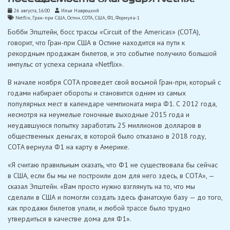
26 августа, 16:00
Илья Навроцкий
Netflix
,
Гран-при США
,
Остин
,
СОТА
,
США
,
Ф1
,
Формула-1
Бобби Эпштейн, босс трассы «Circuit of the Americas» (СОТА),
говорит, что Гран-при США в Остине находится на пути к
рекордным продажам билетов, и это событие получило большой
импульс от успеха сериала «Netflix».
В начале ноября COTA проведет свой восьмой Гран-при, который с
годами набирает обороты и становится одним из самых
популярных мест в календаре чемпионата мира Ф1. С 2012 года,
несмотря на неумелые гоночные выходные 2015 года и
неудавшуюся попытку заработать 25 миллионов долларов в
общественных деньгах, в которой было отказано в 2018 году,
COTA вернула Ф1 на карту в Америке.
«Я считаю правильным сказать, что Ф1 не существовала бы сейчас
в США, если бы мы не построили дом для него здесь, в COTA», —
сказал Эпштейн. «Вам просто нужно взглянуть на то, что мы
сделали в США и помогли создать здесь фанатскую базу — до того,
как продажи билетов упали, и любой трассе было трудно
утвердиться в качестве дома для Ф1».