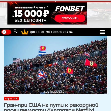
Перейти
к
содержимому
QUEEN-OF-MOTORSPORT.com
xpbimages.com
Формула-1
Гран-при США на пути к рекордной
посещаемости благодаря Netflix!