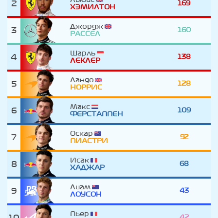
2
169
ХЭМИЛТОН
Джордж
3
160
РАССЕЛ
Шарль
4
138
ЛЕКЛЕР
Ландо
5
128
НОРРИС
Макс
6
109
ФЕРСТАППЕН
Оскар
7
92
ПИАСТРИ
Исак
8
68
ХАДЖАР
Лиам
9
43
ЛОУСОН
Пьер
10
42