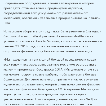
Современное оборудование, сложная планировка, в которой
проводятся отличные гонки и продвинутый маркетинг,
сосредоточенный вокруг музыкального развлекательного
компонента, обеспечили увеличение продаж билетов на Гран-при
США.
Но кассовые сборы в этом году также были увеличены благодаря
бесплатной и масштабной рекламной кампании «Netflix» и ее
успешного сериала «Drive to Survive», в котором рассказывается о
сезоне Ф1 2018 года, и он стал мгновенным хитом среди
спортивных фанатов, когда был выпущен ранее в этом году.
«Мы находимся на пути к самой большой посещаемости среди
всех гонок — все зарезервированные места уже распроданы в
июле», — продолжает босс трассы СОТА. «Мы думаем о том, где
мы можем построить новые трибуны, чтобы разместить больше
болельщиков. Для этого есть много причин — у нас есть элемент
музыкального развлечения, который очень помог, но тот факт, что
мы создали фанатскую базу здесь, в COTA, огромен. Мы создали
хорошую историю, сделали традицию приезжать сюда и
участвовать в гонках. Если смотреть дальше, сериал от «Netflix»
был самым большим стимулом для американских фанатов —