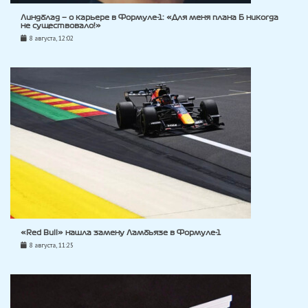
Линдблад — о карьере в Формуле-1: «Для меня плана Б никогда
не существовало!»
8 августа, 12:02
«Red Bull» нашла замену Ламбьязе в Формуле-1
8 августа, 11:25