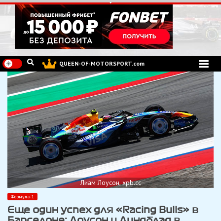
Перейти
к
содержимому
QUEEN-OF-MOTORSPORT.com
Лиам Лоусон, xpb.cc
Формула-1
Еще один успех для «Racing Bulls» в
Барселоне: Лоусон и Линдблад в