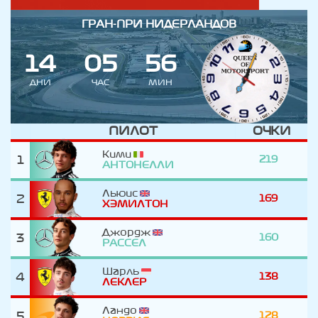
ГРАН-ПРИ НИДЕРЛАНДОВ
1
4
0
5
5
6
ДНИ
ЧАС
МИН
ПИЛОТ
ОЧКИ
Кими
1
219
АНТОНЕЛЛИ
Льюис
2
169
ХЭМИЛТОН
Джордж
3
160
РАССЕЛ
Шарль
4
138
ЛЕКЛЕР
Ландо
5
128