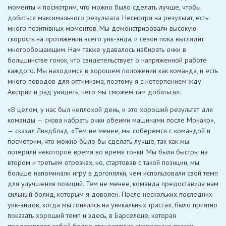
моменты и посмотрим, что можно было сделать лучше, чтобы
добиться максимального результата. Несмотря на результат, есть
много позитивных моментов. Мы демонстрировали высокую
скорость на протяжении всего уик-энда, и сезон пока выглядит
многообещающим. Нам также удавалось набирать очки в
большинстве гонок, что свидетельствует о напряженной работе
каждого. Мы находимся в хорошем положении как команда, и есть
много поводов для оптимизма, поэтому я с нетерпением жду
Австрии и рад увидеть, чего мы сможем там добиться».
«В целом, у нас был неплохой день, и это хороший результат для
команды — снова набрать очки обеими машинами после Монако»,
— сказал Линдблад. «Тем не менее, мы соберемся с командой и
посмотрим, что можно было бы сделать лучше, так как мы
потеряли некоторое время во время гонки. Мы были быстры на
втором и третьем отрезках, но, стартовав с такой позиции, мы
больше напоминали игру в догонялки, чем использовали свой темп
для улучшения позиций. Тем не менее, команда предоставила нам
сильный болид, которым я доволен. После нескольких последних
уик-эндов, когда мы гонялись на уникальных трассах, было приятно
показать хороший темп и здесь, в Барселоне, которая
представляет собой более стандартную скоростную трассу.