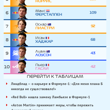
НОРРИС
Макс
6
109
ФЕРСТАППЕН
Оскар
7
92
ПИАСТРИ
Исак
8
68
ХАДЖАР
Лиам
9
43
ЛОУСОН
Пьер
10
42
ГАСЛИ
ПЕРЕЙТИ К ТАБЛИЦАМ
Линдблад — о карьере в Формуле-1: «Для меня плана Б
никогда не существовало!»
«Red Bull» нашла замену Ламбьязе в Формуле-1
«Aston Martin» принимает меры, чтобы пережить