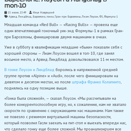
топ-10
15 июня, 13:49
Илья Навроцкий
Арвид Линдблад
,
Барселона
,
гонка
,
Гран-при Барселоны
,
Лиам Лоусон
,
Ф1
,
Формула-1
Младшая команда «Red Bull» — «Racing Bulls» — провела еще
один впечатляющий гоночный уик-энд Формулы-1 в рамках Гран-
при Барселоны, финишировав двумя машинами в очках.
Уже в субботу в квалификации младшие «быки» показали себя с
хорошей стороны — Лиам Лоусон вошел в топ-10, где занял
восьмое место, а Арвид Линдблад довольствовался 11-м местом.
В гонке Лоусон и Линдблад
боролись в напряженной средней
группе против «Alpine» и «Audi», после чего финишировали на
девятом и десятом местах, но после
штрафа Франко Колапинто
,
поднялись на одну позицию выше.
«Гонка была сложной», — сказал Лоусон. «Мы рассчитывали на
более конкурентоспособную игру, но, к сожалению, нам не хватало
скорости по сравнению с окружающими нас машинами. Нам также
не повезло с режимом виртуальной машины безопасности,
который позволил Гасли заехать на пит-стоп и выехать впереди нас,
что сделало гонку еще более сложной. Мы проанализируем все