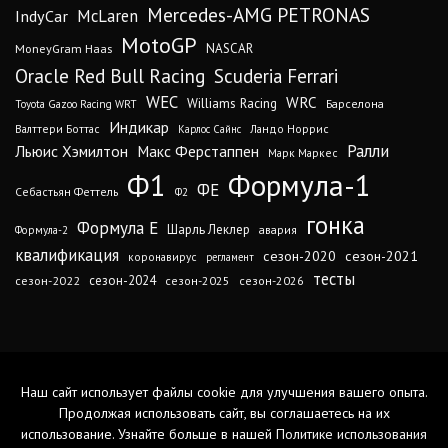
Mercedes-AMG PETRONAS
IndyCar
McLaren
MotoGP
MoneyGram Haas
NASCAR
Oracle Red Bull Racing
Scuderia Ferrari
WEC
WRC
Williams Racing
Барселона
Toyota Gazoo Racing WRT
Индикар
Валттери Боттас
Ландо Норрис
Карлос Сайнс
Ралли
Льюис Хэмилтон
Макс Ферстаппен
Марк Маркес
Ф1
Формула-1
ФЕ
Себастьян Феттель
Ф2
гонка
Формула Е
Шарль Леклер
авария
Формула-2
квалификация
сезон-2020
сезон-2021
коронавирус
регламент
тесты
сезон-2024
сезон-2022
сезон-2025
сезон-2026
Наш сайт использует файлы cookie для улучшения вашего опыта.
Продолжая использовать сайт, вы соглашаетесь на их
использование. Узнайте больше в нашей
Политике использования