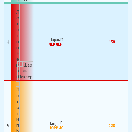
Шарль
4
138
ЛЕКЛЕР
Ландо
5
128
НОРРИС