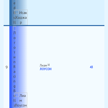
Лиам
9
43
ЛОУСОН