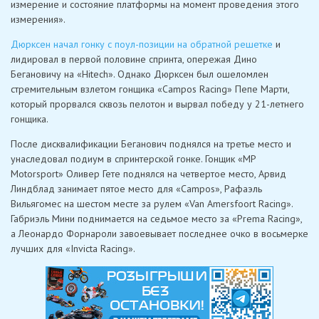
измерение и состояние платформы на момент проведения этого
измерения».
Дюрксен начал гонку с поул-позиции на обратной решетке
и
лидировал в первой половине спринта, опережая Дино
Бегановичу на «Hitech». Однако Дюрксен был ошеломлен
стремительным взлетом гонщика «Campos Racing» Пепе Марти,
который прорвался сквозь пелотон и вырвал победу у 21-летнего
гонщика.
После дисквалификации Беганович поднялся на третье место и
унаследовал подиум в спринтерской гонке. Гонщик «MP
Motorsport» Оливер Гете поднялся на четвертое место, Арвид
Линдблад занимает пятое место для «Campos», Рафаэль
Вильягомес на шестом месте за рулем «Van Amersfoort Racing».
Габриэль Мини поднимается на седьмое место за «Prema Racing»,
а Леонардо Форнароли завоевывает последнее очко в восьмерке
лучших для «Invicta Racing».