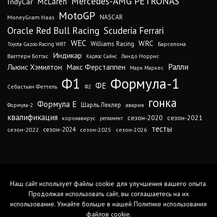
Mercedes-AMG PETRONAS
IndyCar
McLaren
MotoGP
MoneyGram Haas
NASCAR
Oracle Red Bull Racing
Scuderia Ferrari
WEC
WRC
Williams Racing
Барселона
Toyota Gazoo Racing WRT
Индикар
Валттери Боттас
Ландо Норрис
Карлос Сайнс
Ралли
Льюис Хэмилтон
Макс Ферстаппен
Марк Маркес
Ф1
Формула-1
ФЕ
Себастьян Феттель
Ф2
гонка
Формула Е
Шарль Леклер
авария
Формула-2
квалификация
сезон-2020
сезон-2021
коронавирус
регламент
тесты
сезон-2024
сезон-2022
сезон-2025
сезон-2026
Наш сайт использует файлы cookie для улучшения вашего опыта.
Продолжая использовать сайт, вы соглашаетесь на их
использование. Узнайте больше в нашей
Политике использования
файлов cookie
.