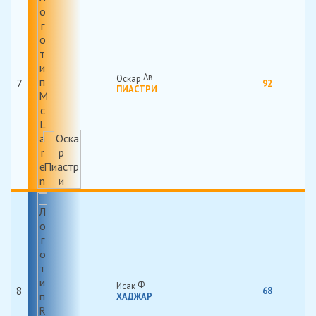
Оскар
7
92
ПИАСТРИ
Исак
8
68
ХАДЖАР