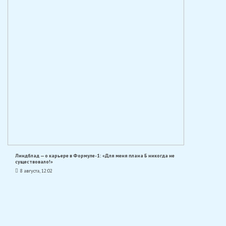
Линдблад — о карьере в Формуле-1: «Для меня плана Б никогда не
существовало!»
8 августа, 12:02