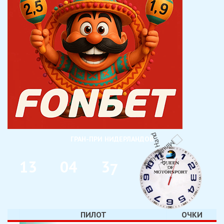
ГРАН-ПРИ НИДЕРЛАНДОВ
1
3
0
4
3
6
7
ДНИ
ЧАС
МИН
ПИЛОТ
ОЧКИ