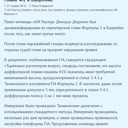
13 апреля, 09:21
Илья Навроцкий
AIX Racing
,
Бахрейн
,
гонка
,
Гран-при Бахрейна
,
Джошуа Дюрксен
,
дисквалификация
,
Ф2
,
Формула-2
Пилот команды «AIX Racing» Джошуа Дюрксен был
дисквалифицирован из спринтерской гонки Формулы-2 в Бахрейне
после того, как занял третье место.
После гонки парагвайский гонщик подвергся расследованию со
стороны судей гонки на предмет нарушения правил.
В документе, опубликованном FIA, говорится следующее:
«Тщательно рассмотрев вопрос, стюарды постановили, что высота
диффузорной планки машины #20 оказалась ниже требуемой
минимальной высоты, предусмотренной в статье 3.4.1.a
Технического регламента FIA Формулы-2. В частности, даже после
применения допуска в 5 мм, определенного в статье 3.4.2,
диффузорная полоса 1 на 2 мм ниже предела.
Измерение было проведено Техническим делегатом с
использованием стандартного метода. Измерения проводились
несколько раз для проверки, а также проверялась правильность
настройки платформы FIA. Представитель команды принял