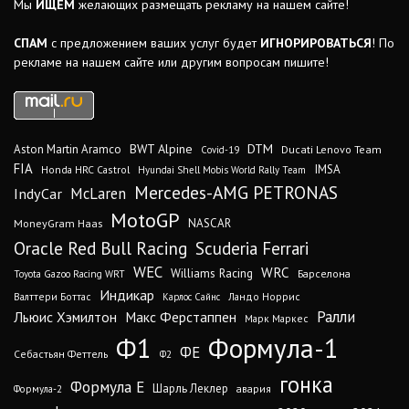
Мы
ИЩЕМ
желающих размещать рекламу на нашем сайте!
СПАМ
с предложением ваших услуг будет
ИГНОРИРОВАТЬСЯ
! По
рекламе на нашем сайте или другим вопросам пишите!
DTM
BWT Alpine
Aston Martin Aramco
Ducati Lenovo Team
Covid-19
FIA
IMSA
Honda HRC Castrol
Hyundai Shell Mobis World Rally Team
Mercedes-AMG PETRONAS
IndyCar
McLaren
MotoGP
MoneyGram Haas
NASCAR
Oracle Red Bull Racing
Scuderia Ferrari
WEC
WRC
Williams Racing
Барселона
Toyota Gazoo Racing WRT
Индикар
Валттери Боттас
Ландо Норрис
Карлос Сайнс
Ралли
Льюис Хэмилтон
Макс Ферстаппен
Марк Маркес
Ф1
Формула-1
ФЕ
Себастьян Феттель
Ф2
гонка
Формула Е
Шарль Леклер
авария
Формула-2