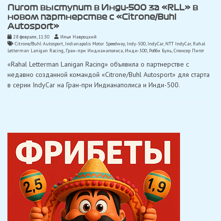
Пигот выступит в Инди-500 за «RLL» в
новом партнерстве с «Citrone/Buhl
Autosport»
28 февраля, 11:30
Илья Навроцкий
Citrone/Buhl Autosport
,
Indianapolis Motor Speedway
,
Indy-500
,
IndyCar
,
NTT IndyCar
,
Rahal
Letterman Lanigan Racing
,
Гран-при Индианаполиса
,
Инди-500
,
Робби Буль
,
Спенсер Пигот
«Rahal Letterman Lanigan Racing» объявила о партнерстве с
недавно созданной командой «Citrone/Buhl Autosport» для старта
в серии IndyCar на Гран-при Индианаполиса и Инди-500.