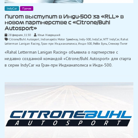
IndyCar
Прочее
Пигот выступит в Инди-500 за «RLL» в
новом партнерстве с «Citrone/Buhl
Autosport»
28 февраля, 11:30
Илья Навроцкий
Citrone/Buhl Autosport
,
Indianapolis Motor Speedway
,
Indy-500
,
IndyCar
,
NTT IndyCar
,
Rahal
Letterman Lanigan Racing
,
Гран-при Индианаполиса
,
Инди-500
,
Робби Буль
,
Спенсер Пигот
«Rahal Letterman Lanigan Racing» объявила о партнерстве с
недавно созданной командой «Citrone/Buhl Autosport» для старта
в серии IndyCar на Гран-при Индианаполиса и Инди-500.