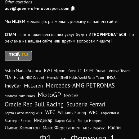
Other questions
adv@queen-of-motorsport.com
Мы
ИЩЕМ
желающих размещать рекламу на нашем сайте!
СПАМ
с предложением ваших услуг будет
ИГНОРИРОВАТЬСЯ
! По
рекламе на нашем сайте или другим вопросам пишите!
DTM
BWT Alpine
Aston Martin Aramco
Ducati Lenovo Team
Covid-19
FIA
IMSA
Honda HRC Castrol
Hyundai Shell Mobis World Rally Team
Mercedes-AMG PETRONAS
IndyCar
McLaren
MotoGP
MoneyGram Haas
NASCAR
Oracle Red Bull Racing
Scuderia Ferrari
WEC
WRC
Williams Racing
Барселона
Toyota Gazoo Racing WRT
Индикар
Валттери Боттас
Ландо Норрис
Карлос Сайнс
Ралли
Льюис Хэмилтон
Макс Ферстаппен
Марк Маркес
Ф1
Формула-1