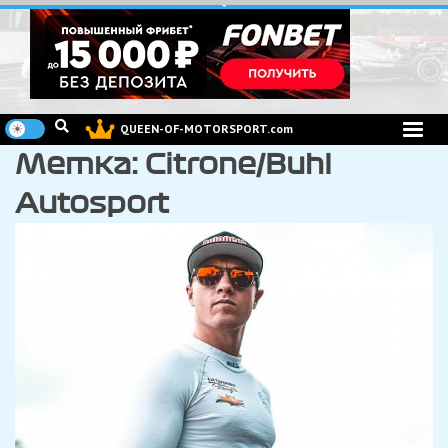
Перейти
к
содержимому
QUEEN-OF-MOTORSPORT.com
Метка:
Citrone/Buhl
Autosport