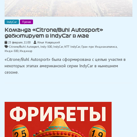
IndyCar
Прочее
Команда «Citrone/Buhl Autosport»
дебютирует в IndyCar в мае
23 февраля, 11:00
Илья Навроцкий
Citrone/Buhl Autosport
,
Indy-500
,
IndyCar
,
NTT IndyCar
,
Гран-при Индианаполиса
,
Инди-500
,
Индикар
«Citrone/Buhl Autosport» была сформирована с целью участия в
некоторых этапах американской серии IndyCar в нынешнем
сезоне.